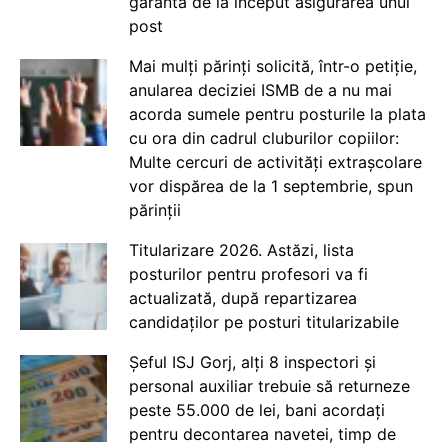
garanta de la început asigurarea unui
post
Mai mulți părinți solicită, într-o petiție,
anularea deciziei ISMB de a nu mai
acorda sumele pentru posturile la plata
cu ora din cadrul cluburilor copiilor:
Multe cercuri de activități extrașcolare
vor dispărea de la 1 septembrie, spun
părinții
Titularizare 2026. Astăzi, lista
posturilor pentru profesori va fi
actualizată, după repartizarea
candidaților pe posturi titularizabile
Șeful ISJ Gorj, alți 8 inspectori și
personal auxiliar trebuie să returneze
peste 55.000 de lei, bani acordați
pentru decontarea navetei, timp de