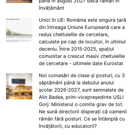
până în august 2027 dacă rămân în
învățământ
Unici în UE: România este singura țară
din întreaga Uniune Europeană care a
redus cheltuielile de cercetare,
calculate pe cap de locuitor, în ultimul
deceniu. Între 2015-2025, spațiul
comunitar a crescut masiv cheltuielile
de cercetare - ultimele date Eurostat
Noi comasări de clase și posturi, cu 3
săptămâni până la debutul anului
școlar 2026-2027, sunt semnalate de
Alin Badea, prim-vicepreședinte USLI
Gorj: Ministerul o comite grav de tot.
Ne sună directorii disperați că oamenii
rămân fără posturi. Ce se întâmplă cu
învățătorii, cu educatorii?