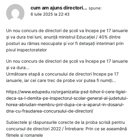
cum am ajuns directori...
spune:
6 iulie 2025 la 22:43
Un nou concurs de directori de școli va începe pe 17 ianuarie
și va dura trei luni, anunță ministrul Educației / 40% dintre
posturi au rămas neocupate și vor fi detașați interimari prin
pixul inspectoratelor
Un nou concurs de directori de școli va începe pe 17 ianuarie
și va dura…
Următoare etapă a concursului de directori începe pe 17
ianuarie, iar cei care trec de probe vor putea fi numiți…
https://www.edupedu.ro/organizatia-psd-bihor-ii-cere-ligiei-
deca-sa-l-demita-pe-inspectorul-scolar-general-al-judetului-
horea-abrudan-membru-pnl-dupa-ce-a-aparut-in-dosarul-
dna-cu-fraudarea-concursului-de-directori/
Subiectele și răspunsurile corecte de la proba scrisă pentru
concursul de directori 2022 / Întrebare: Prin ce se aseamănă
filmele și romanele