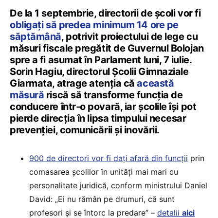
De la 1 septembrie, directorii de școli vor fi
obligați să predea minimum 14 ore pe
săptămână
, potrivit proiectului de lege cu
măsuri fiscale pregătit de Guvernul Bolojan
spre a fi asumat în Parlament luni, 7 iulie.
Sorin Hagiu, directorul Școlii Gimnaziale
Giarmata, atrage atenția că
această
măsură
riscă să transforme funcția de
conducere într-o povară, iar școlile își pot
pierde direcția în lipsa timpului necesar
prevenției, comunicării și inovării.
900 de directori vor fi dați afară din funcții
prin
comasarea școlilor în unități mai mari cu
personalitate juridică, conform ministrului Daniel
David: „Ei nu rămân pe drumuri, că sunt
profesori și se întorc la predare” –
detalii
aici