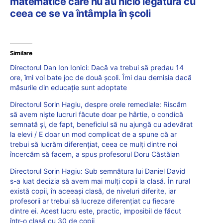
matematice care nu au nicio legătură cu
ceea ce se va întâmpla în școli
Similare
Directorul Dan Ion Ionici: Dacă va trebui să predau 14
ore, îmi voi bate joc de două școli. Îmi dau demisia dacă
măsurile din educație sunt adoptate
Directorul Sorin Hagiu, despre orele remediale: Riscăm
să avem niște lucruri făcute doar pe hârtie, o condică
semnată și, de fapt, beneficiul să nu ajungă cu adevărat
la elevi / E doar un mod complicat de a spune că ar
trebui să lucrăm diferențiat, ceea ce mulți dintre noi
încercăm să facem, a spus profesorul Doru Căstăian
Directorul Sorin Hagiu: Sub semnătura lui Daniel David
s-a luat decizia să avem mai mulți copii la clasă. În rural
există copii, în aceeași clasă, de niveluri diferite, iar
profesorii ar trebui să lucreze diferențiat cu fiecare
dintre ei. Acest lucru este, practic, imposibil de făcut
într-o clasă cu 30 de copii