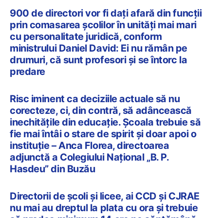
900 de directori vor fi dați afară din funcții
prin comasarea școlilor în unități mai mari
cu personalitate juridică, conform
ministrului Daniel David: Ei nu rămân pe
drumuri, că sunt profesori și se întorc la
predare
Risc iminent ca deciziile actuale să nu
corecteze, ci, din contră, să adâncească
inechitățile din educație. Școala trebuie să
fie mai întâi o stare de spirit și doar apoi o
instituție – Anca Florea, directoarea
adjunctă a Colegiului Național „B. P.
Hasdeu” din Buzău
Directorii de școli și licee, ai CCD și CJRAE
nu mai au dreptul la plata cu ora și trebuie