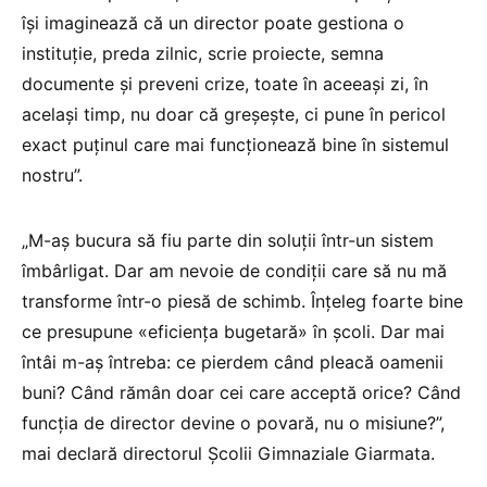
își imaginează că un director poate gestiona o
instituție, preda zilnic, scrie proiecte, semna
documente și preveni crize, toate în aceeași zi, în
același timp, nu doar că greșește, ci pune în pericol
exact puținul care mai funcționează bine în sistemul
nostru”.
„M-aș bucura să fiu parte din soluții într-un sistem
îmbârligat. Dar am nevoie de condiții care să nu mă
transforme într-o piesă de schimb. Înțeleg foarte bine
ce presupune «eficiența bugetară» în școli. Dar mai
întâi m-aș întreba: ce pierdem când pleacă oamenii
buni? Când rămân doar cei care acceptă orice? Când
funcția de director devine o povară, nu o misiune?”,
mai declară directorul Școlii Gimnaziale Giarmata.