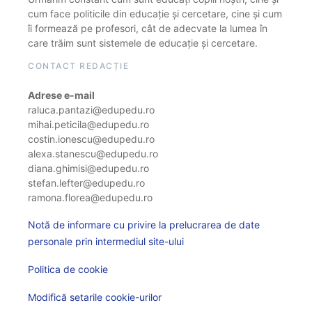
cum face politicile din educație și cercetare, cine și cum
îi formează pe profesori, cât de adecvate la lumea în
care trăim sunt sistemele de educație și cercetare.
CONTACT REDACȚIE
Adrese e-mail
raluca.pantazi@edupedu.ro
mihai.peticila@edupedu.ro
costin.ionescu@edupedu.ro
alexa.stanescu@edupedu.ro
diana.ghimisi@edupedu.ro
stefan.lefter@edupedu.ro
ramona.florea@edupedu.ro
Notă de informare cu privire la prelucrarea de date
personale prin intermediul site-ului
Politica de cookie
Modifică setarile cookie-urilor