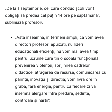
„De la 1 septembrie, cei care conduc școli vor fi
obligați să predea cel puțin 14 ore pe săptămână”,
subliniază profesorul:
„Asta înseamnă, în termeni simpli, că vom avea
directori profesori epuizați, nu lideri
educaționali eficienți; nu vom mai avea timp
pentru lucrurile care țin o școală funcțională:
prevenirea violenței, sprijinirea cadrelor
didactice, atragerea de resurse, comunicarea cu
părinții, inovația și direcția; vom livra ore în
grabă, fără energie, pentru că fiecare zi va
însemna alergare între predare, ședințe,
controale și hârtii”.