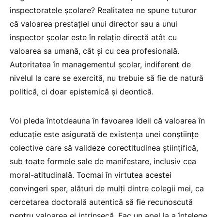
inspectoratele școlare? Realitatea ne spune tuturor
că valoarea prestației unui director sau a unui
inspector școlar este în relație directă atât cu
valoarea sa umană, cât și cu cea profesională.
Autoritatea în managementul școlar, indiferent de
nivelul la care se exercită, nu trebuie să fie de natură
politică, ci doar epistemică și deontică.
Voi pleda întotdeauna în favoarea ideii că valoarea în
educație este asigurată de existența unei conștiințe
colective care să valideze corectitudinea științifică,
sub toate formele sale de manifestare, inclusiv cea
moral-atitudinală. Tocmai în virtutea acestei
convingeri sper, alături de mulți dintre colegii mei, ca
cercetarea doctorală autentică să fie recunoscută
pentru valoarea ei intrinsecă. Fac un apel la a înțelege