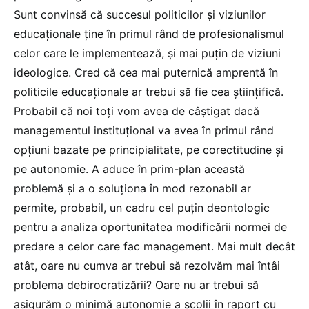
Sunt convinsă că succesul politicilor și viziunilor
educaționale ține în primul rând de profesionalismul
celor care le implementează, și mai puțin de viziuni
ideologice. Cred că cea mai puternică amprentă în
politicile educaționale ar trebui să fie cea științifică.
Probabil că noi toți vom avea de câștigat dacă
managementul instituțional va avea în primul rând
opțiuni bazate pe principialitate, pe corectitudine și
pe autonomie. A aduce în prim-plan această
problemă și a o soluționa în mod rezonabil ar
permite, probabil, un cadru cel puțin deontologic
pentru a analiza oportunitatea modificării normei de
predare a celor care fac management. Mai mult decât
atât, oare nu cumva ar trebui să rezolvăm mai întâi
problema debirocratizării? Oare nu ar trebui să
asigurăm o minimă autonomie a școlii în raport cu