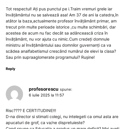
Tot respectul! Ați pus punctul pe i.Traim vremuri grele iar
învățământul nu se salvează asa! Am 37 de ani la catedra,în
atâtor la baza,actualmente profesor învățământ primar, am
trecut prin multe perioade istorice ,cu multe schimbări, dar
acestea de acum nu fac decât sa adâncească criza în
învățământ, nu vor ajuta cu nimic.Cum credeți domnule
ministru al învățământului sau domnilor guvernanți ca va
scădea analfabetismul crescând numărul de elevi la clasa?
Sau prin supraaglomerate programului? Rușine!
Reply
profesorescu
spune:
6 iulie 2025 la 11:57
Risc???? E CERTITUDINE!!!
D-na director si stimati colegi, nu intelegeti ca omul asta are
apucaturi de grof, ca va/ne dispretuieste?
Cand spune ca Educatia a produs un mare deficit? Mai aveti