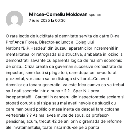
Mircea-Corneliu Moldovan
spune:
7 iulie 2025 la 00:36
O rara lectie de luciditate si demnitate servita de catre D-na
Prof.Anca Florea, Director-adjunct al Colegiului
National”B.P.Hasdeu” din Buzau, aparatnicilor incremeniti in
mentalitatea lor retrograda si distructiva, ambalata in lozinci si
demonstratii savante cu aparenta logica de realism economic
de criza…Criza creata de guvernari succesive orchestrate de
impostori, semidocti si plagiatori, care dupa ce ne-au furat
prezentul, vor acum sa ne distruga si viitorul…Ce aveti
domnilor cu tanara generatie, va este frica cumva ca va trebui
sa-i dati socotela intr-o buna zi?!?…Sper NU prea
indepartata!!!…Cautati in cancerul din inspectoratele scolare si
stopati coruptia si risipa sau mai aveti nevoie de slugoii cu
care manipulati politic o masa inerta de dascali fara coloana
vertebrala ?!? As mai avea multe de spus, ca profesor-
pensionar, acum, trecut 42 de ani prin o gramada de reforme
ale invatamantului, toate inscriindu-se pe o panta