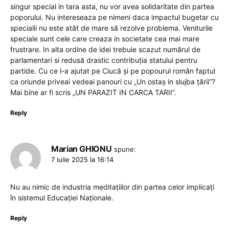
singur special in tara asta, nu vor avea solidaritate din partea
poporului. Nu intereseaza pe nimeni daca impactul bugetar cu
specialii nu este atât de mare să rezolve problema. Veniturile
speciale sunt cele care creaza in societate cea mai mare
frustrare. In alta ordine de idei trebuie scazut numărul de
parlamentari si redusă drastic contribuția statului pentru
partide. Cu ce l-a ajutat pe Ciucă și pe popourul român faptul
ca oriunde priveai vedeai panouri cu „Un ostaș in slujba țării”?
Mai bine ar fi scris „UN PARAZIT IN CARCA TARII”.
Reply
Marian GHIONU
spune:
7 iulie 2025 la 16:14
Nu au nimic de industria meditațiilor din partea celor implicați
în sistemul Educației Naționale.
Reply