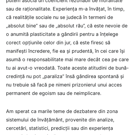
putem asocia un coeficient rezonabil de moralitate
sau de raționalitate. Experiența m-a învățat, în timp,
că realitățile sociale nu se judecă în termeni de
„absolut bine” sau de „absolut rău”, că este nevoie de
o anumită plasticitate a gândirii pentru a înțelege
corect opțiunile celor din jur, că este firesc să
manifești încredere, fie ea și prudentă, în cei care își
asumă o responsabilitate mai mare decât cea pe care
tu ai avut-o vreodată. Toate aceste atitudini de bună-
credință nu pot „paraliza” însă gândirea spontană și
nu trebuie să facă pe nimeni prizonierul unui acces
permanent de egoism sau de neimplicare.
Am sperat ca marile teme de dezbatere din zona
sistemului de învățământ, provenite din analize,
cercetări, statistici, predicții sau din experiența