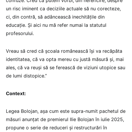
confuze. Cred că putem vorbi, din nefericire, despre
un risc iminent ca deciziile actuale să nu corecteze,
ci, din contră, să adâncească inechitățile din
educație. Și aici nu mă refer numai la statutul
profesorului.
Vreau să cred că școala românească își va recăpăta
identitatea, că va opta mereu cu justă măsură și, mai
ales, că va reuși să se ferească de viziuni utopice sau
de lumi distopice.”
Context:
Legea Bolojan, așa cum este supra-numit pachetul de
măsuri anunțat de premierul Ilie Bolojan în iulie 2025,
propune o serie de reduceri și restructurări în