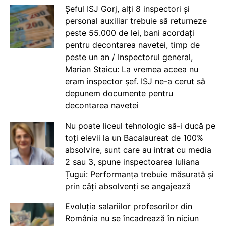
Șeful ISJ Gorj, alți 8 inspectori și
personal auxiliar trebuie să returneze
peste 55.000 de lei, bani acordați
pentru decontarea navetei, timp de
peste un an / Inspectorul general,
Marian Staicu: La vremea aceea nu
eram inspector șef. ISJ ne-a cerut să
depunem documente pentru
decontarea navetei
Nu poate liceul tehnologic să-i ducă pe
toți elevii la un Bacalaureat de 100%
absolvire, sunt care au intrat cu media
2 sau 3, spune inspectoarea Iuliana
Țugui: Performanța trebuie măsurată și
prin câți absolvenți se angajează
Evoluția salariilor profesorilor din
România nu se încadrează în niciun