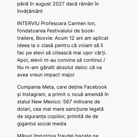
până în august 2027 dacă rămân în
învățământ
INTERVIU Profesoara Carmen Ion,
fondatoarea Festivalului de book-
trailere, Boovie: Acum 12 ani am aplicat
ideea la o clasă pentru că voiam să îi
fac pe elevi să citească mai ușor cărți.
Apoi, elevii m-au convins să continui /
Nu m-am gândit absolut deloc că va
avea vreun impact major
Compania Meta, care deține Facebook
și Instagram, a primit o nouă amendă în
statul New Mexico: 567 milioane de
dolari, cea mai mare sancțiune legată
de siguranța copiilor, primită de de
gigantul social media
Măsuri împotriva fraudei bazate pe