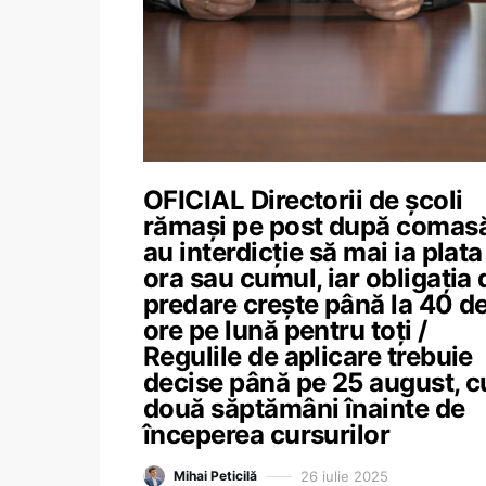
OFICIAL Directorii de școli
rămași pe post după comasă
au interdicție să mai ia plata
ora sau cumul, iar obligația 
predare crește până la 40 d
ore pe lună pentru toți /
Regulile de aplicare trebuie
decise până pe 25 august, c
două săptămâni înainte de
începerea cursurilor
26 iulie 2025
Mihai Peticilă