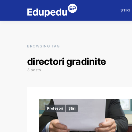
ȘTIRI
BROWSING TAG
directori gradinite
3 posts
Profesori
Știri