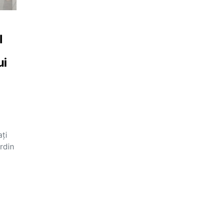
l
ui
ți
rdin