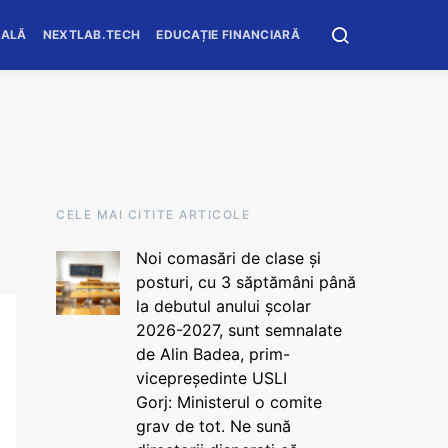
OALĂ
NEXTLAB.TECH
EDUCAȚIE FINANCIARĂ
CELE MAI CITITE ARTICOLE
Noi comasări de clase și
posturi, cu 3 săptămâni până
la debutul anului școlar
2026-2027, sunt semnalate
de Alin Badea, prim-
vicepreședinte USLI
Gorj: Ministerul o comite
grav de tot. Ne sună