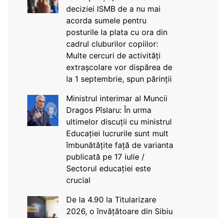
deciziei ISMB de a nu mai
acorda sumele pentru
posturile la plata cu ora din
cadrul cluburilor copiilor:
Multe cercuri de activități
extrașcolare vor dispărea de
la 1 septembrie, spun părinții
Ministrul interimar al Muncii
Dragos Pîslaru: În urma
ultimelor discuții cu ministrul
Educației lucrurile sunt mult
îmbunătățite față de varianta
publicată pe 17 iulie /
Sectorul educației este
crucial
De la 4.90 la Titularizare
2026, o învățătoare din Sibiu