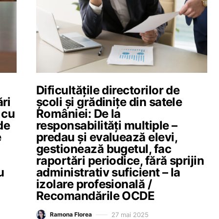
Dificultățile directorilor de
ri
școli și grădinițe din satele
 cu
României: De la
de
responsabilități multiple –
e
predau și evaluează elevi,
gestionează bugetul, fac
raportări periodice, fără sprijin
u
administrativ suficient – la
izolare profesională /
Recomandările OCDE
27 mai 2025
Ramona Florea