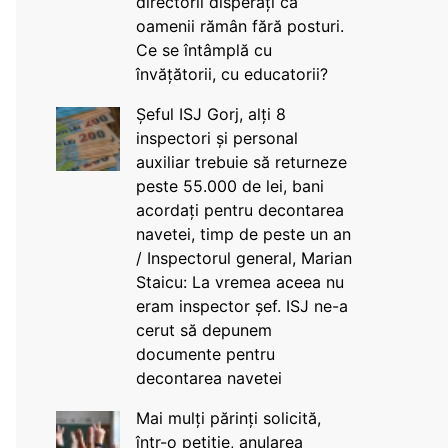
directorii disperați că
oamenii rămân fără posturi.
Ce se întâmplă cu
învățătorii, cu educatorii?
Șeful ISJ Gorj, alți 8
inspectori și personal
auxiliar trebuie să returneze
peste 55.000 de lei, bani
acordați pentru decontarea
navetei, timp de peste un an
/ Inspectorul general, Marian
Staicu: La vremea aceea nu
eram inspector șef. ISJ ne-a
cerut să depunem
documente pentru
decontarea navetei
Mai mulți părinți solicită,
într-o petiție, anularea