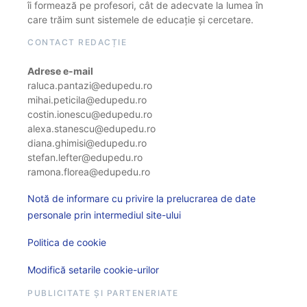
îi formează pe profesori, cât de adecvate la lumea în
care trăim sunt sistemele de educație și cercetare.
CONTACT REDACȚIE
Adrese e-mail
raluca.pantazi@edupedu.ro
mihai.peticila@edupedu.ro
costin.ionescu@edupedu.ro
alexa.stanescu@edupedu.ro
diana.ghimisi@edupedu.ro
stefan.lefter@edupedu.ro
ramona.florea@edupedu.ro
Notă de informare cu privire la prelucrarea de date
personale prin intermediul site-ului
Politica de cookie
Modifică setarile cookie-urilor
PUBLICITATE ȘI PARTENERIATE