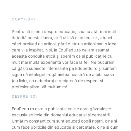
COPYRIGHT
Pentru că scrieți despre educație, sau cu atât mai mult
datorită acestui lucru, ar fi util să citați cu link, atunci
când preluați un articol, părți dintr-un articol sau o idee
care v-a inspirat. Noi, la EduPedu.ro ne-am asumat
această conduită etică și sperăm că și publicațiile cu
mult mai multă experiență vor face la fel. Ne bucurăm
că găsiți subiecte interesante pe Edupedu.ro și suntem
siguri că înțelegeți rugămintea noastră de a cita sursa
(cu link), ca o declarație reciprocă de respect și
profesionalism. Vă mulțumim!
DESPRE NOI
EduPedu.ro este o publicație online care găzduiește
exclusiv articole din domeniul educației și cercetării.
Urmărim constant cum sunt educați copiii noștri, cine și
cum face politicile din educație și cercetare, cine și cum