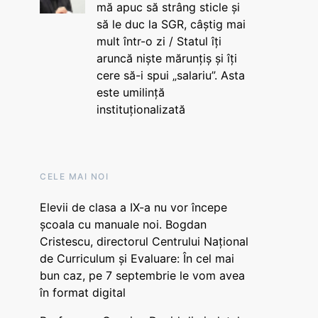
mă apuc să strâng sticle și
să le duc la SGR, câștig mai
mult într-o zi / Statul îți
aruncă niște mărunțiș și îți
cere să-i spui „salariu”. Asta
este umilință
instituționalizată
CELE MAI NOI
Elevii de clasa a IX-a nu vor începe
școala cu manuale noi. Bogdan
Cristescu, directorul Centrului Național
de Curriculum și Evaluare: În cel mai
bun caz, pe 7 septembrie le vom avea
în format digital