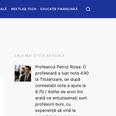
OALĂ
NEXTLAB.TECH
EDUCAȚIE FINANCIARĂ
CELE MAI CITITE ARTICOLE
Profesorul Petruț Rizea: O
profesoară a luat nota 4.90
la Titularizare, iar după
contestații nota a ajuns la
8.70 / Astfel de erori îmi
arată ce entuziasmați sunt
profesorii buni, cu
experiență să vină la