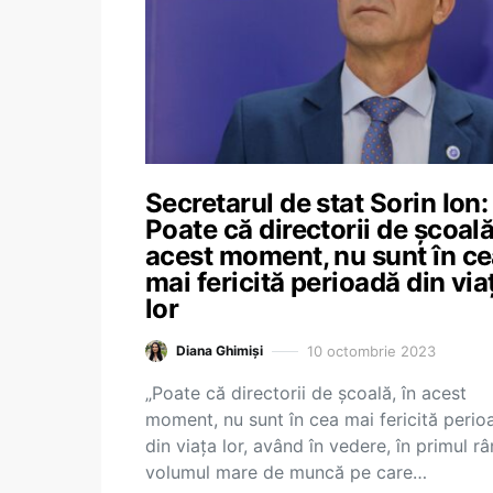
Secretarul de stat Sorin Ion:
Poate că directorii de școală
acest moment, nu sunt în c
mai fericită perioadă din via
lor
10 octombrie 2023
Diana Ghimiși
„Poate că directorii de școală, în acest
moment, nu sunt în cea mai fericită perio
din viața lor, având în vedere, în primul râ
volumul mare de muncă pe care…