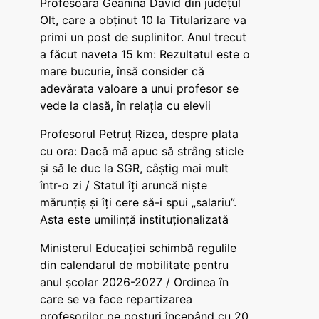
Profesoara Geanina David din județul
Olt, care a obținut 10 la Titularizare va
primi un post de suplinitor. Anul trecut
a făcut naveta 15 km: Rezultatul este o
mare bucurie, însă consider că
adevărata valoare a unui profesor se
vede la clasă, în relația cu elevii
Profesorul Petruț Rizea, despre plata
cu ora: Dacă mă apuc să strâng sticle
și să le duc la SGR, câștig mai mult
într-o zi / Statul îți aruncă niște
mărunțiș și îți cere să-i spui „salariu”.
Asta este umilință instituționalizată
Ministerul Educației schimbă regulile
din calendarul de mobilitate pentru
anul școlar 2026-2027 / Ordinea în
care se va face repartizarea
profesorilor pe posturi începând cu 20