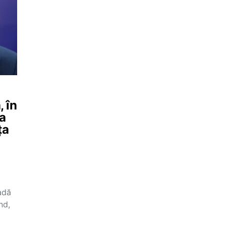
, în
ea
ța
adă
nd,