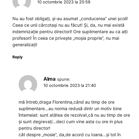
10 octombrie 2023 la 20:59
Nu au fost obligați, și-au asumat „conducerea” unei școli!
Ceea ce unii cârcotași nu au făcut! Și, da, nu mai există
indemnizație pentru directori! Ore suplimentare au ca alți
profesori! În ceea ce privește „moșia proprie”, nu mai
generalizați!
Reply
Alma
spune:
10 octombrie 2023 la 21:40
mă întreb,draga Florentina,când au timp de ore
suplimentare…au norma redusă dintr un motiv bine
întemeiat: sunt atâtea de rezolvat,că nu au timp de ore
și sunt degrevați…deci cum vine asta cu ore in plus
pentru director!
cât despre „mosie”, da,de acord cu Ioana…și tot în