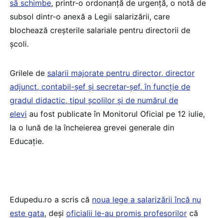
să schimbe
, printr-o ordonanță de urgență, o notă de
subsol dintr-o anexă a Legii salarizării, care
blochează creșterile salariale pentru directorii de
școli.
Grilele de
salarii majorate pentru director, director
adjunct, contabil-șef și secretar-șef, în funcție de
gradul didactic, tipul școlilor și de numărul de
elevi
au fost publicate în Monitorul Oficial pe 12 iulie,
la o lună de la încheierea grevei generale din
Educație.
Edupedu.ro a scris că
noua lege a salarizării încă nu
este gata
, deși
oficialii le-au promis profesorilor
că