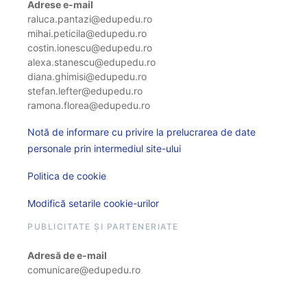
Adrese e-mail
raluca.pantazi@edupedu.ro
mihai.peticila@edupedu.ro
costin.ionescu@edupedu.ro
alexa.stanescu@edupedu.ro
diana.ghimisi@edupedu.ro
stefan.lefter@edupedu.ro
ramona.florea@edupedu.ro
Notă de informare cu privire la prelucrarea de date
personale prin intermediul site-ului
Politica de cookie
Modifică setarile cookie-urilor
PUBLICITATE ȘI PARTENERIATE
Adresă de e-mail
comunicare@edupedu.ro