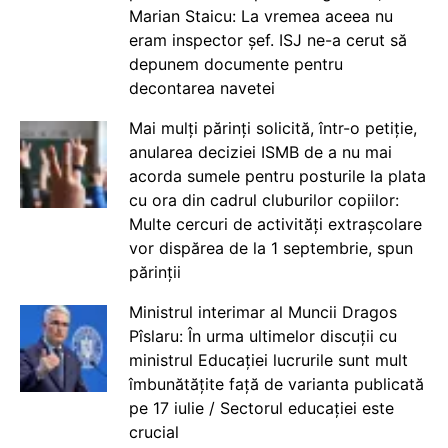
Marian Staicu: La vremea aceea nu
eram inspector șef. ISJ ne-a cerut să
depunem documente pentru
decontarea navetei
Mai mulți părinți solicită, într-o petiție,
anularea deciziei ISMB de a nu mai
acorda sumele pentru posturile la plata
cu ora din cadrul cluburilor copiilor:
Multe cercuri de activități extrașcolare
vor dispărea de la 1 septembrie, spun
părinții
Ministrul interimar al Muncii Dragos
Pîslaru: În urma ultimelor discuții cu
ministrul Educației lucrurile sunt mult
îmbunătățite față de varianta publicată
pe 17 iulie / Sectorul educației este
crucial