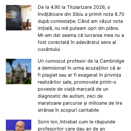
De la 4.90 la Titularizare 2026, o
învățătoare din Sibiu a primit nota 8.70
după contestație: Când am văzut nota
inițială, nu mă puteam opri din plâns.
Mi-am dat seama că lucrarea mea nu a
fost corectată în adevăratul sens al
cuvântului
Un cunoscut profesor de la Cambridge
a demisionat în urma acuzațiilor că ar
fi plagiat sau ar fi exagerat în privința
realizărilor sale, promovate printr-o
poveste de viață marcată de un
diagnostic de autism, zeci de
maratoane parcurse și milioane de lire
strânse în scopuri caritabile
Sorin Ion, întrebat cum le răspunde
profesorilor care dau an de an