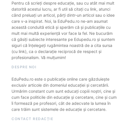
Pentru că scrieți despre educație, sau cu atât mai mult
datorită acestui lucru, ar fi util să citați cu link, atunci
când preluați un articol, părți dintr-un articol sau o idee
care v-a inspirat. Noi, la EduPedu.ro ne-am asumat
această conduită etică și sperăm că și publicațiile cu
mult mai multă experiență vor face la fel. Ne bucurăm
că găsiți subiecte interesante pe Edupedu.ro și suntem
siguri că înțelegeți rugămintea noastră de a cita sursa
(cu link), ca o declarație reciprocă de respect și
profesionalism. Vă mulțumim!
DESPRE NOI
EduPedu.ro este o publicație online care găzduiește
exclusiv articole din domeniul educației și cercetării.
Urmărim constant cum sunt educați copiii noștri, cine și
cum face politicile din educație și cercetare, cine și cum
îi formează pe profesori, cât de adecvate la lumea în
care trăim sunt sistemele de educație și cercetare.
CONTACT REDACȚIE