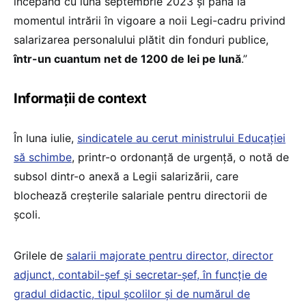
începând cu luna septembrie 2023 și până la
momentul intrării în vigoare a noii Legi-cadru privind
salarizarea personalului plătit din fonduri publice,
într-un cuantum net de 1200 de lei pe lună
.”
Informații de context
În luna iulie,
sindicatele au cerut ministrului Educației
să schimbe
, printr-o ordonanță de urgență, o notă de
subsol dintr-o anexă a Legii salarizării, care
blochează creșterile salariale pentru directorii de
școli.
Grilele de
salarii majorate pentru director, director
adjunct, contabil-șef și secretar-șef, în funcție de
gradul didactic, tipul școlilor și de numărul de