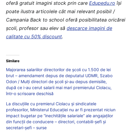
oferă gratuit imagini stock prin care
Edupedu.ro
îşi
poate ilustra articolele cât mai relevant posibil /
Campania Back to school oferă posibilitatea oricărei
școli, profesor sau elev să
descarce imagini de
calitate cu 50% discount
.
Similare
Majorarea salariilor directorilor de școli cu 1.500 de lei
brut – amendament depus de deputatul UDMR, Szabo
Odon / Mulți directori de școli și-au depus demisiile,
după ce i-au cerut salarii mai mari premierului Ciolacu,
într-o scrisoare deschisă
La discuțiile cu premierul Ciolacu și sindicatele
profesorilor, Ministerul Educației nu ar fi prezentat niciun
impact bugetar pe “inechitățile salariale” ale angajaților
din funcții de conducere – directori, contabili-șefi și
secretari-șefi – surse