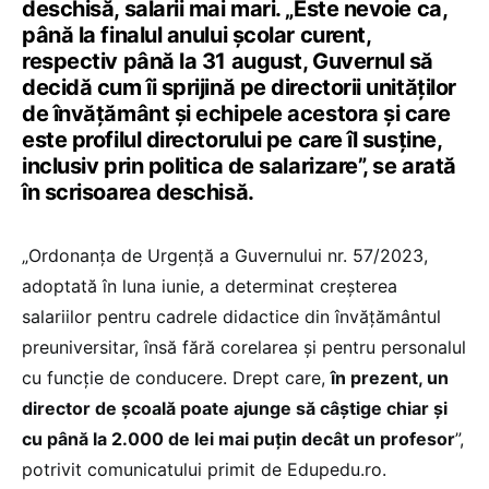
deschisă, salarii mai mari. „Este nevoie ca,
până la finalul anului școlar curent,
respectiv până la 31 august, Guvernul să
decidă cum îi sprijină pe directorii unităților
de învățământ și echipele acestora și care
este profilul directorului pe care îl susține,
inclusiv prin politica de salarizare”, se arată
în scrisoarea deschisă.
„Ordonanța de Urgență a Guvernului nr. 57/2023,
adoptată în luna iunie, a determinat creșterea
salariilor pentru cadrele didactice din învățământul
preuniversitar, însă fără corelarea și pentru personalul
cu funcție de conducere. Drept care,
în prezent, un
director de școală poate ajunge să câștige chiar și
cu până la 2.000 de lei mai puțin decât un profesor
”,
potrivit comunicatului primit de Edupedu.ro.