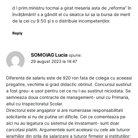
d l prim.ministru tocmai a girat meseria asta de „reforma” în
învățământ! s a gândit el cu sleatca lui sa ia bursa de merit
de la cei cu 9.50 și s o distribuie incompetenților.
Reply
SOMOIAG Lucia
spune:
29 august 2023 la 14:47
Diferenta de salariu este de 920 ron fata de colega cu aceeasi
pregatire, vechime si grad didactic obtinut. Concursul sustinut
a fost greu- e usor pentru cei ce nu l-au sustinut niciodata. Se
semneaza doua contracte de management- unul cu Primaria,
altul cu Inspectoratul Scolar.
Directorul este angajator si are numeroase responsabilitati
solicitante si nu de putine ori dificile. Cei ce comenteaza pe
aici nu au legatura cu sistemul de invatamant- sunt doar
carcotasi platiti. Argumentele sunt aceleasi cu cele ale tuturor
ierarhiilor din grila de salarizare a tuturor firmelor si institutiilor: