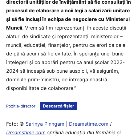
directorii unităților de învățământ să fie consultați în
procesul de elaborare a noii legi a salarizării unitare
și să fie incluși în echipa de negociere cu Ministerul
Muncii
. Vrem să fim reprezentanți în aceste discuții
alături de sindicate și reprezentanții ministerelor –
muncii, educației, finanțelor, pentru ca erori ca cele
de până acum să fie evitate. În speranța unei bune
înțelegeri și colaborări pentru ca anul școlar 2023-
2024 să înceapă sub bune auspicii, vă asigurăm,
domnule prim-ministru, de întreaga noastră
disponibilitate de colaborare.”
Descarcă fișier
Pozitie-directori
Foto: ©
Sarinya Pinngam | Dreamstime.com
/
Dreamstime.com
sprijină educaţia din România şi