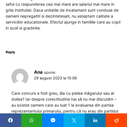
seful cu raspunderea cea mai mare are salariul mai mare in
grila institutiei. Daca unitatile de invatamant sunt conduse de
oameni nepregatiti si dezintetesati, nu asteptam calitate a
serviciilor educationale. Efectul ajunge in familiile care au copii
in scoli si gradinite.
Reply
Ana
spune:
29 august 2023 la 15:06
Care concurs a fost greu, ăla cu pielea măgarului sau al
doilea? Iar despre corectitudine hai să nu mai discutăm –
au existat oameni care au luat 1 la evaluarea din partea
reprezentantului primarului, pentru că nu erau din partidul
potrivit, călcaseră pe bătăturile afaceriștilor sprijiniți de
primărie sau pur și simplu erau onești și apolitici. La al