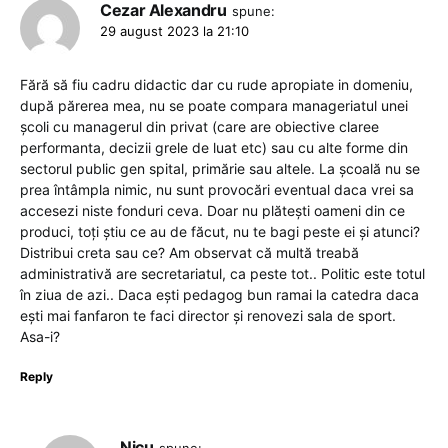
Cezar Alexandru
spune:
29 august 2023 la 21:10
Fără să fiu cadru didactic dar cu rude apropiate in domeniu,
după părerea mea, nu se poate compara manageriatul unei
școli cu managerul din privat (care are obiective claree
performanta, decizii grele de luat etc) sau cu alte forme din
sectorul public gen spital, primărie sau altele. La școală nu se
prea întâmpla nimic, nu sunt provocări eventual daca vrei sa
accesezi niste fonduri ceva. Doar nu plătești oameni din ce
produci, toți știu ce au de făcut, nu te bagi peste ei și atunci?
Distribui creta sau ce? Am observat că multă treabă
administrativă are secretariatul, ca peste tot.. Politic este totul
în ziua de azi.. Daca ești pedagog bun ramai la catedra daca
ești mai fanfaron te faci director și renovezi sala de sport.
Asa-i?
Reply
Nicu
spune: