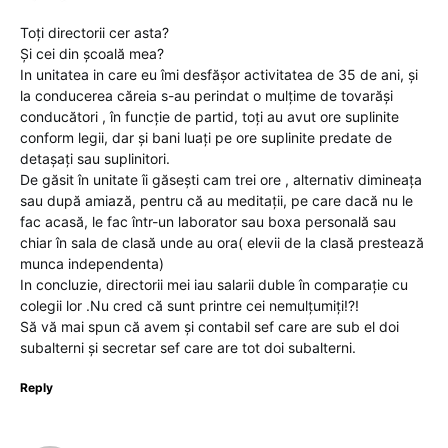
Toți directorii cer asta?
Și cei din școală mea?
In unitatea in care eu îmi desfășor activitatea de 35 de ani, și
la conducerea căreia s-au perindat o mulțime de tovarăși
conducători , în funcție de partid, toți au avut ore suplinite
conform legii, dar și bani luați pe ore suplinite predate de
detașați sau suplinitori.
De găsit în unitate îi găsești cam trei ore , alternativ dimineața
sau după amiază, pentru că au meditații, pe care dacă nu le
fac acasă, le fac într-un laborator sau boxa personală sau
chiar în sala de clasă unde au ora( elevii de la clasă prestează
munca independenta)
In concluzie, directorii mei iau salarii duble în comparație cu
colegii lor .Nu cred că sunt printre cei nemulțumiți!?!
Să vă mai spun că avem și contabil sef care are sub el doi
subalterni și secretar sef care are tot doi subalterni.
Reply