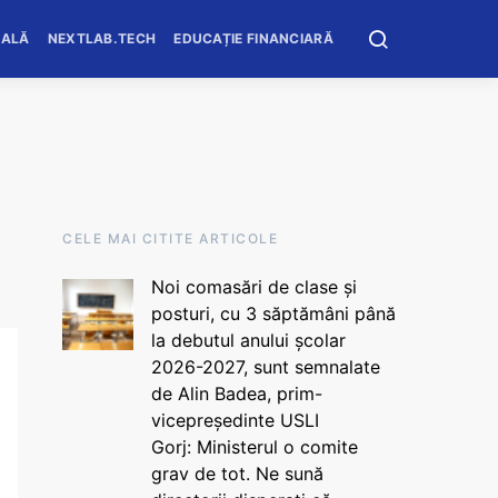
OALĂ
NEXTLAB.TECH
EDUCAȚIE FINANCIARĂ
CELE MAI CITITE ARTICOLE
Noi comasări de clase și
posturi, cu 3 săptămâni până
la debutul anului școlar
2026-2027, sunt semnalate
de Alin Badea, prim-
vicepreședinte USLI
Gorj: Ministerul o comite
grav de tot. Ne sună