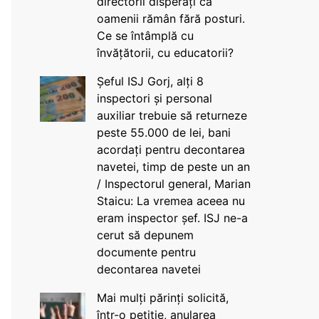
directorii disperați că
oamenii rămân fără posturi.
Ce se întâmplă cu
învățătorii, cu educatorii?
Șeful ISJ Gorj, alți 8
inspectori și personal
auxiliar trebuie să returneze
peste 55.000 de lei, bani
acordați pentru decontarea
navetei, timp de peste un an
/ Inspectorul general, Marian
Staicu: La vremea aceea nu
eram inspector șef. ISJ ne-a
cerut să depunem
documente pentru
decontarea navetei
Mai mulți părinți solicită,
într-o petiție, anularea