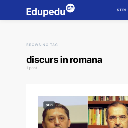
ȘTIRI
BROWSING TAG
discurs in romana
1 post
Știri