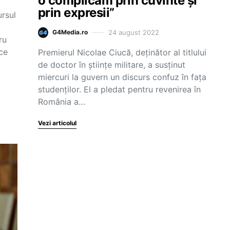
o complicăm prin cuvinte și
prin expresii”
ursul
24 august 2022
G4Media.ro
ru
ce
Premierul Nicolae Ciucă, deținător al titlului
de doctor în științe militare, a susținut
miercuri la guvern un discurs confuz în fața
studenților. El a pledat pentru revenirea în
România a…
Vezi articolul