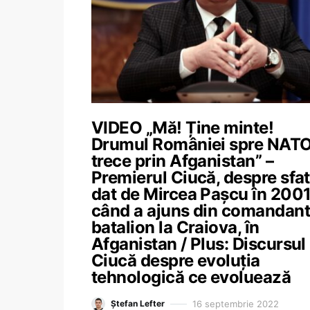
VIDEO „Mă! Ține minte!
Drumul României spre NAT
trece prin Afganistan” –
Premierul Ciucă, despre sfat
dat de Mircea Pașcu în 200
când a ajuns din comandant
batalion la Craiova, în
Afganistan / Plus: Discursul 
Ciucă despre evoluția
tehnologică ce evoluează
16 septembrie 2022
Ștefan Lefter