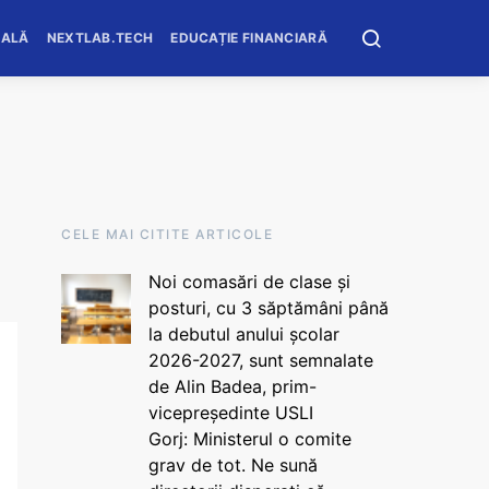
OALĂ
NEXTLAB.TECH
EDUCAȚIE FINANCIARĂ
CELE MAI CITITE ARTICOLE
Noi comasări de clase și
posturi, cu 3 săptămâni până
la debutul anului școlar
2026-2027, sunt semnalate
de Alin Badea, prim-
vicepreședinte USLI
Gorj: Ministerul o comite
grav de tot. Ne sună