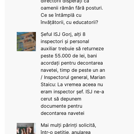
directorii disperați că
oamenii rămân fără posturi.
Ce se întâmplă cu
învățătorii, cu educatorii?
Șeful ISJ Gorj, alți 8
inspectori și personal
auxiliar trebuie să returneze
peste 55.000 de lei, bani
acordați pentru decontarea
navetei, timp de peste un an
/ Inspectorul general, Marian
Staicu: La vremea aceea nu
eram inspector șef. ISJ ne-a
cerut să depunem
documente pentru
decontarea navetei
Mai mulți părinți solicită,
într-o petiție, anularea