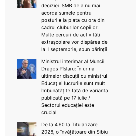
deciziei ISMB de a nu mai
acorda sumele pentru
posturile la plata cu ora din
cadrul cluburilor copiilor:
Multe cercuri de activități
extrașcolare vor dispărea de
la 1 septembrie, spun părinții
Ministrul interimar al Muncii
Dragos Pîslaru: În urma
ultimelor discuții cu ministrul
Educației lucrurile sunt mult
îmbunătățite față de varianta
publicată pe 17 iulie /
Sectorul educației este
crucial
De la 4.90 la Titularizare
2026, o învățătoare din Sibiu