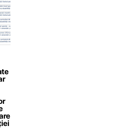
ate
ar
or
e
are
iei