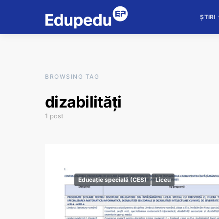
ȘTIRI
BROWSING TAG
dizabilități
1 post
Educație specială (CES)
Liceu