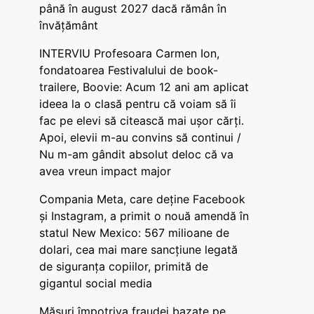
până în august 2027 dacă rămân în
învățământ
INTERVIU Profesoara Carmen Ion,
fondatoarea Festivalului de book-
trailere, Boovie: Acum 12 ani am aplicat
ideea la o clasă pentru că voiam să îi
fac pe elevi să citească mai ușor cărți.
Apoi, elevii m-au convins să continui /
Nu m-am gândit absolut deloc că va
avea vreun impact major
Compania Meta, care deține Facebook
și Instagram, a primit o nouă amendă în
statul New Mexico: 567 milioane de
dolari, cea mai mare sancțiune legată
de siguranța copiilor, primită de
gigantul social media
Măsuri împotriva fraudei bazate pe