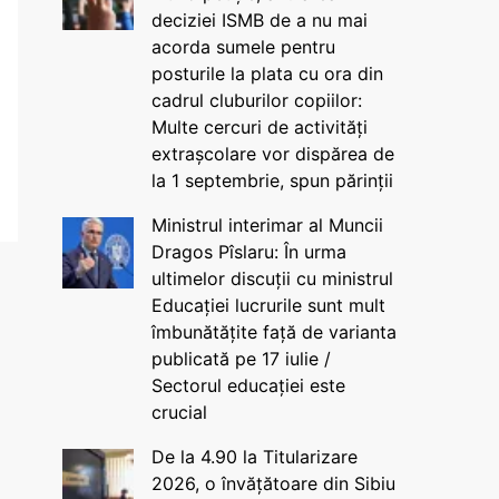
deciziei ISMB de a nu mai
acorda sumele pentru
posturile la plata cu ora din
cadrul cluburilor copiilor:
Multe cercuri de activități
extrașcolare vor dispărea de
la 1 septembrie, spun părinții
Ministrul interimar al Muncii
Dragos Pîslaru: În urma
ultimelor discuții cu ministrul
Educației lucrurile sunt mult
îmbunătățite față de varianta
publicată pe 17 iulie /
Sectorul educației este
crucial
De la 4.90 la Titularizare
2026, o învățătoare din Sibiu