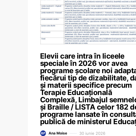
Elevii care intra în liceele
speciale în 2026 vor avea
programe școlare noi adapt
fiecărui tip de dizabilitate, d
și materii specifice precum
Terapie Educațională
Complexă, Limbajul semnel
și Braille / LISTA celor 182 d
programe lansate în consult
publică de ministerul Educaț
30 iunie 2026
Ana Moise