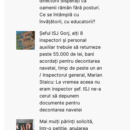
directorii disperați că
oamenii rămân fără posturi.
Ce se întâmplă cu
învățătorii, cu educatorii?
Șeful ISJ Gorj, alți 8
inspectori și personal
auxiliar trebuie să returneze
peste 55.000 de lei, bani
acordați pentru decontarea
navetei, timp de peste un an
/ Inspectorul general, Marian
Staicu: La vremea aceea nu
eram inspector șef. ISJ ne-a
cerut să depunem
documente pentru
decontarea navetei
Mai mulți părinți solicită,
într-o petiție, anularea