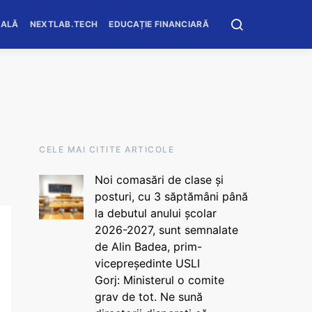
OALĂ
NEXTLAB.TECH
EDUCAȚIE FINANCIARĂ
CELE MAI CITITE ARTICOLE
Noi comasări de clase și
posturi, cu 3 săptămâni până
la debutul anului școlar
2026-2027, sunt semnalate
de Alin Badea, prim-
vicepreședinte USLI
Gorj: Ministerul o comite
grav de tot. Ne sună