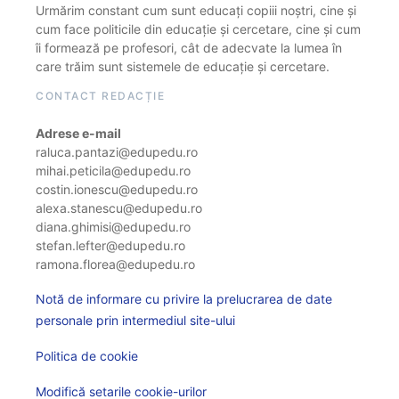
Urmărim constant cum sunt educați copiii noștri, cine și
cum face politicile din educație și cercetare, cine și cum
îi formează pe profesori, cât de adecvate la lumea în
care trăim sunt sistemele de educație și cercetare.
CONTACT REDACȚIE
Adrese e-mail
raluca.pantazi@edupedu.ro
mihai.peticila@edupedu.ro
costin.ionescu@edupedu.ro
alexa.stanescu@edupedu.ro
diana.ghimisi@edupedu.ro
stefan.lefter@edupedu.ro
ramona.florea@edupedu.ro
Notă de informare cu privire la prelucrarea de date
personale prin intermediul site-ului
Politica de cookie
Modifică setarile cookie-urilor