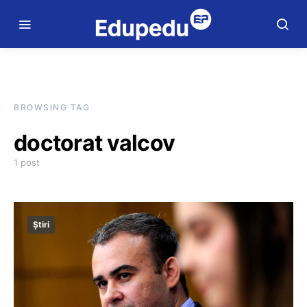
BROWSING TAG
doctorat valcov
1 post
Știri