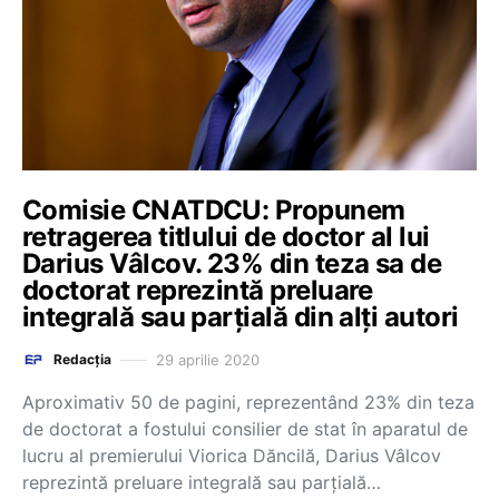
Comisie CNATDCU: Propunem
retragerea titlului de doctor al lui
Darius Vâlcov. 23% din teza sa de
doctorat reprezintă preluare
integrală sau parţială din alţi autori
29 aprilie 2020
Redacția
Aproximativ 50 de pagini, reprezentând 23% din teza
de doctorat a fostului consilier de stat în aparatul de
lucru al premierului Viorica Dăncilă, Darius Vâlcov
reprezintă preluare integrală sau parţială…