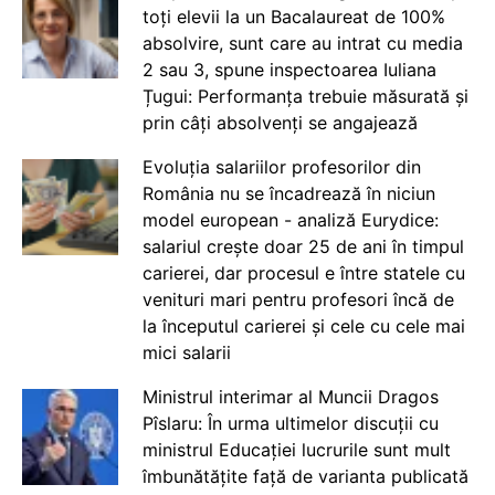
toți elevii la un Bacalaureat de 100%
absolvire, sunt care au intrat cu media
2 sau 3, spune inspectoarea Iuliana
Țugui: Performanța trebuie măsurată și
prin câți absolvenți se angajează
Evoluția salariilor profesorilor din
România nu se încadrează în niciun
model european - analiză Eurydice:
salariul crește doar 25 de ani în timpul
carierei, dar procesul e între statele cu
venituri mari pentru profesori încă de
la începutul carierei și cele cu cele mai
mici salarii
Ministrul interimar al Muncii Dragos
Pîslaru: În urma ultimelor discuții cu
ministrul Educației lucrurile sunt mult
îmbunătățite față de varianta publicată