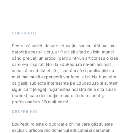
COPYRIGHT
Pentru că scrieți despre educație, sau cu atât mai mult
datorită acestui lucru, ar fi util să citați cu link, atunci
când preluați un articol, părți dintr-un articol sau o idee
care v-a inspirat. Noi, la EduPedu.ro ne-am asumat
această conduită etică și sperăm că și publicațiile cu
mult mai multă experiență vor face la fel. Ne bucurăm
că găsiți subiecte interesante pe Edupedu.ro și suntem
siguri că înțelegeți rugămintea noastră de a cita sursa
(cu link), ca o declarație reciprocă de respect și
profesionalism. Vă mulțumim!
DESPRE NOI
EduPedu.ro este o publicație online care găzduiește
exclusiv articole din domeniul educației și cercetării.