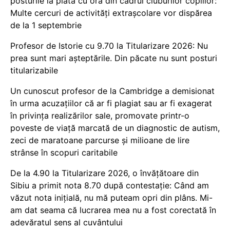
posturile la plata cu ora din cadrul cluburilor copiilor:
Multe cercuri de activități extrașcolare vor dispărea
de la 1 septembrie
Profesor de Istorie cu 9.70 la Titularizare 2026: Nu
prea sunt mari așteptările. Din păcate nu sunt posturi
titularizabile
Un cunoscut profesor de la Cambridge a demisionat
în urma acuzațiilor că ar fi plagiat sau ar fi exagerat
în privința realizărilor sale, promovate printr-o
poveste de viață marcată de un diagnostic de autism,
zeci de maratoane parcurse și milioane de lire
strânse în scopuri caritabile
De la 4.90 la Titularizare 2026, o învățătoare din
Sibiu a primit nota 8.70 după contestație: Când am
văzut nota inițială, nu mă puteam opri din plâns. Mi-
am dat seama că lucrarea mea nu a fost corectată în
adevăratul sens al cuvântului