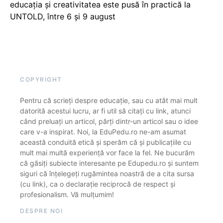
educația și creativitatea este pusă în practică la
UNTOLD, între 6 și 9 august
COPYRIGHT
Pentru că scrieți despre educație, sau cu atât mai mult
datorită acestui lucru, ar fi util să citați cu link, atunci
când preluați un articol, părți dintr-un articol sau o idee
care v-a inspirat. Noi, la EduPedu.ro ne-am asumat
această conduită etică și sperăm că și publicațiile cu
mult mai multă experiență vor face la fel. Ne bucurăm
că găsiți subiecte interesante pe Edupedu.ro și suntem
siguri că înțelegeți rugămintea noastră de a cita sursa
(cu link), ca o declarație reciprocă de respect și
profesionalism. Vă mulțumim!
DESPRE NOI