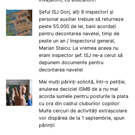
Șeful ISJ Gorj, alți 8 inspectori și
personal auxiliar trebuie să returneze
peste 55.000 de lei, bani acordați
pentru decontarea navetei, timp de
peste un an / Inspectorul general,
Marian Staicu: La vremea aceea nu
eram inspector șef. ISJ ne-a cerut să
depunem documente pentru
decontarea navetei
Mai mulți părinți solicită, într-o petiție,
anularea deciziei ISMB de a nu mai
acorda sumele pentru posturile la plata
cu ora din cadrul cluburilor copiilor:
Multe cercuri de activități extrașcolare
vor dispărea de la 1 septembrie, spun
părinții