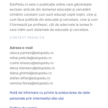
EduPedu.ro este o publicație online care găzduiește
exclusiv articole din domeniul educației și cercetării.
Urmărim constant cum sunt educați copiii noștri, cine și
cum face politicile din educație și cercetare, cine și cum
îi formează pe profesori, cât de adecvate la lumea în
care trăim sunt sistemele de educație și cercetare.
CONTACT REDACȚIE
Adrese e-mail
raluca.pantazi@edupedu.ro
mihai.peticila@edupedu.ro
costin.ionescu@edupedu.ro
alexa.stanescu@edupedu.ro
diana.ghimisi@edupedu.ro
stefan.lefter@edupedu.ro
ramona.florea@edupedu.ro
Notă de informare cu privire la prelucrarea de date
personale prin intermediul site-ului
Politica de cookie