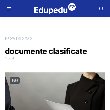
BROWSING TAG
documente clasificate
1 post
Știri