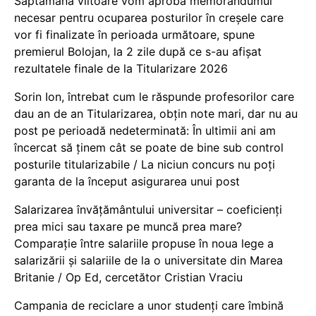
Săptămâna viitoare vom aproba memorandumul
necesar pentru ocuparea posturilor în creșele care
vor fi finalizate în perioada următoare, spune
premierul Bolojan, la 2 zile după ce s-au afișat
rezultatele finale de la Titularizare 2026
Sorin Ion, întrebat cum le răspunde profesorilor care
dau an de an Titularizarea, obțin note mari, dar nu au
post pe perioadă nedeterminată: În ultimii ani am
încercat să ținem cât se poate de bine sub control
posturile titularizabile / La niciun concurs nu poți
garanta de la început asigurarea unui post
Salarizarea învățământului universitar – coeficienți
prea mici sau taxare pe muncă prea mare?
Comparație între salariile propuse în noua lege a
salarizării și salariile de la o universitate din Marea
Britanie / Op Ed, cercetător Cristian Vraciu
Campania de reciclare a unor studenți care îmbină