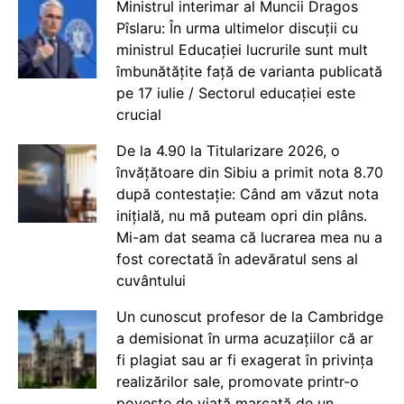
Ministrul interimar al Muncii Dragos
Pîslaru: În urma ultimelor discuții cu
ministrul Educației lucrurile sunt mult
îmbunătățite față de varianta publicată
pe 17 iulie / Sectorul educației este
crucial
De la 4.90 la Titularizare 2026, o
învățătoare din Sibiu a primit nota 8.70
după contestație: Când am văzut nota
inițială, nu mă puteam opri din plâns.
Mi-am dat seama că lucrarea mea nu a
fost corectată în adevăratul sens al
cuvântului
Un cunoscut profesor de la Cambridge
a demisionat în urma acuzațiilor că ar
fi plagiat sau ar fi exagerat în privința
realizărilor sale, promovate printr-o
poveste de viață marcată de un