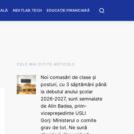
OALĂ
NEXTLAB.TECH
EDUCAȚIE FINANCIARĂ
CELE MAI CITITE ARTICOLE
Noi comasări de clase și
posturi, cu 3 săptămâni până
la debutul anului școlar
2026-2027, sunt semnalate
de Alin Badea, prim-
vicepreședinte USLI
Gorj: Ministerul o comite
grav de tot. Ne sună