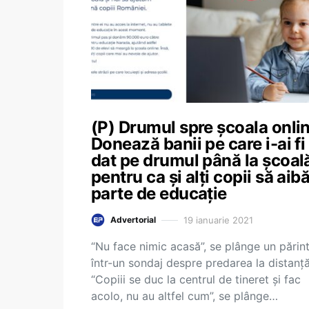
(P) Drumul spre școala onlin
Donează banii pe care i-ai fi
dat pe drumul până la școal
pentru ca și alți copii să aib
parte de educație
19 ianuarie 2021
Advertorial
“Nu face nimic acasă”, se plânge un părin
într-un sondaj despre predarea la distanță
“Copiii se duc la centrul de tineret și fac
acolo, nu au altfel cum”, se plânge…