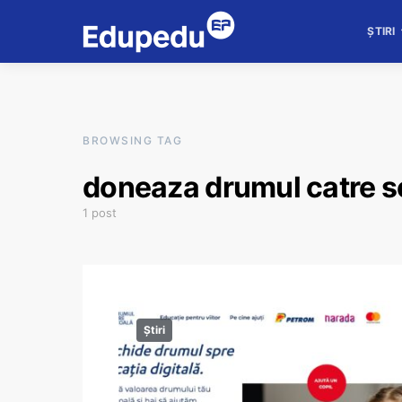
ȘTIRI
BROWSING TAG
doneaza drumul catre s
1 post
Știri