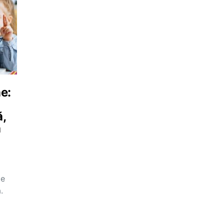
e:
ă,
ă
te
.