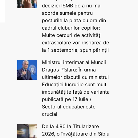
deciziei ISMB de a nu mai
acorda sumele pentru
posturile la plata cu ora din
cadrul cluburilor copiilor:
Multe cercuri de activități
extrașcolare vor dispărea de
la 1 septembrie, spun părinții
Ministrul interimar al Muncii
Dragos Pîslaru: În urma
ultimelor discuții cu ministrul
Educației lucrurile sunt mult
îmbunătățite față de varianta
publicată pe 17 iulie /
Sectorul educației este
crucial
De la 4.90 la Titularizare
2026, o învățătoare din Sibiu