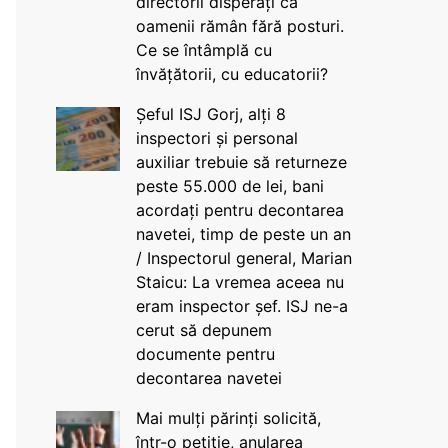
directorii disperați că
oamenii rămân fără posturi.
Ce se întâmplă cu
învățătorii, cu educatorii?
Șeful ISJ Gorj, alți 8
inspectori și personal
auxiliar trebuie să returneze
peste 55.000 de lei, bani
acordați pentru decontarea
navetei, timp de peste un an
/ Inspectorul general, Marian
Staicu: La vremea aceea nu
eram inspector șef. ISJ ne-a
cerut să depunem
documente pentru
decontarea navetei
Mai mulți părinți solicită,
într-o petiție, anularea