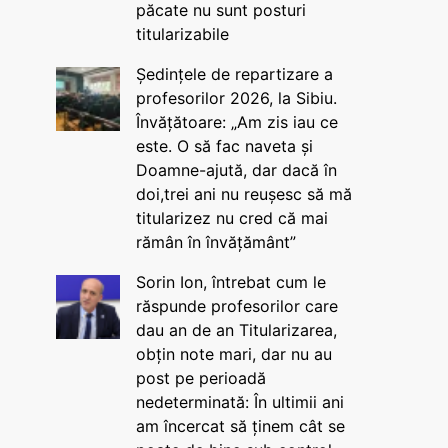
păcate nu sunt posturi
titularizabile
Ședințele de repartizare a
profesorilor 2026, la Sibiu.
Învățătoare: „Am zis iau ce
este. O să fac naveta și
Doamne-ajută, dar dacă în
doi,trei ani nu reușesc să mă
titularizez nu cred că mai
rămân în învățământ”
Sorin Ion, întrebat cum le
răspunde profesorilor care
dau an de an Titularizarea,
obțin note mari, dar nu au
post pe perioadă
nedeterminată: În ultimii ani
am încercat să ținem cât se