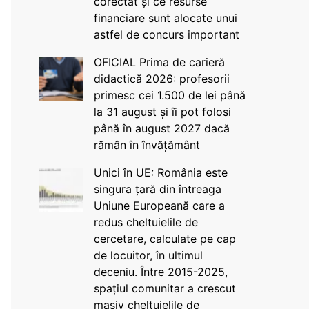
corectat și ce resurse
financiare sunt alocate unui
astfel de concurs important
OFICIAL Prima de carieră
didactică 2026: profesorii
primesc cei 1.500 de lei până
la 31 august și îi pot folosi
până în august 2027 dacă
rămân în învățământ
Unici în UE: România este
singura țară din întreaga
Uniune Europeană care a
redus cheltuielile de
cercetare, calculate pe cap
de locuitor, în ultimul
deceniu. Între 2015-2025,
spațiul comunitar a crescut
masiv cheltuielile de