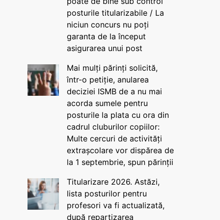
poate de bine sub control
posturile titularizabile / La
niciun concurs nu poți
garanta de la început
asigurarea unui post
Mai mulți părinți solicită,
într-o petiție, anularea
deciziei ISMB de a nu mai
acorda sumele pentru
posturile la plata cu ora din
cadrul cluburilor copiilor:
Multe cercuri de activități
extrașcolare vor dispărea de
la 1 septembrie, spun părinții
Titularizare 2026. Astăzi,
lista posturilor pentru
profesori va fi actualizată,
după repartizarea