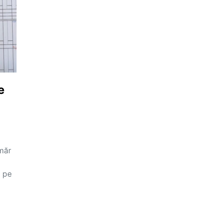
e
umăr
e pe