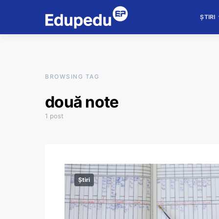
ȘTIRI
BROWSING TAG
două note
1 post
Știri