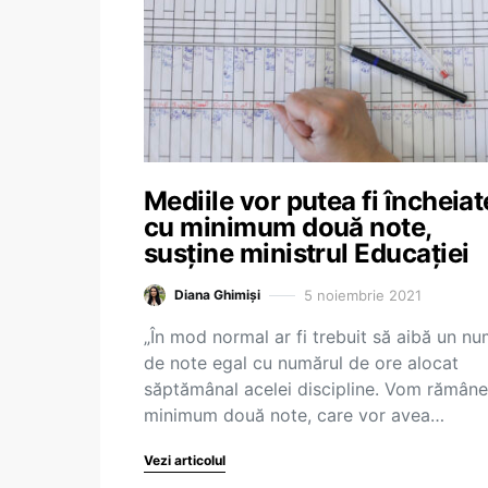
Mediile vor putea fi încheiat
cu minimum două note,
susține ministrul Educației
5 noiembrie 2021
Diana Ghimiși
„În mod normal ar fi trebuit să aibă un n
de note egal cu numărul de ore alocat
săptămânal acelei discipline. Vom rămân
minimum două note, care vor avea…
Vezi articolul