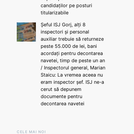
candidaților pe posturi
titularizabile
Șeful ISJ Gorj, alți 8
inspectori și personal
auxiliar trebuie să returneze
peste 55.000 de lei, bani
acordați pentru decontarea
navetei, timp de peste un an
/ Inspectorul general, Marian
Staicu: La vremea aceea nu
eram inspector șef. ISJ ne-a
cerut să depunem
documente pentru
decontarea navetei
CELE MAI NOI