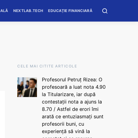
OALĂ
NEXTLAB.TECH
EDUCAȚIE FINANCIARĂ
CELE MAI CITITE ARTICOLE
Profesorul Petruț Rizea: O
profesoară a luat nota 4.90
la Titularizare, iar după
contestații nota a ajuns la
8.70 / Astfel de erori îmi
arată ce entuziasmați sunt
profesorii buni, cu
experiență să vină la