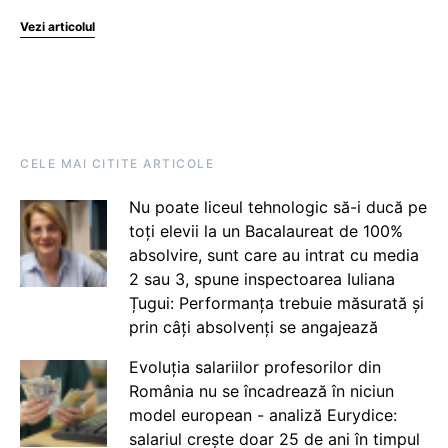
Vezi articolul
CELE MAI CITITE ARTICOLE
Nu poate liceul tehnologic să-i ducă pe
toți elevii la un Bacalaureat de 100%
absolvire, sunt care au intrat cu media
2 sau 3, spune inspectoarea Iuliana
Țugui: Performanța trebuie măsurată și
prin câți absolvenți se angajează
Evoluția salariilor profesorilor din
România nu se încadrează în niciun
model european - analiză Eurydice:
salariul crește doar 25 de ani în timpul