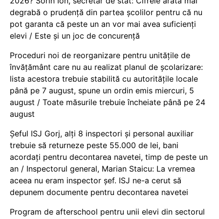
2026? Sorin Ion, secretar de stat: Cifrele arată mai
degrabă o prudență din partea școlilor pentru că nu
pot garanta că peste un an vor mai avea suficienți
elevi / Este și un joc de concurență
Proceduri noi de reorganizare pentru unitățile de
învățământ care nu au realizat planul de școlarizare:
lista acestora trebuie stabilită cu autoritățile locale
până pe 7 august, spune un ordin emis miercuri, 5
august / Toate măsurile trebuie încheiate până pe 24
august
Șeful ISJ Gorj, alți 8 inspectori și personal auxiliar
trebuie să returneze peste 55.000 de lei, bani
acordați pentru decontarea navetei, timp de peste un
an / Inspectorul general, Marian Staicu: La vremea
aceea nu eram inspector șef. ISJ ne-a cerut să
depunem documente pentru decontarea navetei
Program de afterschool pentru unii elevi din sectorul