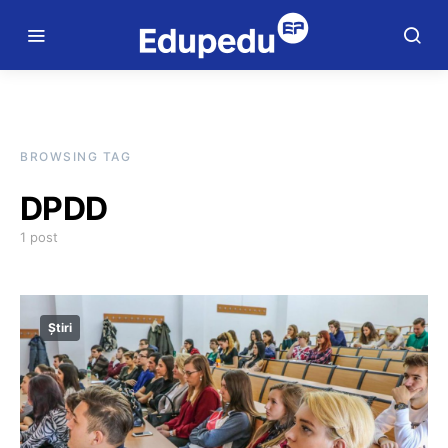
BROWSING TAG
DPDD
1 post
Știri