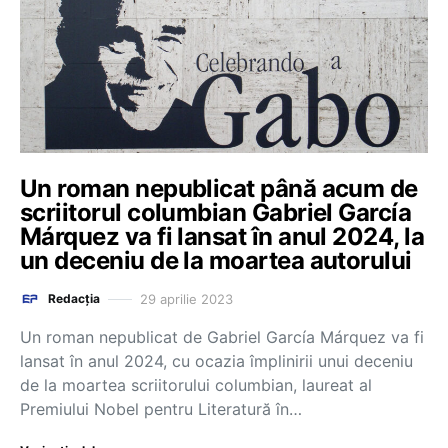
Un roman nepublicat până acum de
scriitorul columbian Gabriel García
Márquez va fi lansat în anul 2024, la
un deceniu de la moartea autorului
29 aprilie 2023
Redacția
Un roman nepublicat de Gabriel García Márquez va fi
lansat în anul 2024, cu ocazia împlinirii unui deceniu
de la moartea scriitorului columbian, laureat al
Premiului Nobel pentru Literatură în…