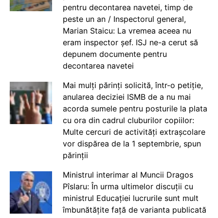
pentru decontarea navetei, timp de
peste un an / Inspectorul general,
Marian Staicu: La vremea aceea nu
eram inspector șef. ISJ ne-a cerut să
depunem documente pentru
decontarea navetei
Mai mulți părinți solicită, într-o petiție,
anularea deciziei ISMB de a nu mai
acorda sumele pentru posturile la plata
cu ora din cadrul cluburilor copiilor:
Multe cercuri de activități extrașcolare
vor dispărea de la 1 septembrie, spun
părinții
Ministrul interimar al Muncii Dragos
Pîslaru: În urma ultimelor discuții cu
ministrul Educației lucrurile sunt mult
îmbunătățite față de varianta publicată