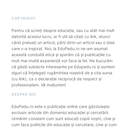
COPYRIGHT
Pentru că scrieți despre educație, sau cu atât mai mult
datorită acestui lucru, ar fi util să citați cu link, atunci
când preluați un articol, părți dintr-un articol sau o idee
care v-a inspirat. Noi, la EduPedu.ro ne-am asumat
această conduită etică și sperăm că și publicațiile cu
mult mai multă experiență vor face la fel. Ne bucurăm
că găsiți subiecte interesante pe Edupedu.ro și suntem
siguri că înțelegeți rugămintea noastră de a cita sursa
(cu link), ca o declarație reciprocă de respect și
profesionalism. Vă mulțumim!
DESPRE NOI
EduPedu.ro este o publicație online care găzduiește
exclusiv articole din domeniul educației și cercetării.
Urmărim constant cum sunt educați copiii noștri, cine și
cum face politicile din educație și cercetare, cine și cum