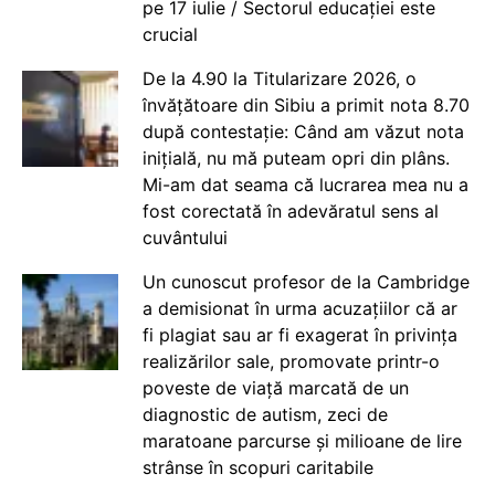
pe 17 iulie / Sectorul educației este
crucial
De la 4.90 la Titularizare 2026, o
învățătoare din Sibiu a primit nota 8.70
după contestație: Când am văzut nota
inițială, nu mă puteam opri din plâns.
Mi-am dat seama că lucrarea mea nu a
fost corectată în adevăratul sens al
cuvântului
Un cunoscut profesor de la Cambridge
a demisionat în urma acuzațiilor că ar
fi plagiat sau ar fi exagerat în privința
realizărilor sale, promovate printr-o
poveste de viață marcată de un
diagnostic de autism, zeci de
maratoane parcurse și milioane de lire
strânse în scopuri caritabile