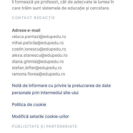
îi formează pe profesori, cât de adecvate la lumea în
care trăim sunt sistemele de educație și cercetare.
CONTACT REDACȚIE
Adrese e-mail
raluca.pantazi@edupedu.ro
mihai.peticila@edupedu.ro
costin.ionescu@edupedu.ro
alexa.stanescu@edupedu.ro
diana.ghimisi@edupedu.ro
stefan.lefter@edupedu.ro
ramona.florea@edupedu.ro
Notă de informare cu privire la prelucrarea de date
personale prin intermediul site-ului
Politica de cookie
Modifică setarile cookie-urilor
PUBLICITATE ȘI PARTENERIATE