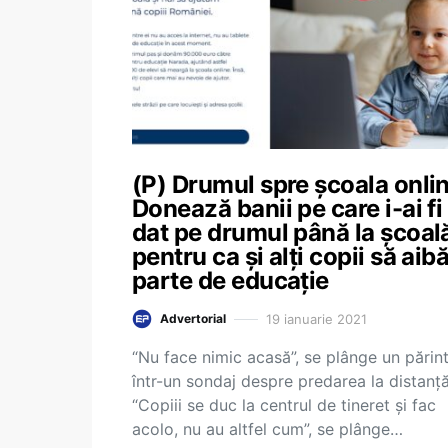
(P) Drumul spre școala onlin
Donează banii pe care i-ai fi
dat pe drumul până la școal
pentru ca și alți copii să aib
parte de educație
19 ianuarie 2021
Advertorial
“Nu face nimic acasă”, se plânge un părin
într-un sondaj despre predarea la distanță
“Copiii se duc la centrul de tineret și fac
acolo, nu au altfel cum”, se plânge…