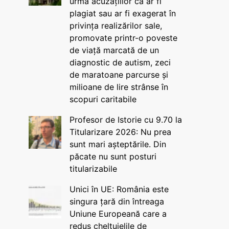
urma acuzațiilor că ar fi
plagiat sau ar fi exagerat în
privința realizărilor sale,
promovate printr-o poveste
de viață marcată de un
diagnostic de autism, zeci
de maratoane parcurse și
milioane de lire strânse în
scopuri caritabile
Profesor de Istorie cu 9.70 la
Titularizare 2026: Nu prea
sunt mari așteptările. Din
păcate nu sunt posturi
titularizabile
Unici în UE: România este
singura țară din întreaga
Uniune Europeană care a
redus cheltuielile de