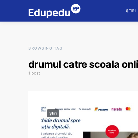
ȘTIRI
BROWSING TAG
drumul catre scoala onl
1 post
Știri