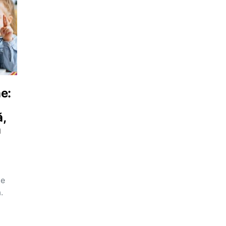
e:
ă,
ă
te
.