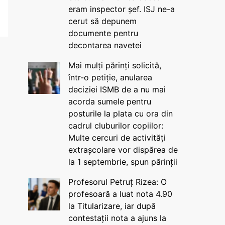
eram inspector șef. ISJ ne-a
cerut să depunem
documente pentru
decontarea navetei
Mai mulți părinți solicită,
într-o petiție, anularea
deciziei ISMB de a nu mai
acorda sumele pentru
posturile la plata cu ora din
cadrul cluburilor copiilor:
Multe cercuri de activități
extrașcolare vor dispărea de
la 1 septembrie, spun părinții
Profesorul Petruț Rizea: O
profesoară a luat nota 4.90
la Titularizare, iar după
contestații nota a ajuns la