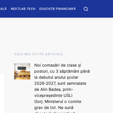
OALĂ
NEXTLAB.TECH
EDUCAȚIE FINANCIARĂ
CELE MAI CITITE ARTICOLE
Noi comasări de clase și
posturi, cu 3 săptămâni până
la debutul anului școlar
2026-2027, sunt semnalate
de Alin Badea, prim-
vicepreședinte USLI
Gorj: Ministerul o comite
grav de tot. Ne sună