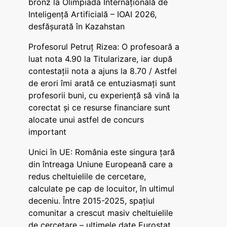
bronz la Olimpiada Internațională de
Inteligență Artificială – IOAI 2026,
desfășurată în Kazahstan
Profesorul Petruț Rizea: O profesoară a
luat nota 4.90 la Titularizare, iar după
contestații nota a ajuns la 8.70 / Astfel
de erori îmi arată ce entuziasmați sunt
profesorii buni, cu experiență să vină la
corectat și ce resurse financiare sunt
alocate unui astfel de concurs
important
Unici în UE: România este singura țară
din întreaga Uniune Europeană care a
redus cheltuielile de cercetare,
calculate pe cap de locuitor, în ultimul
deceniu. Între 2015-2025, spațiul
comunitar a crescut masiv cheltuielile
de cercetare – ultimele date Eurostat