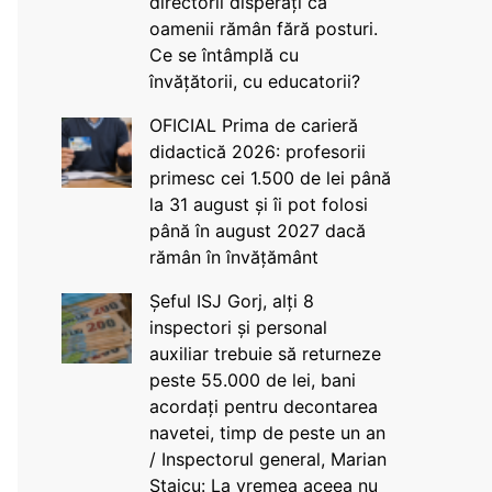
directorii disperați că
oamenii rămân fără posturi.
Ce se întâmplă cu
învățătorii, cu educatorii?
OFICIAL Prima de carieră
didactică 2026: profesorii
primesc cei 1.500 de lei până
la 31 august și îi pot folosi
până în august 2027 dacă
rămân în învățământ
Șeful ISJ Gorj, alți 8
inspectori și personal
auxiliar trebuie să returneze
peste 55.000 de lei, bani
acordați pentru decontarea
navetei, timp de peste un an
/ Inspectorul general, Marian
Staicu: La vremea aceea nu