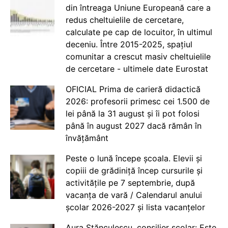
din întreaga Uniune Europeană care a
redus cheltuielile de cercetare,
calculate pe cap de locuitor, în ultimul
deceniu. Între 2015-2025, spațiul
comunitar a crescut masiv cheltuielile
de cercetare - ultimele date Eurostat
OFICIAL Prima de carieră didactică
2026: profesorii primesc cei 1.500 de
lei până la 31 august și îi pot folosi
până în august 2027 dacă rămân în
învățământ
Peste o lună începe școala. Elevii și
copiii de grădiniță încep cursurile și
activitățile pe 7 septembrie, după
vacanța de vară / Calendarul anului
școlar 2026-2027 și lista vacanțelor
Aura Stănculescu, consilier școlar: Este