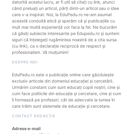
datorită acestui lucru, ar fi util să citați cu link, atunci
când preluați un articol, părți dintr-un articol sau o idee
care v-a inspirat. Noi, la EduPedu.ro ne-am asumat
această conduită etică și sperăm că și publicațiile cu
mult mai multă experiență vor face la fel. Ne bucurăm
că găsiți subiecte interesante pe Edupedu.ro și suntem
siguri că înțelegeți rugămintea noastră de a cita sursa
(cu link), ca o declarație reciprocă de respect și
profesionalism. Vă mulțumim!
DESPRE NOI
EduPedu.ro este o publicație online care găzduiește
exclusiv articole din domeniul educației și cercetării.
Urmărim constant cum sunt educați copiii noștri, cine și
cum face politicile din educație și cercetare, cine și cum
îi formează pe profesori, cât de adecvate la lumea în
care trăim sunt sistemele de educație și cercetare.
CONTACT REDACȚIE
Adrese e-mail