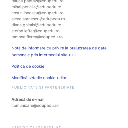
raluca.pantazi@edupedu.ro
mihai.peticila@edupedu.ro
costin.ionescu@edupedu.ro
alexa.stanescu@edupedu.ro
diana.ghimisi@edupedu.ro
stefan.lefter@edupedu.ro
ramona.florea@edupedu.ro
Notă de informare cu privire la prelucrarea de date
personale prin intermediul site-ului
Politica de cookie
Modifică setarile cookie-urilor
PUBLICITATE ȘI PARTENERIATE
Adresă de e-mail
comunicare@edupedu.ro
STATISTICI EDUPEDU.RO