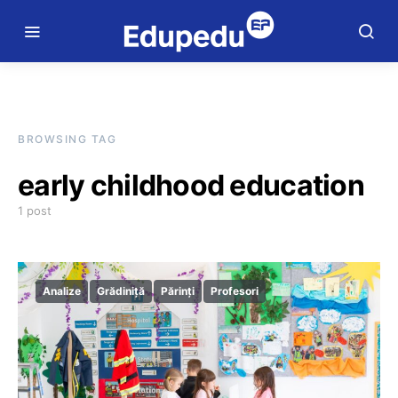
BROWSING TAG
early childhood education
1 post
Analize
Grădiniță
Părinți
Profesori