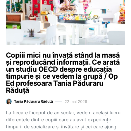
Copiii mici nu învață stând la masă
și reproducând informații. Ce arată
un studiu OECD despre educația
timpurie și ce vedem la grupă / Op
Ed profesoara Tania Păduraru
Răduță
22 mai 2026
Tania Păduraru Răduță
La fiecare început de an școlar, vedem același lucru:
diferențele dintre copiii care au avut experiențe
timpurii de socializare și învățare și cei care ajung