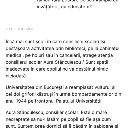
învățătorii, cu educatorii?
CELE MAI NOI
Încă mai sunt școli în care consilierii școlari își
desfășoară activitatea prin biblioteci, pe la cabinetul
medical, pe holuri sau în cancelarii, atrage atenția
consilierul școlar Aura Stănculescu / Sunt spații
inadecvate în care copilul nu va destăinui nimic
niciodată
Universitatea din București a reamplasat vulturul și
cei doi grifoni distruși în urma bombardamentelor din
anul 1944 pe frontonul Palatului Universității
Aura Stănculescu, consilier școlar: Este o mare
nedreptate să nu-i lăsăm pe copii să fie așa cum
sunt. Suntem prea dornici să îi băgăm în șabloane și