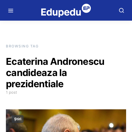
BROWSING TAG
Ecaterina Andronescu
candideaza la
prezidentiale
1 post
Știri