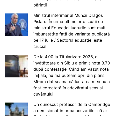
părinții
Ministrul interimar al Muncii Dragos
Pîslaru: În urma ultimelor discuții cu
ministrul Educației lucrurile sunt mult
îmbunătățite față de varianta publicată
pe 17 iulie / Sectorul educației este
crucial
De la 4.90 la Titularizare 2026, o
învățătoare din Sibiu a primit nota 8.70
după contestație: Când am văzut nota
inițială, nu mă puteam opri din plâns.
Mi-am dat seama că lucrarea mea nu a
fost corectată în adevăratul sens al
cuvântului
Un cunoscut profesor de la Cambridge
a demisionat în urma acuzațiilor că ar