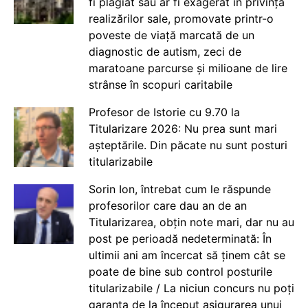
fi plagiat sau ar fi exagerat în privința
realizărilor sale, promovate printr-o
poveste de viață marcată de un
diagnostic de autism, zeci de
maratoane parcurse și milioane de lire
strânse în scopuri caritabile
Profesor de Istorie cu 9.70 la
Titularizare 2026: Nu prea sunt mari
așteptările. Din păcate nu sunt posturi
titularizabile
Sorin Ion, întrebat cum le răspunde
profesorilor care dau an de an
Titularizarea, obțin note mari, dar nu au
post pe perioadă nedeterminată: În
ultimii ani am încercat să ținem cât se
poate de bine sub control posturile
titularizabile / La niciun concurs nu poți
garanta de la început asigurarea unui