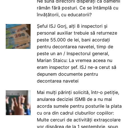
Ne sună directorii disperați că oamenii
rămân fără posturi. Ce se întâmplă cu
învățătorii, cu educatorii?
Șeful ISJ Gorj, alți 8 inspectori și
personal auxiliar trebuie să returneze
peste 55.000 de lei, bani acordați
pentru decontarea navetei, timp de
peste un an / Inspectorul general,
Marian Staicu: La vremea aceea nu
eram inspector șef. ISJ ne-a cerut să
depunem documente pentru
decontarea navetei
Mai mulți părinți solicită, într-o petiție,
anularea deciziei ISMB de a nu mai
acorda sumele pentru posturile la plata
cu ora din cadrul cluburilor copiilor:
Multe cercuri de activități extrașcolare
vor dispărea de la 1 septembrie, spun