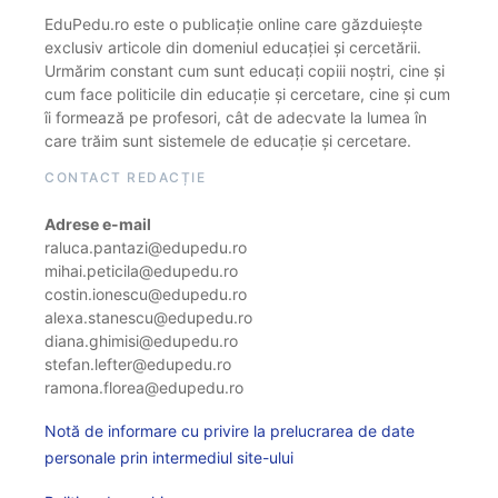
EduPedu.ro este o publicație online care găzduiește
exclusiv articole din domeniul educației și cercetării.
Urmărim constant cum sunt educați copiii noștri, cine și
cum face politicile din educație și cercetare, cine și cum
îi formează pe profesori, cât de adecvate la lumea în
care trăim sunt sistemele de educație și cercetare.
CONTACT REDACȚIE
Adrese e-mail
raluca.pantazi@edupedu.ro
mihai.peticila@edupedu.ro
costin.ionescu@edupedu.ro
alexa.stanescu@edupedu.ro
diana.ghimisi@edupedu.ro
stefan.lefter@edupedu.ro
ramona.florea@edupedu.ro
Notă de informare cu privire la prelucrarea de date
personale prin intermediul site-ului