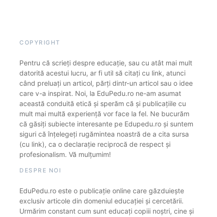
COPYRIGHT
Pentru că scrieți despre educație, sau cu atât mai mult
datorită acestui lucru, ar fi util să citați cu link, atunci
când preluați un articol, părți dintr-un articol sau o idee
care v-a inspirat. Noi, la EduPedu.ro ne-am asumat
această conduită etică și sperăm că și publicațiile cu
mult mai multă experiență vor face la fel. Ne bucurăm
că găsiți subiecte interesante pe Edupedu.ro și suntem
siguri că înțelegeți rugămintea noastră de a cita sursa
(cu link), ca o declarație reciprocă de respect și
profesionalism. Vă mulțumim!
DESPRE NOI
EduPedu.ro este o publicație online care găzduiește
exclusiv articole din domeniul educației și cercetării.
Urmărim constant cum sunt educați copiii noștri, cine și