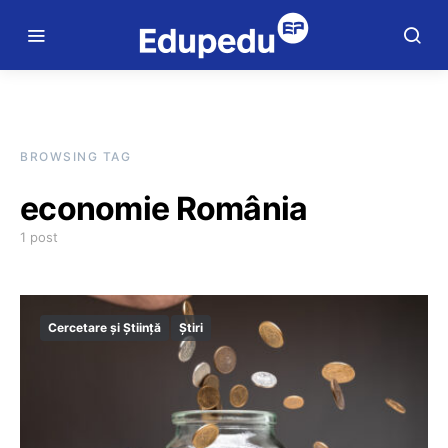
BROWSING TAG
economie România
1 post
Cercetare și Știință
Știri