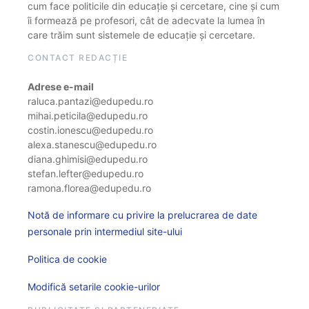
cum face politicile din educație și cercetare, cine și cum
îi formează pe profesori, cât de adecvate la lumea în
care trăim sunt sistemele de educație și cercetare.
CONTACT REDACȚIE
Adrese e-mail
raluca.pantazi@edupedu.ro
mihai.peticila@edupedu.ro
costin.ionescu@edupedu.ro
alexa.stanescu@edupedu.ro
diana.ghimisi@edupedu.ro
stefan.lefter@edupedu.ro
ramona.florea@edupedu.ro
Notă de informare cu privire la prelucrarea de date
personale prin intermediul site-ului
Politica de cookie
Modifică setarile cookie-urilor