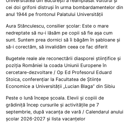
Universitatea din București a reamplasat vulturul și
cei doi grifoni distruși în urma bombardamentelor din
anul 1944 pe frontonul Palatului Universității
Aura Stănculescu, consilier școlar: Este o mare
nedreptate să nu-i lăsăm pe copii să fie așa cum
sunt. Suntem prea dornici să îi băgăm în șabloane și
să-i corectăm, să invalidăm ceea ce fac diferit
Bugetele reale ale reconectării diasporei științifice și
poziția României la coada Uniunii Europene în
cercetare-dezvoltare / Op Ed Profesorul Eduard
Stoica, conferențiar la Facultatea de Științe
Economice a Universității „Lucian Blaga” din Sibiu
Peste o lună începe școala. Elevii și copiii de
grădiniță încep cursurile și activitățile pe 7
septembrie, după vacanța de vară / Calendarul anului
școlar 2026-2027 și lista vacanțelor