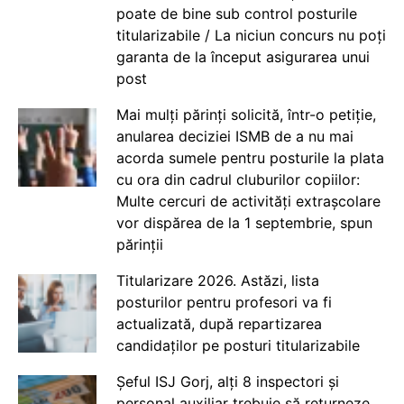
poate de bine sub control posturile
titularizabile / La niciun concurs nu poți
garanta de la început asigurarea unui
post
Mai mulți părinți solicită, într-o petiție,
anularea deciziei ISMB de a nu mai
acorda sumele pentru posturile la plata
cu ora din cadrul cluburilor copiilor:
Multe cercuri de activități extrașcolare
vor dispărea de la 1 septembrie, spun
părinții
Titularizare 2026. Astăzi, lista
posturilor pentru profesori va fi
actualizată, după repartizarea
candidaților pe posturi titularizabile
Șeful ISJ Gorj, alți 8 inspectori și
personal auxiliar trebuie să returneze