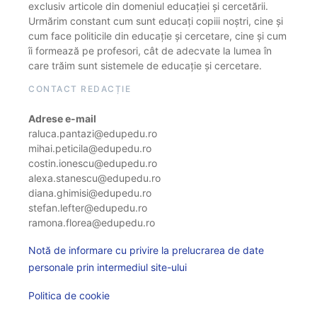
exclusiv articole din domeniul educației și cercetării.
Urmărim constant cum sunt educați copiii noștri, cine și
cum face politicile din educație și cercetare, cine și cum
îi formează pe profesori, cât de adecvate la lumea în
care trăim sunt sistemele de educație și cercetare.
CONTACT REDACȚIE
Adrese e-mail
raluca.pantazi@edupedu.ro
mihai.peticila@edupedu.ro
costin.ionescu@edupedu.ro
alexa.stanescu@edupedu.ro
diana.ghimisi@edupedu.ro
stefan.lefter@edupedu.ro
ramona.florea@edupedu.ro
Notă de informare cu privire la prelucrarea de date
personale prin intermediul site-ului
Politica de cookie