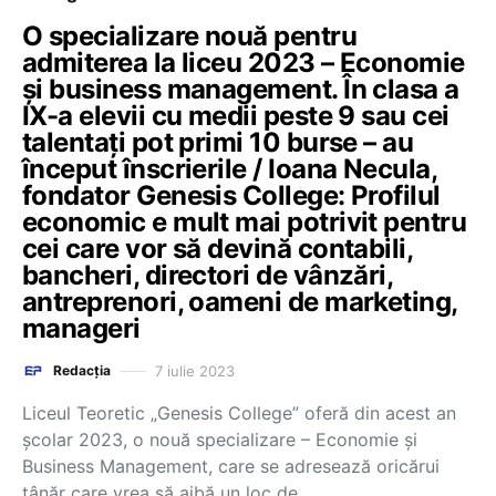
O specializare nouă pentru
admiterea la liceu 2023 – Economie
și business management. În clasa a
IX-a elevii cu medii peste 9 sau cei
talentați pot primi 10 burse – au
început înscrierile / Ioana Necula,
fondator Genesis College: Profilul
economic e mult mai potrivit pentru
cei care vor să devină contabili,
bancheri, directori de vânzări,
antreprenori, oameni de marketing,
manageri
7 iulie 2023
Redacția
Liceul Teoretic „Genesis College” oferă din acest an
școlar 2023, o nouă specializare – Economie și
Business Management, care se adresează oricărui
tânăr care vrea să aibă un loc de…