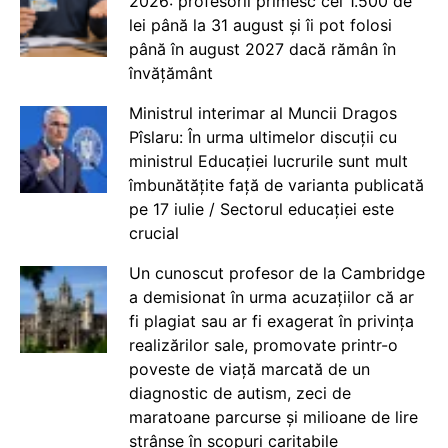
2026: profesorii primesc cei 1.500 de
lei până la 31 august și îi pot folosi
până în august 2027 dacă rămân în
învățământ
Ministrul interimar al Muncii Dragos
Pîslaru: În urma ultimelor discuții cu
ministrul Educației lucrurile sunt mult
îmbunătățite față de varianta publicată
pe 17 iulie / Sectorul educației este
crucial
Un cunoscut profesor de la Cambridge
a demisionat în urma acuzațiilor că ar
fi plagiat sau ar fi exagerat în privința
realizărilor sale, promovate printr-o
poveste de viață marcată de un
diagnostic de autism, zeci de
maratoane parcurse și milioane de lire
strânse în scopuri caritabile