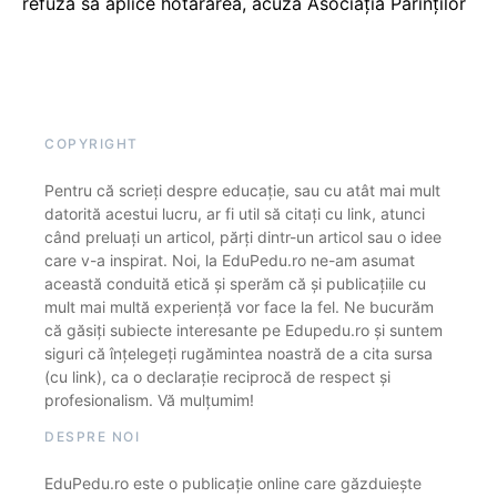
refuză să aplice hotărârea, acuză Asociația Părinților
COPYRIGHT
Pentru că scrieți despre educație, sau cu atât mai mult
datorită acestui lucru, ar fi util să citați cu link, atunci
când preluați un articol, părți dintr-un articol sau o idee
care v-a inspirat. Noi, la EduPedu.ro ne-am asumat
această conduită etică și sperăm că și publicațiile cu
mult mai multă experiență vor face la fel. Ne bucurăm
că găsiți subiecte interesante pe Edupedu.ro și suntem
siguri că înțelegeți rugămintea noastră de a cita sursa
(cu link), ca o declarație reciprocă de respect și
profesionalism. Vă mulțumim!
DESPRE NOI
EduPedu.ro este o publicație online care găzduiește