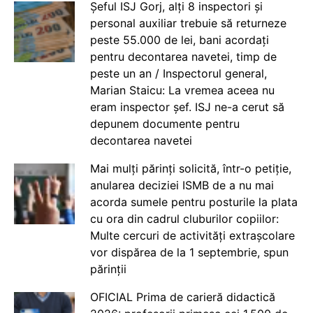
Șeful ISJ Gorj, alți 8 inspectori și
personal auxiliar trebuie să returneze
peste 55.000 de lei, bani acordați
pentru decontarea navetei, timp de
peste un an / Inspectorul general,
Marian Staicu: La vremea aceea nu
eram inspector șef. ISJ ne-a cerut să
depunem documente pentru
decontarea navetei
Mai mulți părinți solicită, într-o petiție,
anularea deciziei ISMB de a nu mai
acorda sumele pentru posturile la plata
cu ora din cadrul cluburilor copiilor:
Multe cercuri de activități extrașcolare
vor dispărea de la 1 septembrie, spun
părinții
OFICIAL Prima de carieră didactică