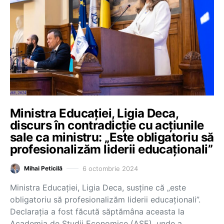
Ministra Educației, Ligia Deca,
discurs în contradicție cu acțiunile
sale ca ministru: „Este obligatoriu să
profesionalizăm liderii educaționali”
6 octombrie 2024
Mihai Peticilă
Ministra Educației, Ligia Deca, susține că „este
obligatoriu să profesionalizăm liderii educaționali”.
Declarația a fost făcută săptămâna aceasta la
Academia de Studii Economice (ASE), unde a