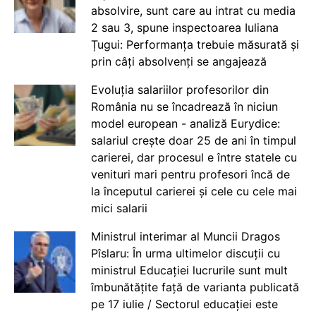
absolvire, sunt care au intrat cu media
2 sau 3, spune inspectoarea Iuliana
Țugui: Performanța trebuie măsurată și
prin câți absolvenți se angajează
Evoluția salariilor profesorilor din
România nu se încadrează în niciun
model european - analiză Eurydice:
salariul crește doar 25 de ani în timpul
carierei, dar procesul e între statele cu
venituri mari pentru profesori încă de
la începutul carierei și cele cu cele mai
mici salarii
Ministrul interimar al Muncii Dragos
Pîslaru: În urma ultimelor discuții cu
ministrul Educației lucrurile sunt mult
îmbunătățite față de varianta publicată
pe 17 iulie / Sectorul educației este