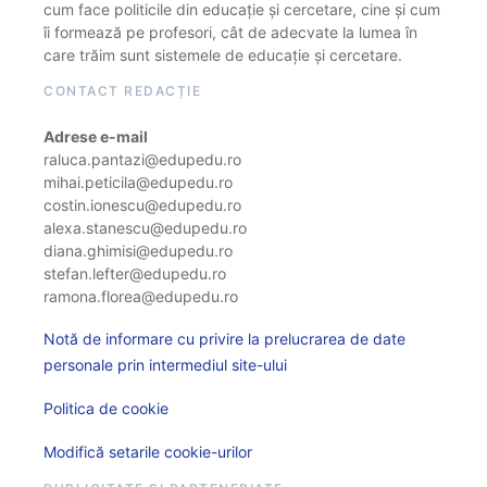
cum face politicile din educație și cercetare, cine și cum
îi formează pe profesori, cât de adecvate la lumea în
care trăim sunt sistemele de educație și cercetare.
CONTACT REDACȚIE
Adrese e-mail
raluca.pantazi@edupedu.ro
mihai.peticila@edupedu.ro
costin.ionescu@edupedu.ro
alexa.stanescu@edupedu.ro
diana.ghimisi@edupedu.ro
stefan.lefter@edupedu.ro
ramona.florea@edupedu.ro
Notă de informare cu privire la prelucrarea de date
personale prin intermediul site-ului
Politica de cookie
Modifică setarile cookie-urilor