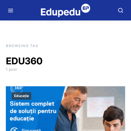
BROWSING TAG
EDU360
1 post
Educație