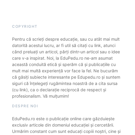
COPYRIGHT
Pentru că scrieți despre educație, sau cu atât mai mult
datorită acestui lucru, ar fi util să citați cu link, atunci
când preluați un articol, părți dintr-un articol sau o idee
care v-a inspirat. Noi, la EduPedu.ro ne-am asumat
această conduită etică și sperăm că și publicațiile cu
mult mai multă experiență vor face la fel. Ne bucurăm
că găsiți subiecte interesante pe Edupedu.ro și suntem
siguri că înțelegeți rugămintea noastră de a cita sursa
(cu link), ca o declarație reciprocă de respect și
profesionalism. Vă mulțumim!
DESPRE NOI
EduPedu.ro este o publicație online care găzduiește
exclusiv articole din domeniul educației și cercetării.
Urmărim constant cum sunt educați copiii noștri, cine și