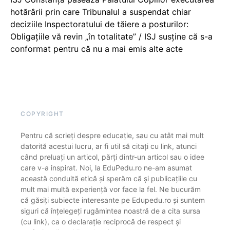
hotărârii prin care Tribunalul a suspendat chiar
deciziile Inspectoratului de tăiere a posturilor:
Obligațiile vă revin „în totalitate” / ISJ susține că s-a
conformat pentru că nu a mai emis alte acte
COPYRIGHT
Pentru că scrieți despre educație, sau cu atât mai mult
datorită acestui lucru, ar fi util să citați cu link, atunci
când preluați un articol, părți dintr-un articol sau o idee
care v-a inspirat. Noi, la EduPedu.ro ne-am asumat
această conduită etică și sperăm că și publicațiile cu
mult mai multă experiență vor face la fel. Ne bucurăm
că găsiți subiecte interesante pe Edupedu.ro și suntem
siguri că înțelegeți rugămintea noastră de a cita sursa
(cu link), ca o declarație reciprocă de respect și