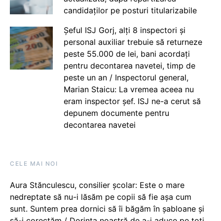
candidaților pe posturi titularizabile
Șeful ISJ Gorj, alți 8 inspectori și
personal auxiliar trebuie să returneze
peste 55.000 de lei, bani acordați
pentru decontarea navetei, timp de
peste un an / Inspectorul general,
Marian Staicu: La vremea aceea nu
eram inspector șef. ISJ ne-a cerut să
depunem documente pentru
decontarea navetei
CELE MAI NOI
Aura Stănculescu, consilier școlar: Este o mare
nedreptate să nu-i lăsăm pe copii să fie așa cum
sunt. Suntem prea dornici să îi băgăm în șabloane și
să-i corectăm / Dorința noastră de a-i aduce pe toți