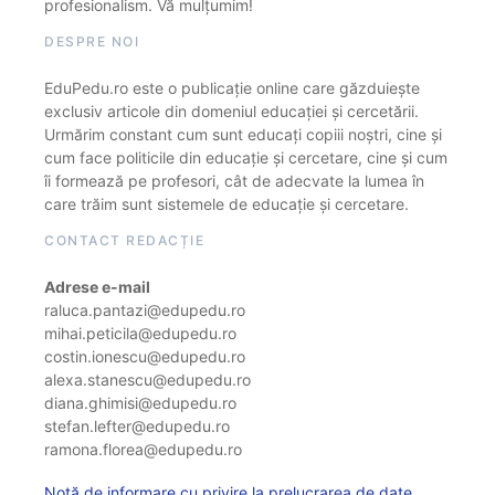
profesionalism. Vă mulțumim!
DESPRE NOI
EduPedu.ro este o publicație online care găzduiește
exclusiv articole din domeniul educației și cercetării.
Urmărim constant cum sunt educați copiii noștri, cine și
cum face politicile din educație și cercetare, cine și cum
îi formează pe profesori, cât de adecvate la lumea în
care trăim sunt sistemele de educație și cercetare.
CONTACT REDACȚIE
Adrese e-mail
raluca.pantazi@edupedu.ro
mihai.peticila@edupedu.ro
costin.ionescu@edupedu.ro
alexa.stanescu@edupedu.ro
diana.ghimisi@edupedu.ro
stefan.lefter@edupedu.ro
ramona.florea@edupedu.ro
Notă de informare cu privire la prelucrarea de date