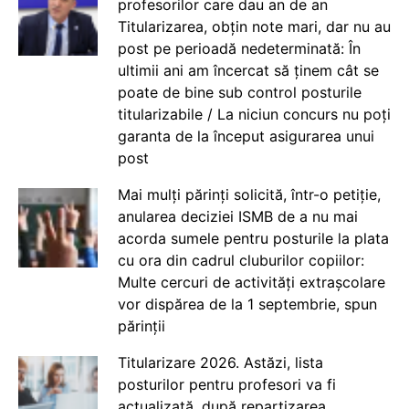
profesorilor care dau an de an
Titularizarea, obțin note mari, dar nu au
post pe perioadă nedeterminată: În
ultimii ani am încercat să ținem cât se
poate de bine sub control posturile
titularizabile / La niciun concurs nu poți
garanta de la început asigurarea unui
post
Mai mulți părinți solicită, într-o petiție,
anularea deciziei ISMB de a nu mai
acorda sumele pentru posturile la plata
cu ora din cadrul cluburilor copiilor:
Multe cercuri de activități extrașcolare
vor dispărea de la 1 septembrie, spun
părinții
Titularizare 2026. Astăzi, lista
posturilor pentru profesori va fi
actualizată, după repartizarea