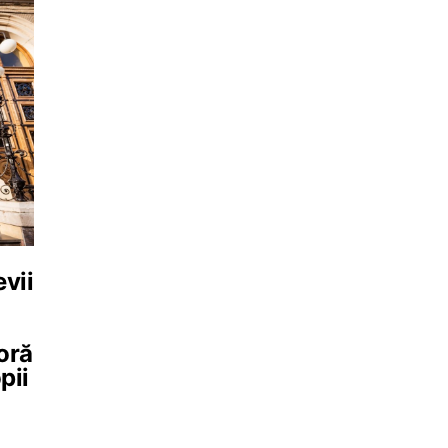
evii
noră
pii