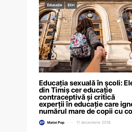
Educație
Știri
Educația sexuală în școli: El
din Timiș cer educație
contraceptivă și critică
experții în educație care ig
numărul mare de copii cu co
11 decembrie 2018
Matei Pop