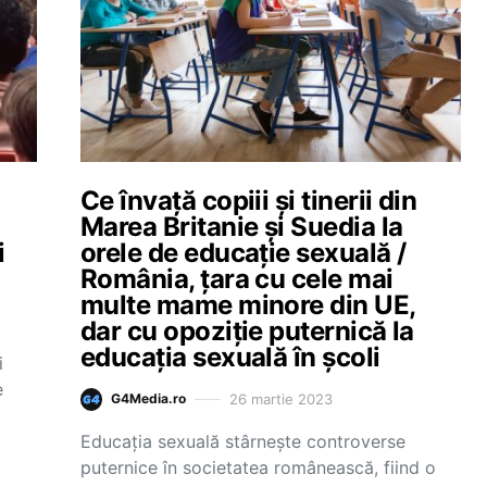
Ce învață copiii și tinerii din
Marea Britanie și Suedia la
i
orele de educație sexuală /
România, țara cu cele mai
multe mame minore din UE,
dar cu opoziție puternică la
educația sexuală în școli
i
e
26 martie 2023
G4Media.ro
Educația sexuală stârnește controverse
puternice în societatea românească, fiind o