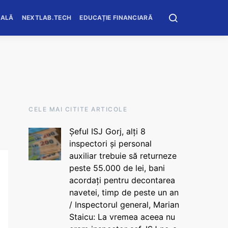
OALĂ
NEXTLAB.TECH
EDUCAȚIE FINANCIARĂ
CELE MAI CITITE ARTICOLE
Șeful ISJ Gorj, alți 8
inspectori și personal
auxiliar trebuie să returneze
peste 55.000 de lei, bani
acordați pentru decontarea
navetei, timp de peste un an
/ Inspectorul general, Marian
Staicu: La vremea aceea nu