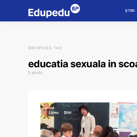
ȘTIRI
BROWSING TAG
educatia sexuala in sco
5 posts
Liceu
Știri