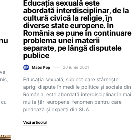
Educația sexuală este
abordată interdisciplinar, de la
cultură civică la religie, în
diverse state europene. În
România se pune în continuare
 nu
problema unei materii
separate, pe lângă disputele
publice
20 iunie 2021
Matei Pop
iva
nis,
Educația sexuală, subiect care stârnește
aprigi dispute în mediile politice și sociale din
România, este abordată interdisciplinar în mai
 cu
multe țări europene, fenomen pentru care
pledează și experți din SUA.…
Vezi articolul