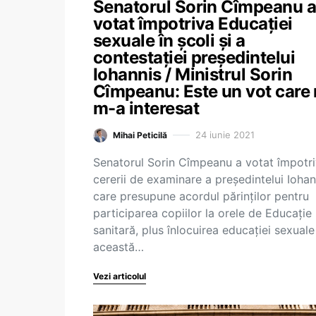
Senatorul Sorin Cîmpeanu a
votat împotriva Educației
sexuale în școli și a
contestației președintelui
Iohannis / Ministrul Sorin
Cîmpeanu: Este un vot care
m-a interesat
24 iunie 2021
Mihai Peticilă
Senatorul Sorin Cîmpeanu a votat împotr
cererii de examinare a președintelui Iohan
care presupune acordul părinților pentru
participarea copiilor la orele de Educație
sanitară, plus înlocuirea educației sexuale
această…
Vezi articolul