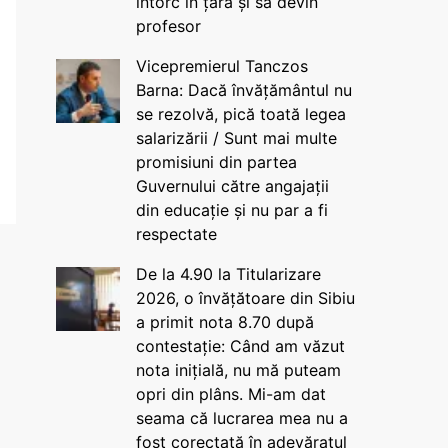
întorc în țară și să devin
profesor
Vicepremierul Tanczos
Barna: Dacă învățământul nu
se rezolvă, pică toată legea
salarizării / Sunt mai multe
promisiuni din partea
Guvernului către angajații
din educație și nu par a fi
respectate
De la 4.90 la Titularizare
2026, o învățătoare din Sibiu
a primit nota 8.70 după
contestație: Când am văzut
nota inițială, nu mă puteam
opri din plâns. Mi-am dat
seama că lucrarea mea nu a
fost corectată în adevăratul