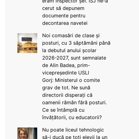
eram inspector șef. ISJ ne-a
cerut să depunem
documente pentru
decontarea navetei
Noi comasări de clase și
posturi, cu 3 săptămâni până
la debutul anului școlar
2026-2027, sunt semnalate
de Alin Badea, prim-
vicepreședinte USLI
Gorj: Ministerul o comite
grav de tot. Ne sună
directorii disperați că
oamenii rămân fără posturi.
Ce se întâmplă cu
învățătorii, cu educatorii?
Nu poate liceul tehnologic
să-i ducă pe toți elevii la un