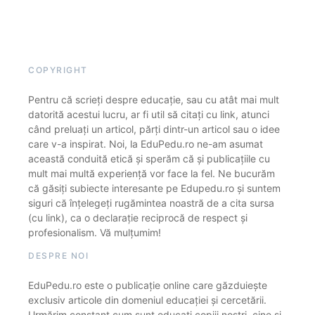
COPYRIGHT
Pentru că scrieți despre educație, sau cu atât mai mult
datorită acestui lucru, ar fi util să citați cu link, atunci
când preluați un articol, părți dintr-un articol sau o idee
care v-a inspirat. Noi, la EduPedu.ro ne-am asumat
această conduită etică și sperăm că și publicațiile cu
mult mai multă experiență vor face la fel. Ne bucurăm
că găsiți subiecte interesante pe Edupedu.ro și suntem
siguri că înțelegeți rugămintea noastră de a cita sursa
(cu link), ca o declarație reciprocă de respect și
profesionalism. Vă mulțumim!
DESPRE NOI
EduPedu.ro este o publicație online care găzduiește
exclusiv articole din domeniul educației și cercetării.
Urmărim constant cum sunt educați copiii noștri, cine și