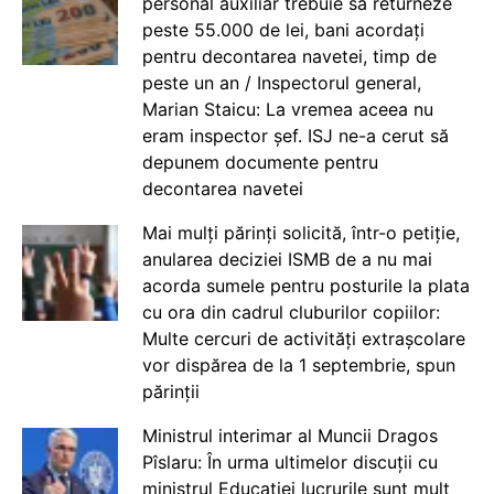
personal auxiliar trebuie să returneze
peste 55.000 de lei, bani acordați
pentru decontarea navetei, timp de
peste un an / Inspectorul general,
Marian Staicu: La vremea aceea nu
eram inspector șef. ISJ ne-a cerut să
depunem documente pentru
decontarea navetei
Mai mulți părinți solicită, într-o petiție,
anularea deciziei ISMB de a nu mai
acorda sumele pentru posturile la plata
cu ora din cadrul cluburilor copiilor:
Multe cercuri de activități extrașcolare
vor dispărea de la 1 septembrie, spun
părinții
Ministrul interimar al Muncii Dragos
Pîslaru: În urma ultimelor discuții cu
ministrul Educației lucrurile sunt mult