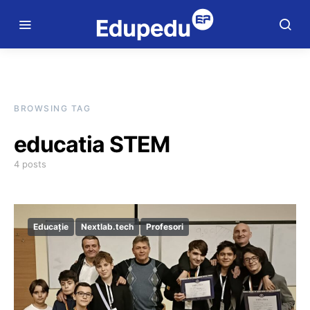
BROWSING TAG
educatia STEM
4 posts
Educație
Nextlab.tech
Profesori