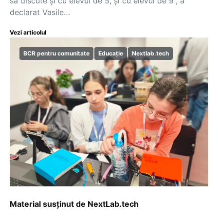
să discute și cu elevul de 5, și cu elevul de 9”, a
declarat Vasile…
Vezi articolul
BCR pentru comunitate
Educație
Nextlab.tech
Material susținut de NextLab.tech