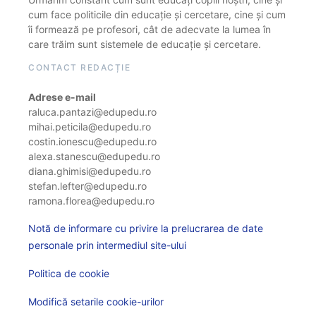
cum face politicile din educație și cercetare, cine și cum
îi formează pe profesori, cât de adecvate la lumea în
care trăim sunt sistemele de educație și cercetare.
CONTACT REDACȚIE
Adrese e-mail
raluca.pantazi@edupedu.ro
mihai.peticila@edupedu.ro
costin.ionescu@edupedu.ro
alexa.stanescu@edupedu.ro
diana.ghimisi@edupedu.ro
stefan.lefter@edupedu.ro
ramona.florea@edupedu.ro
Notă de informare cu privire la prelucrarea de date
personale prin intermediul site-ului
Politica de cookie
Modifică setarile cookie-urilor