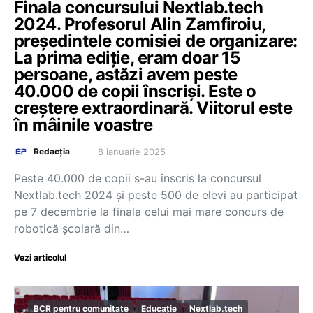
Finala concursului Nextlab.tech
2024. Profesorul Alin Zamfiroiu,
președintele comisiei de organizare:
La prima ediție, eram doar 15
persoane, astăzi avem peste
40.000 de copii înscriși. Este o
creștere extraordinară. Viitorul este
în mâinile voastre
8 ianuarie 2025
Redacția
Peste 40.000 de copii s-au înscris la concursul
Nextlab.tech 2024 și peste 500 de elevi au participat
pe 7 decembrie la finala celui mai mare concurs de
robotică școlară din…
Vezi articolul
BCR pentru comunitate
Educație
Nextlab.tech