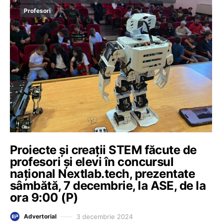
Profesori
Proiecte și creații STEM făcute de
profesori și elevi în concursul
național Nextlab.tech, prezentate
sâmbătă, 7 decembrie, la ASE, de la
ora 9:00 (P)
3 decembrie 2024
Advertorial