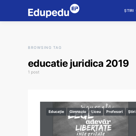
ȘTIRI
BROWSING TAG
educatie juridica 2019
1 post
Educație
Gimnaziu
Liceu
Profesori
Știri