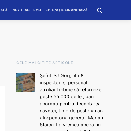
OALĂ
NEXTLAB.TECH
EDUCAȚIE FINANCIARĂ
CELE MAI CITITE ARTICOLE
Șeful ISJ Gorj, alți 8
inspectori și personal
auxiliar trebuie să returneze
peste 55.000 de lei, bani
acordați pentru decontarea
navetei, timp de peste un an
/ Inspectorul general, Marian
Staicu: La vremea aceea nu