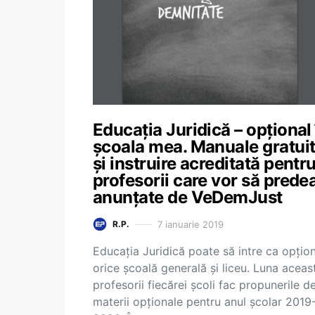
Educația Juridică – opțional 
școala mea. Manuale gratui
și instruire acreditată pentr
profesorii care vor să predea
anunțate de VeDemJust
7 ianuarie 2019
R.P.
Educația Juridică poate să intre ca opțion
orice școală generală și liceu. Luna aceas
profesorii fiecărei școli fac propunerile d
materii opționale pentru anul școlar 2019