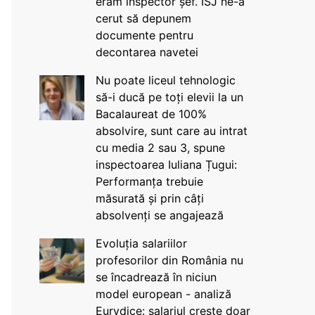
eram inspector șef. ISJ ne-a
cerut să depunem
documente pentru
decontarea navetei
Nu poate liceul tehnologic
să-i ducă pe toți elevii la un
Bacalaureat de 100%
absolvire, sunt care au intrat
cu media 2 sau 3, spune
inspectoarea Iuliana Țugui:
Performanța trebuie
măsurată și prin câți
absolvenți se angajează
Evoluția salariilor
profesorilor din România nu
se încadrează în niciun
model european - analiză
Eurydice: salariul crește doar