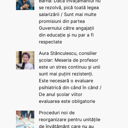
Barna: Dacă învățământul nu
se rezolvă, pică toată legea
salarizării / Sunt mai multe
promisiuni din partea
Guvernului către angajații
din educație și nu par a fi
respectate
Aura Stănculescu, consilier
școlar: Meseria de profesor
este un stres continuu și unii
sunt mai puțini rezistenți.
Este necesară o evaluare
psihiatrică din când în când /
De anul școlar viitor
evaluarea este obligatorie
Proceduri noi de
reorganizare pentru unitățile
de învățământ care nu au