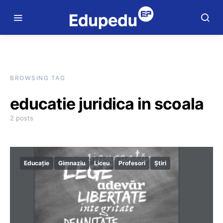
BROWSING TAG
educatie juridica in scoala
2 posts
Educație
Gimnaziu
Liceu
Profesori
Știri