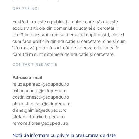
DESPRE NOI
EduPedu.ro este o publicație online care găzduiește
exclusiv articole din domeniul educației și cercetării.
Urmărim constant cum sunt educați copiii noștri, cine și
cum face politicile din educație și cercetare, cine și cum
îi formează pe profesori, cât de adecvate la lumea în
care trăim sunt sistemele de educație și cercetare.
CONTACT REDACȚIE
Adrese e-mail
raluca.pantazi@edupedu.ro
mihai.peticila@edupedu.ro
costin.ionescu@edupedu.ro
alexa.stanescu@edupedu.ro
diana.ghimisi@edupedu.ro
stefan.lefter@edupedu.ro
ramona.florea@edupedu.ro
Notă de informare cu privire la prelucrarea de date