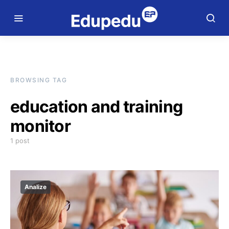
BROWSING TAG
education and training
monitor
1 post
Analize