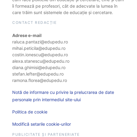
îi formează pe profesori, cât de adecvate la lumea în
care trăim sunt sistemele de educație și cercetare.
CONTACT REDACȚIE
Adrese e-mail
raluca.pantazi@edupedu.ro
mihai.peticila@edupedu.ro
costin.ionescu@edupedu.ro
alexa.stanescu@edupedu.ro
diana.ghimisi@edupedu.ro
stefan.lefter@edupedu.ro
ramona.florea@edupedu.ro
Notă de informare cu privire la prelucrarea de date
personale prin intermediul site-ului
Politica de cookie
Modifică setarile cookie-urilor
PUBLICITATE ȘI PARTENERIATE