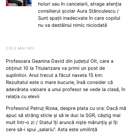
holuri sau în cancelarii, atrage atenția
consilierul școlar Aura Stănculescu /
Sunt spații inadecvate în care copilul
nu va destăinui nimic niciodată
CELE MAI NOI
Profesoara Geanina David din județul Olt, care a
obținut 10 la Titularizare va primi un post de
suplinitor. Anul trecut a făcut naveta 15 km:
Rezultatul este o mare bucurie, însă consider că
adevărata valoare a unui profesor se vede la clasă, în
relația cu elevii
Profesorul Petruț Rizea, despre plata cu ora: Dacă mă
apuc să strâng sticle și să le duc la SGR, câștig mai
mult într-o zi / Statul îți aruncă niște mărunțiș și îți
cere să-i spui „salariu”. Asta este umilință