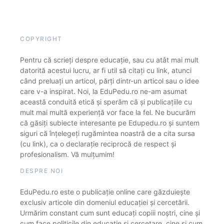
COPYRIGHT
Pentru că scrieți despre educație, sau cu atât mai mult
datorită acestui lucru, ar fi util să citați cu link, atunci
când preluați un articol, părți dintr-un articol sau o idee
care v-a inspirat. Noi, la EduPedu.ro ne-am asumat
această conduită etică și sperăm că și publicațiile cu
mult mai multă experiență vor face la fel. Ne bucurăm
că găsiți subiecte interesante pe Edupedu.ro și suntem
siguri că înțelegeți rugămintea noastră de a cita sursa
(cu link), ca o declarație reciprocă de respect și
profesionalism. Vă mulțumim!
DESPRE NOI
EduPedu.ro este o publicație online care găzduiește
exclusiv articole din domeniul educației și cercetării.
Urmărim constant cum sunt educați copiii noștri, cine și
cum face politicile din educație și cercetare, cine și cum