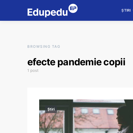
ȘTIRI
BROWSING TAG
efecte pandemie copii
1 post
Știri