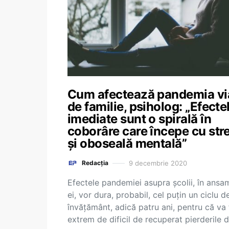
Cum afectează pandemia vi
de familie, psiholog: „Efecte
imediate sunt o spirală în
coborâre care începe cu str
și oboseală mentală”
9 decembrie 2020
Redacția
Efectele pandemiei asupra școlii, în ansa
ei, vor dura, probabil, cel puțin un ciclu d
învățământ, adică patru ani, pentru că va 
extrem de dificil de recuperat pierderile 