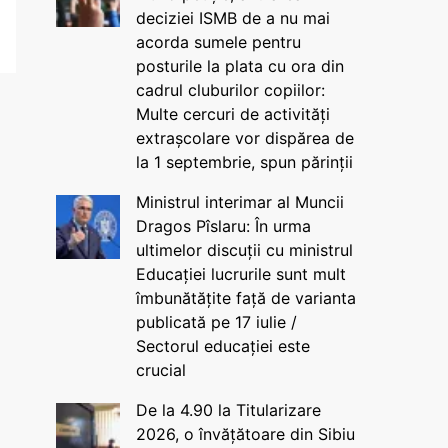
deciziei ISMB de a nu mai
acorda sumele pentru
posturile la plata cu ora din
cadrul cluburilor copiilor:
Multe cercuri de activități
extrașcolare vor dispărea de
la 1 septembrie, spun părinții
Ministrul interimar al Muncii
Dragos Pîslaru: În urma
ultimelor discuții cu ministrul
Educației lucrurile sunt mult
îmbunătățite față de varianta
publicată pe 17 iulie /
Sectorul educației este
crucial
De la 4.90 la Titularizare
2026, o învățătoare din Sibiu