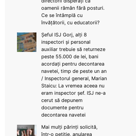
directorii disperați că
oamenii rămân fără posturi.
Ce se întâmplă cu
învățătorii, cu educatorii?
Șeful ISJ Gorj, alți 8
inspectori și personal
auxiliar trebuie să returneze
peste 55.000 de lei, bani
acordați pentru decontarea
navetei, timp de peste un an
/ Inspectorul general, Marian
Staicu: La vremea aceea nu
eram inspector șef. ISJ ne-a
cerut să depunem
documente pentru
decontarea navetei
Mai mulți părinți solicită,
într-o petiție, anularea