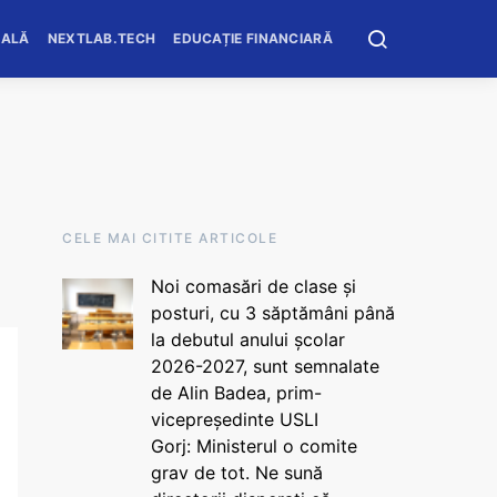
OALĂ
NEXTLAB.TECH
EDUCAȚIE FINANCIARĂ
CELE MAI CITITE ARTICOLE
Noi comasări de clase și
posturi, cu 3 săptămâni până
la debutul anului școlar
2026-2027, sunt semnalate
de Alin Badea, prim-
vicepreședinte USLI
Gorj: Ministerul o comite
grav de tot. Ne sună