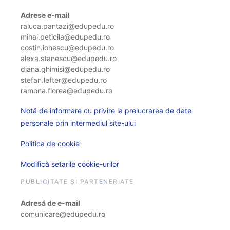
Adrese e-mail
raluca.pantazi@edupedu.ro
mihai.peticila@edupedu.ro
costin.ionescu@edupedu.ro
alexa.stanescu@edupedu.ro
diana.ghimisi@edupedu.ro
stefan.lefter@edupedu.ro
ramona.florea@edupedu.ro
Notă de informare cu privire la prelucrarea de date
personale prin intermediul site-ului
Politica de cookie
Modifică setarile cookie-urilor
PUBLICITATE ȘI PARTENERIATE
Adresă de e-mail
comunicare@edupedu.ro