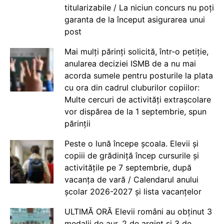
titularizabile / La niciun concurs nu poți
garanta de la început asigurarea unui
post
Mai mulți părinți solicită, într-o petiție,
anularea deciziei ISMB de a nu mai
acorda sumele pentru posturile la plata
cu ora din cadrul cluburilor copiilor:
Multe cercuri de activități extrașcolare
vor dispărea de la 1 septembrie, spun
părinții
Peste o lună începe școala. Elevii și
copiii de grădiniță încep cursurile și
activitățile pe 7 septembrie, după
vacanța de vară / Calendarul anului
școlar 2026-2027 și lista vacanțelor
ULTIMĂ ORĂ Elevii români au obținut 3
medalii de aur, 2 de argint și 3 de