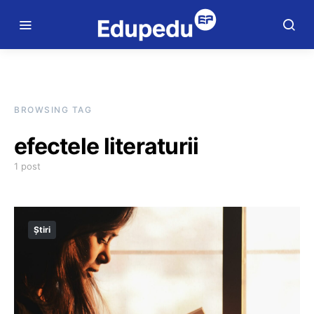
BROWSING TAG
efectele literaturii
1 post
Știri