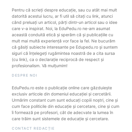
Pentru că scrieți despre educație, sau cu atât mai mult
datorită acestui lucru, ar fi util să citați cu link, atunci
când preluați un articol, părți dintr-un articol sau o idee
care v-a inspirat. Noi, la EduPedu.ro ne-am asumat
această conduită etică și sperăm că și publicațiile cu
mult mai multă experiență vor face la fel. Ne bucurăm
că găsiți subiecte interesante pe Edupedu.ro și suntem
siguri că înțelegeți rugămintea noastră de a cita sursa
(cu link), ca o declarație reciprocă de respect și
profesionalism. Vă mulțumim!
DESPRE NOI
EduPedu.ro este o publicație online care găzduiește
exclusiv articole din domeniul educației și cercetării.
Urmărim constant cum sunt educați copiii noștri, cine și
cum face politicile din educație și cercetare, cine și cum
îi formează pe profesori, cât de adecvate la lumea în
care trăim sunt sistemele de educație și cercetare.
CONTACT REDACȚIE