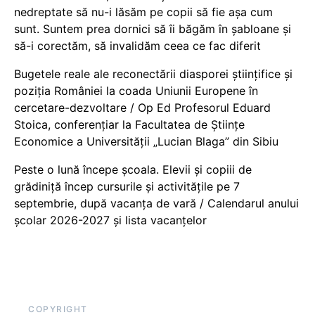
nedreptate să nu-i lăsăm pe copii să fie așa cum
sunt. Suntem prea dornici să îi băgăm în șabloane și
să-i corectăm, să invalidăm ceea ce fac diferit
Bugetele reale ale reconectării diasporei științifice și
poziția României la coada Uniunii Europene în
cercetare-dezvoltare / Op Ed Profesorul Eduard
Stoica, conferențiar la Facultatea de Științe
Economice a Universității „Lucian Blaga” din Sibiu
Peste o lună începe școala. Elevii și copiii de
grădiniță încep cursurile și activitățile pe 7
septembrie, după vacanța de vară / Calendarul anului
școlar 2026-2027 și lista vacanțelor
COPYRIGHT