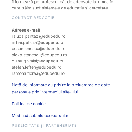
îi formează pe profesori, cât de adecvate la lumea în
care trăim sunt sistemele de educație și cercetare.
CONTACT REDACȚIE
Adrese e-mail
raluca.pantazi@edupedu.ro
mihai.peticila@edupedu.ro
costin.ionescu@edupedu.ro
alexa.stanescu@edupedu.ro
diana.ghimisi@edupedu.ro
stefan.lefter@edupedu.ro
ramona.florea@edupedu.ro
Notă de informare cu privire la prelucrarea de date
personale prin intermediul site-ului
Politica de cookie
Modifică setarile cookie-urilor
PUBLICITATE ȘI PARTENERIATE