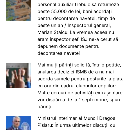
personal auxiliar trebuie să returneze
peste 55.000 de lei, bani acordați
pentru decontarea navetei, timp de
peste un an / Inspectorul general,
Marian Staicu: La vremea aceea nu
eram inspector șef. ISJ ne-a cerut să
depunem documente pentru
decontarea navetei
Mai mulți părinți solicită, într-o petiție,
anularea deciziei ISMB de a nu mai
acorda sumele pentru posturile la plata
cu ora din cadrul cluburilor copiilor:
Multe cercuri de activități extrașcolare
vor dispărea de la 1 septembrie, spun
părinții
Ministrul interimar al Muncii Dragos
Pîslaru: În urma ultimelor discuții cu