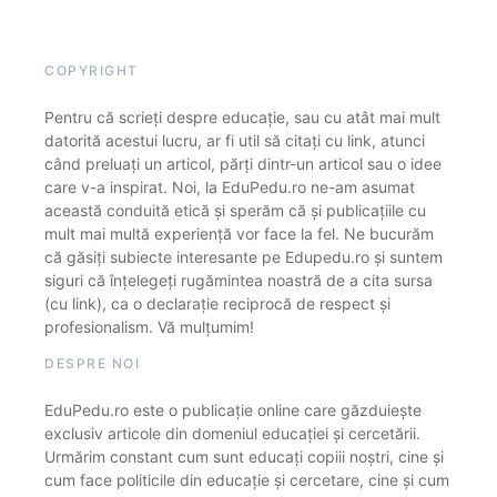
COPYRIGHT
Pentru că scrieți despre educație, sau cu atât mai mult
datorită acestui lucru, ar fi util să citați cu link, atunci
când preluați un articol, părți dintr-un articol sau o idee
care v-a inspirat. Noi, la EduPedu.ro ne-am asumat
această conduită etică și sperăm că și publicațiile cu
mult mai multă experiență vor face la fel. Ne bucurăm
că găsiți subiecte interesante pe Edupedu.ro și suntem
siguri că înțelegeți rugămintea noastră de a cita sursa
(cu link), ca o declarație reciprocă de respect și
profesionalism. Vă mulțumim!
DESPRE NOI
EduPedu.ro este o publicație online care găzduiește
exclusiv articole din domeniul educației și cercetării.
Urmărim constant cum sunt educați copiii noștri, cine și
cum face politicile din educație și cercetare, cine și cum