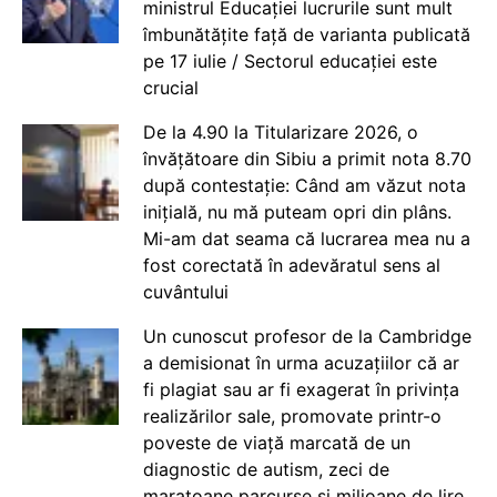
ministrul Educației lucrurile sunt mult
îmbunătățite față de varianta publicată
pe 17 iulie / Sectorul educației este
crucial
De la 4.90 la Titularizare 2026, o
învățătoare din Sibiu a primit nota 8.70
după contestație: Când am văzut nota
inițială, nu mă puteam opri din plâns.
Mi-am dat seama că lucrarea mea nu a
fost corectată în adevăratul sens al
cuvântului
Un cunoscut profesor de la Cambridge
a demisionat în urma acuzațiilor că ar
fi plagiat sau ar fi exagerat în privința
realizărilor sale, promovate printr-o
poveste de viață marcată de un
diagnostic de autism, zeci de
maratoane parcurse și milioane de lire