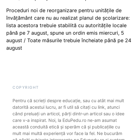
Proceduri noi de reorganizare pentru unitățile de
învățământ care nu au realizat planul de școlarizare:
lista acestora trebuie stabilită cu autoritățile locale
până pe 7 august, spune un ordin emis miercuri, 5
august / Toate măsurile trebuie încheiate până pe 24
august
COPYRIGHT
Pentru că scrieți despre educație, sau cu atât mai mult
datorită acestui lucru, ar fi util să citați cu link, atunci
când preluați un articol, părți dintr-un articol sau o idee
care v-a inspirat. Noi, la EduPedu.ro ne-am asumat
această conduită etică și sperăm că și publicațiile cu
mult mai multă experiență vor face la fel. Ne bucurăm
că găsiți subiecte interesante pe Edupedu.ro și suntem