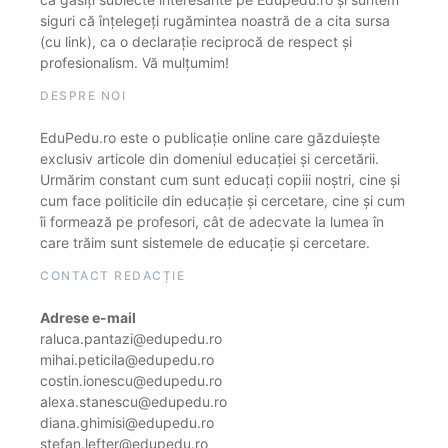
siguri că înțelegeți rugămintea noastră de a cita sursa
(cu link), ca o declarație reciprocă de respect și
profesionalism. Vă mulțumim!
DESPRE NOI
EduPedu.ro este o publicație online care găzduiește
exclusiv articole din domeniul educației și cercetării.
Urmărim constant cum sunt educați copiii noștri, cine și
cum face politicile din educație și cercetare, cine și cum
îi formează pe profesori, cât de adecvate la lumea în
care trăim sunt sistemele de educație și cercetare.
CONTACT REDACȚIE
Adrese e-mail
raluca.pantazi@edupedu.ro
mihai.peticila@edupedu.ro
costin.ionescu@edupedu.ro
alexa.stanescu@edupedu.ro
diana.ghimisi@edupedu.ro
stefan.lefter@edupedu.ro