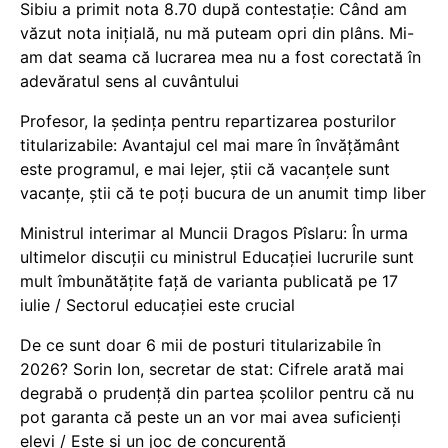
Sibiu a primit nota 8.70 după contestație: Când am
văzut nota inițială, nu mă puteam opri din plâns. Mi-
am dat seama că lucrarea mea nu a fost corectată în
adevăratul sens al cuvântului
Profesor, la ședința pentru repartizarea posturilor
titularizabile: Avantajul cel mai mare în învățământ
este programul, e mai lejer, știi că vacanțele sunt
vacanţe, știi că te poți bucura de un anumit timp liber
Ministrul interimar al Muncii Dragos Pîslaru: În urma
ultimelor discuții cu ministrul Educației lucrurile sunt
mult îmbunătățite față de varianta publicată pe 17
iulie / Sectorul educației este crucial
De ce sunt doar 6 mii de posturi titularizabile în
2026? Sorin Ion, secretar de stat: Cifrele arată mai
degrabă o prudență din partea școlilor pentru că nu
pot garanta că peste un an vor mai avea suficienți
elevi / Este și un joc de concurență