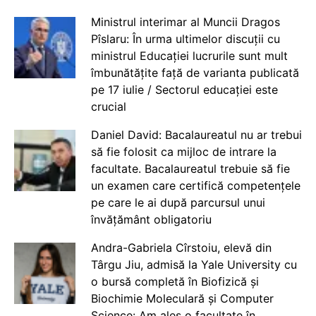
Ministrul interimar al Muncii Dragos
Pîslaru: În urma ultimelor discuții cu
ministrul Educației lucrurile sunt mult
îmbunătățite față de varianta publicată
pe 17 iulie / Sectorul educației este
crucial
Daniel David: Bacalaureatul nu ar trebui
să fie folosit ca mijloc de intrare la
facultate. Bacalaureatul trebuie să fie
un examen care certifică competențele
pe care le ai după parcursul unui
învățământ obligatoriu
Andra-Gabriela Cîrstoiu, elevă din
Târgu Jiu, admisă la Yale University cu
o bursă completă în Biofizică și
Biochimie Moleculară și Computer
Science: Am ales o facultate în