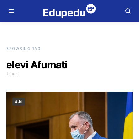
BROWSING TAG
elevi Afumati
1 post
Știri