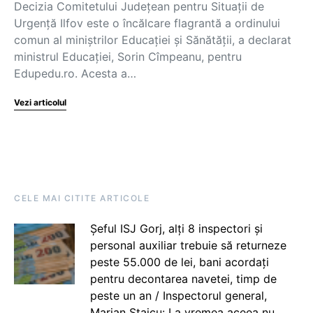
Decizia Comitetului Județean pentru Situații de
Urgență Ilfov este o încălcare flagrantă a ordinului
comun al miniștrilor Educației și Sănătății, a declarat
ministrul Educației, Sorin Cîmpeanu, pentru
Edupedu.ro. Acesta a…
Vezi articolul
CELE MAI CITITE ARTICOLE
Șeful ISJ Gorj, alți 8 inspectori și
personal auxiliar trebuie să returneze
peste 55.000 de lei, bani acordați
pentru decontarea navetei, timp de
peste un an / Inspectorul general,
Marian Staicu: La vremea aceea nu