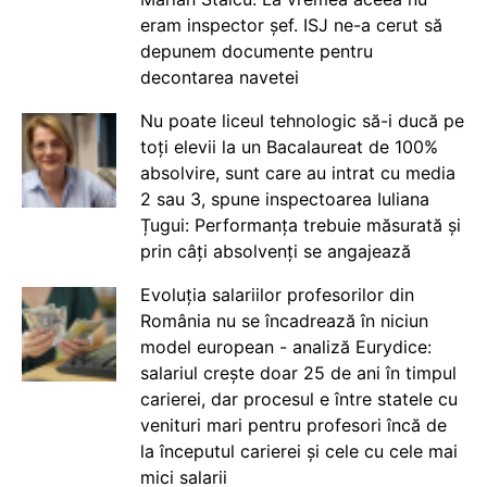
eram inspector șef. ISJ ne-a cerut să
depunem documente pentru
decontarea navetei
Nu poate liceul tehnologic să-i ducă pe
toți elevii la un Bacalaureat de 100%
absolvire, sunt care au intrat cu media
2 sau 3, spune inspectoarea Iuliana
Țugui: Performanța trebuie măsurată și
prin câți absolvenți se angajează
Evoluția salariilor profesorilor din
România nu se încadrează în niciun
model european - analiză Eurydice:
salariul crește doar 25 de ani în timpul
carierei, dar procesul e între statele cu
venituri mari pentru profesori încă de
la începutul carierei și cele cu cele mai
mici salarii