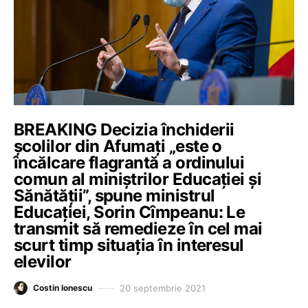
BREAKING Decizia închiderii
școlilor din Afumați „este o
încălcare flagrantă a ordinului
comun al miniștrilor Educației și
Sănătății”, spune ministrul
Educației, Sorin Cîmpeanu: Le
transmit să remedieze în cel mai
scurt timp situația în interesul
elevilor
20 septembrie 2021
Costin Ionescu