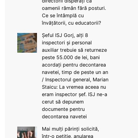
directorii disperați că
oamenii rămân fără posturi.
Ce se întâmplă cu
învățătorii, cu educatorii?
Șeful ISJ Gorj, alți 8
inspectori și personal
auxiliar trebuie să returneze
peste 55.000 de lei, bani
acordați pentru decontarea
navetei, timp de peste un an
/ Inspectorul general, Marian
Staicu: La vremea aceea nu
eram inspector șef. ISJ ne-a
cerut să depunem
documente pentru
decontarea navetei
Mai mulți părinți solicită,
într-o petiție, anularea