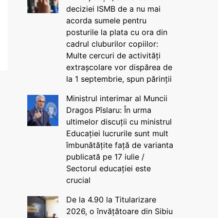
deciziei ISMB de a nu mai
acorda sumele pentru
posturile la plata cu ora din
cadrul cluburilor copiilor:
Multe cercuri de activități
extrașcolare vor dispărea de
la 1 septembrie, spun părinții
Ministrul interimar al Muncii
Dragos Pîslaru: În urma
ultimelor discuții cu ministrul
Educației lucrurile sunt mult
îmbunătățite față de varianta
publicată pe 17 iulie /
Sectorul educației este
crucial
De la 4.90 la Titularizare
2026, o învățătoare din Sibiu