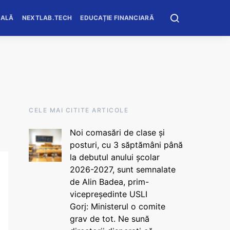
OALĂ
NEXTLAB.TECH
EDUCAȚIE FINANCIARĂ
CELE MAI CITITE ARTICOLE
Noi comasări de clase și
posturi, cu 3 săptămâni până
la debutul anului școlar
2026-2027, sunt semnalate
de Alin Badea, prim-
vicepreședinte USLI
Gorj: Ministerul o comite
grav de tot. Ne sună