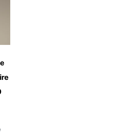
le
ire
9
i
e