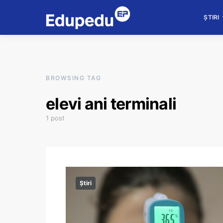
ȘTIRI
BROWSING TAG
elevi ani terminali
1 post
Știri