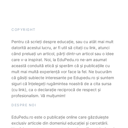
COPYRIGHT
Pentru că scrieți despre educație, sau cu atât mai mult
datorită acestui lucru, ar fi util să citați cu link, atunci
când preluați un articol, părți dintr-un articol sau o idee
care v-a inspirat. Noi, la EduPedu.ro ne-am asumat
această conduită etică și sperăm că și publicațiile cu
mult mai multă experiență vor face la fel. Ne bucurăm
că găsiți subiecte interesante pe Edupedu.ro și suntem
siguri că înțelegeți rugămintea noastră de a cita sursa
(cu link), ca o declarație reciprocă de respect și
profesionalism. Vă mulțumim!
DESPRE NOI
EduPedu.ro este o publicație online care găzduiește
exclusiv articole din domeniul educației și cercetării.