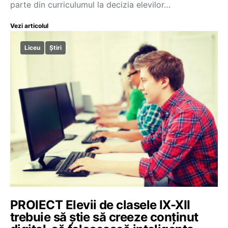
parte din curriculumul la decizia elevilor…
Vezi articolul
Liceu
Știri
PROIECT Elevii de clasele IX-XII
trebuie să știe să creeze conținut