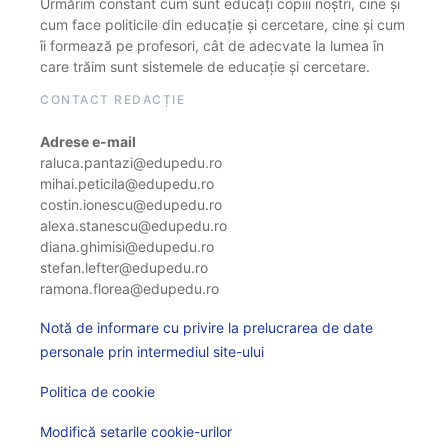
Urmărim constant cum sunt educați copiii noștri, cine și
cum face politicile din educație și cercetare, cine și cum
îi formează pe profesori, cât de adecvate la lumea în
care trăim sunt sistemele de educație și cercetare.
CONTACT REDACȚIE
Adrese e-mail
raluca.pantazi@edupedu.ro
mihai.peticila@edupedu.ro
costin.ionescu@edupedu.ro
alexa.stanescu@edupedu.ro
diana.ghimisi@edupedu.ro
stefan.lefter@edupedu.ro
ramona.florea@edupedu.ro
Notă de informare cu privire la prelucrarea de date
personale prin intermediul site-ului
Politica de cookie
Modifică setarile cookie-urilor