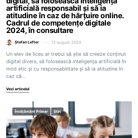
digital, să folosească inteligența
artificială responsabil și să ia
atitudine în caz de hărțuire online.
Cadrul de competențe digitale
2024, în consultare
13 august 2024
Ștefan Lefter
Un elev de liceu ar trebui să știe să creeze conținut
digital divers, să folosească inteligența artificială în
mod etic și cu responsabilitate și să ia atitudine în
caz că…
Vezi articolul
Învățământ Primar
Știri