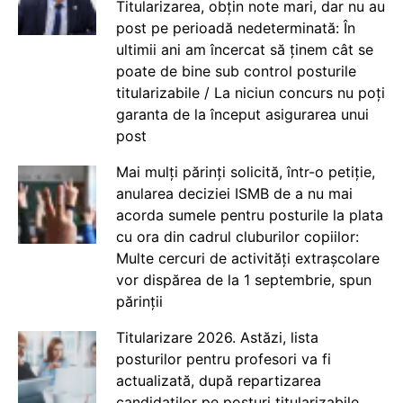
Titularizarea, obțin note mari, dar nu au
post pe perioadă nedeterminată: În
ultimii ani am încercat să ținem cât se
poate de bine sub control posturile
titularizabile / La niciun concurs nu poți
garanta de la început asigurarea unui
post
Mai mulți părinți solicită, într-o petiție,
anularea deciziei ISMB de a nu mai
acorda sumele pentru posturile la plata
cu ora din cadrul cluburilor copiilor:
Multe cercuri de activități extrașcolare
vor dispărea de la 1 septembrie, spun
părinții
Titularizare 2026. Astăzi, lista
posturilor pentru profesori va fi
actualizată, după repartizarea
candidaților pe posturi titularizabile