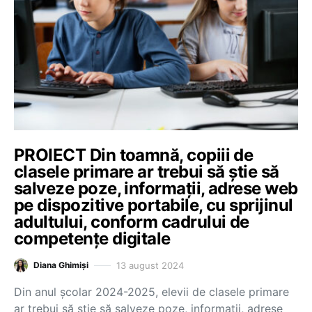
PROIECT Din toamnă, copiii de
clasele primare ar trebui să știe să
salveze poze, informații, adrese web
pe dispozitive portabile, cu sprijinul
adultului, conform cadrului de
competențe digitale
13 august 2024
Diana Ghimiși
Din anul școlar 2024-2025, elevii de clasele primare
ar trebui să știe să salveze poze, informații, adrese