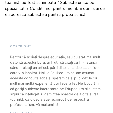
toamnă, au fost schimbate / Subiecte unice pe
specialități / Condiții noi pentru membrii comisiei ce
elaborează subiectele pentru proba scrisă
COPYRIGHT
Pentru că scrieți despre educație, sau cu atât mai mult
datorită acestui lucru, ar fi util să citați cu link, atunci
când preluați un articol, părți dintr-un articol sau o idee
care v-a inspirat. Noi, la EduPedu.ro ne-am asumat
această conduită etică și sperăm că și publicațiile cu
mult mai multă experiență vor face la fel. Ne bucurăm
că găsiți subiecte interesante pe Edupedu.ro și suntem
siguri că înțelegeți rugămintea noastră de a cita sursa
(cu link), ca o declarație reciprocă de respect și
profesionalism. Vă mulțumim!
DESPRE NOI