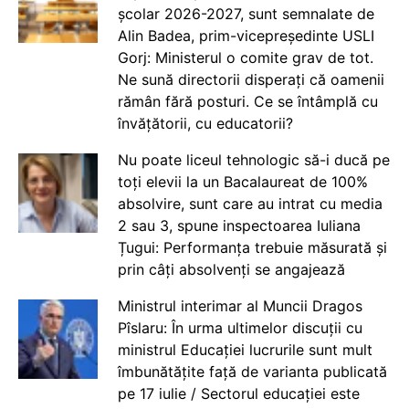
școlar 2026-2027, sunt semnalate de
Alin Badea, prim-vicepreședinte USLI
Gorj: Ministerul o comite grav de tot.
Ne sună directorii disperați că oamenii
rămân fără posturi. Ce se întâmplă cu
învățătorii, cu educatorii?
Nu poate liceul tehnologic să-i ducă pe
toți elevii la un Bacalaureat de 100%
absolvire, sunt care au intrat cu media
2 sau 3, spune inspectoarea Iuliana
Țugui: Performanța trebuie măsurată și
prin câți absolvenți se angajează
Ministrul interimar al Muncii Dragos
Pîslaru: În urma ultimelor discuții cu
ministrul Educației lucrurile sunt mult
îmbunătățite față de varianta publicată
pe 17 iulie / Sectorul educației este