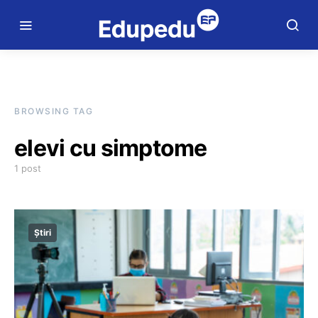
BROWSING TAG
elevi cu simptome
1 post
Știri