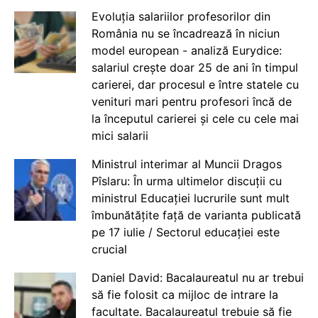
Evoluția salariilor profesorilor din
România nu se încadrează în niciun
model european - analiză Eurydice:
salariul crește doar 25 de ani în timpul
carierei, dar procesul e între statele cu
venituri mari pentru profesori încă de
la începutul carierei și cele cu cele mai
mici salarii
Ministrul interimar al Muncii Dragos
Pîslaru: În urma ultimelor discuții cu
ministrul Educației lucrurile sunt mult
îmbunătățite față de varianta publicată
pe 17 iulie / Sectorul educației este
crucial
Daniel David: Bacalaureatul nu ar trebui
să fie folosit ca mijloc de intrare la
facultate. Bacalaureatul trebuie să fie