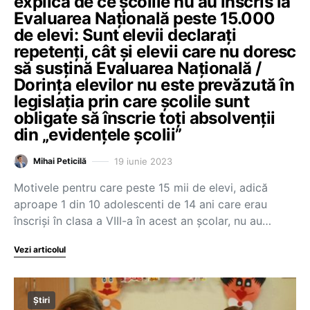
explică de ce școlile nu au înscris la
Evaluarea Națională peste 15.000
de elevi: Sunt elevii declarați
repetenți, cât și elevii care nu doresc
să susțină Evaluarea Națională /
Dorința elevilor nu este prevăzută în
legislația prin care școlile sunt
obligate să înscrie toți absolvenții
din „evidențele școlii”
19 iunie 2023
Mihai Peticilă
Motivele pentru care peste 15 mii de elevi, adică
aproape 1 din 10 adolescenti de 14 ani care erau
înscriși în clasa a VIII-a în acest an școlar, nu au…
Vezi articolul
Știri