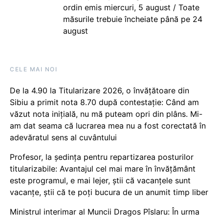
ordin emis miercuri, 5 august / Toate
măsurile trebuie încheiate până pe 24
august
CELE MAI NOI
De la 4.90 la Titularizare 2026, o învățătoare din
Sibiu a primit nota 8.70 după contestație: Când am
văzut nota inițială, nu mă puteam opri din plâns. Mi-
am dat seama că lucrarea mea nu a fost corectată în
adevăratul sens al cuvântului
Profesor, la ședința pentru repartizarea posturilor
titularizabile: Avantajul cel mai mare în învățământ
este programul, e mai lejer, știi că vacanțele sunt
vacanţe, știi că te poți bucura de un anumit timp liber
Ministrul interimar al Muncii Dragos Pîslaru: În urma