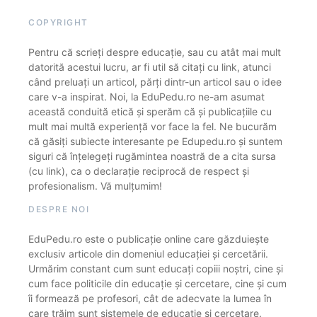
COPYRIGHT
Pentru că scrieți despre educație, sau cu atât mai mult
datorită acestui lucru, ar fi util să citați cu link, atunci
când preluați un articol, părți dintr-un articol sau o idee
care v-a inspirat. Noi, la EduPedu.ro ne-am asumat
această conduită etică și sperăm că și publicațiile cu
mult mai multă experiență vor face la fel. Ne bucurăm
că găsiți subiecte interesante pe Edupedu.ro și suntem
siguri că înțelegeți rugămintea noastră de a cita sursa
(cu link), ca o declarație reciprocă de respect și
profesionalism. Vă mulțumim!
DESPRE NOI
EduPedu.ro este o publicație online care găzduiește
exclusiv articole din domeniul educației și cercetării.
Urmărim constant cum sunt educați copiii noștri, cine și
cum face politicile din educație și cercetare, cine și cum
îi formează pe profesori, cât de adecvate la lumea în
care trăim sunt sistemele de educație și cercetare.