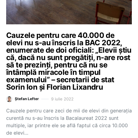
Cauzele pentru care 40.000 de
elevi nu s-au înscris la BAC 2022,
enumerate de doi oficiali: „Elevii știu
că, dacă nu sunt pregătiți, n-are rost
să te prezinți, pentru că nu se
întâmplă miracole în timpul
examenului” – secretarii de stat
Sorin Ion și Florian Lixandru
9 iulie 2022
Ștefan Lefter
Cauzele pentru care zeci de mii de elevi din generația
curentă nu s-au înscris la Bacalaureat 2022 sunt
multiple, iar printre ele se află faptul că circa 10.000
de elevi…