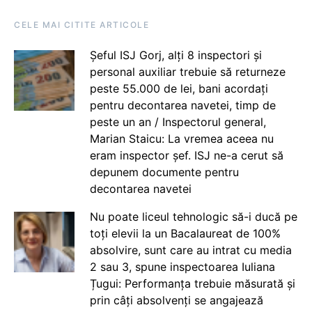
CELE MAI CITITE ARTICOLE
Șeful ISJ Gorj, alți 8 inspectori și
personal auxiliar trebuie să returneze
peste 55.000 de lei, bani acordați
pentru decontarea navetei, timp de
peste un an / Inspectorul general,
Marian Staicu: La vremea aceea nu
eram inspector șef. ISJ ne-a cerut să
depunem documente pentru
decontarea navetei
Nu poate liceul tehnologic să-i ducă pe
toți elevii la un Bacalaureat de 100%
absolvire, sunt care au intrat cu media
2 sau 3, spune inspectoarea Iuliana
Țugui: Performanța trebuie măsurată și
prin câți absolvenți se angajează