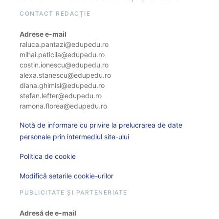
CONTACT REDACȚIE
Adrese e-mail
raluca.pantazi@edupedu.ro
mihai.peticila@edupedu.ro
costin.ionescu@edupedu.ro
alexa.stanescu@edupedu.ro
diana.ghimisi@edupedu.ro
stefan.lefter@edupedu.ro
ramona.florea@edupedu.ro
Notă de informare cu privire la prelucrarea de date
personale prin intermediul site-ului
Politica de cookie
Modifică setarile cookie-urilor
PUBLICITATE ȘI PARTENERIATE
Adresă de e-mail