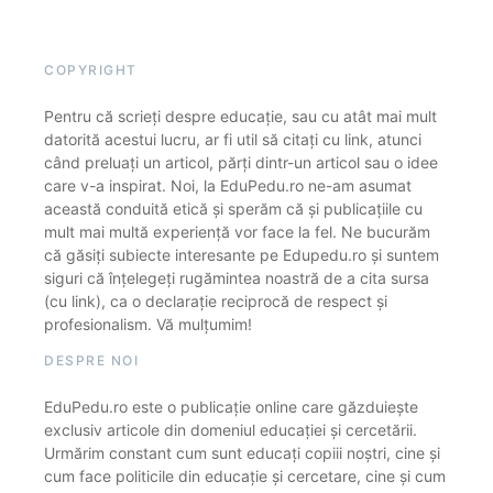
COPYRIGHT
Pentru că scrieți despre educație, sau cu atât mai mult
datorită acestui lucru, ar fi util să citați cu link, atunci
când preluați un articol, părți dintr-un articol sau o idee
care v-a inspirat. Noi, la EduPedu.ro ne-am asumat
această conduită etică și sperăm că și publicațiile cu
mult mai multă experiență vor face la fel. Ne bucurăm
că găsiți subiecte interesante pe Edupedu.ro și suntem
siguri că înțelegeți rugămintea noastră de a cita sursa
(cu link), ca o declarație reciprocă de respect și
profesionalism. Vă mulțumim!
DESPRE NOI
EduPedu.ro este o publicație online care găzduiește
exclusiv articole din domeniul educației și cercetării.
Urmărim constant cum sunt educați copiii noștri, cine și
cum face politicile din educație și cercetare, cine și cum