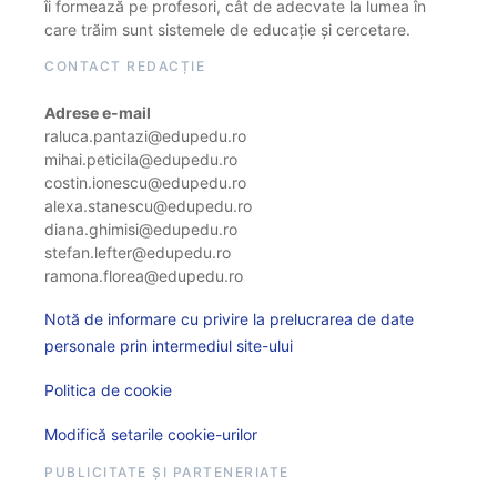
îi formează pe profesori, cât de adecvate la lumea în
care trăim sunt sistemele de educație și cercetare.
CONTACT REDACȚIE
Adrese e-mail
raluca.pantazi@edupedu.ro
mihai.peticila@edupedu.ro
costin.ionescu@edupedu.ro
alexa.stanescu@edupedu.ro
diana.ghimisi@edupedu.ro
stefan.lefter@edupedu.ro
ramona.florea@edupedu.ro
Notă de informare cu privire la prelucrarea de date
personale prin intermediul site-ului
Politica de cookie
Modifică setarile cookie-urilor
PUBLICITATE ȘI PARTENERIATE