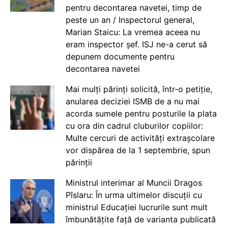
pentru decontarea navetei, timp de
peste un an / Inspectorul general,
Marian Staicu: La vremea aceea nu
eram inspector șef. ISJ ne-a cerut să
depunem documente pentru
decontarea navetei
Mai mulți părinți solicită, într-o petiție,
anularea deciziei ISMB de a nu mai
acorda sumele pentru posturile la plata
cu ora din cadrul cluburilor copiilor:
Multe cercuri de activități extrașcolare
vor dispărea de la 1 septembrie, spun
părinții
Ministrul interimar al Muncii Dragos
Pîslaru: În urma ultimelor discuții cu
ministrul Educației lucrurile sunt mult
îmbunătățite față de varianta publicată