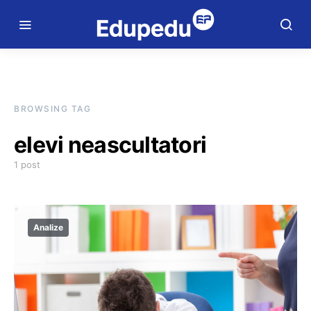
BROWSING TAG
elevi neascultatori
1 post
Analize