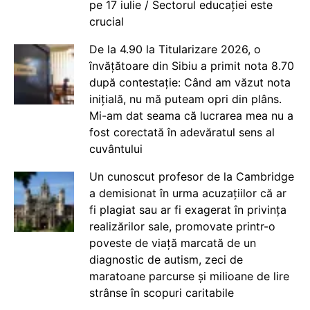
pe 17 iulie / Sectorul educației este
crucial
De la 4.90 la Titularizare 2026, o
învățătoare din Sibiu a primit nota 8.70
după contestație: Când am văzut nota
inițială, nu mă puteam opri din plâns.
Mi-am dat seama că lucrarea mea nu a
fost corectată în adevăratul sens al
cuvântului
Un cunoscut profesor de la Cambridge
a demisionat în urma acuzațiilor că ar
fi plagiat sau ar fi exagerat în privința
realizărilor sale, promovate printr-o
poveste de viață marcată de un
diagnostic de autism, zeci de
maratoane parcurse și milioane de lire
strânse în scopuri caritabile