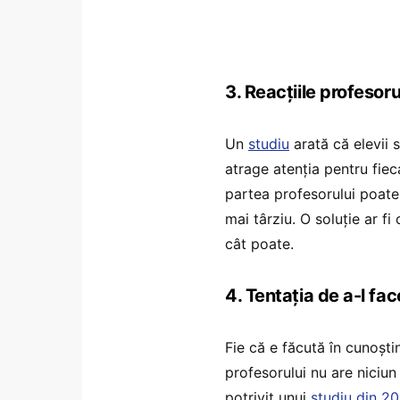
3. Reacțiile profesor
Un
studiu
arată că elevii 
atrage atenția pentru fie
partea profesorului poate
mai târziu. O soluție ar f
cât poate.
4. Tentația de a-l fa
Fie că e făcută în cunoști
profesorului nu are niciu
potrivit unui
studiu din 2