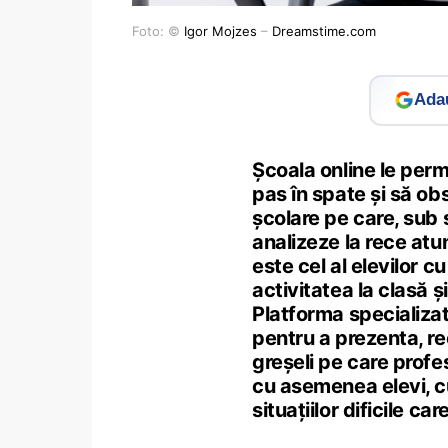
Foto: ©
Igor Mojzes
–
Dreamstime.com
Adau
Școala online le permi
pas în spate și să ob
școlare pe care, sub s
analizeze la rece atu
este cel al elevilor
activitatea la clasă ș
Platforma specializat
pentru a prezenta, re
greșeli pe care profe
cu asemenea elevi, cu
situațiilor dificile car