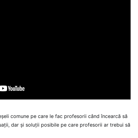
eșeli comune pe care le fac profesorii când încearcă să
ații, dar și soluții posibile pe care profesorii ar trebui să