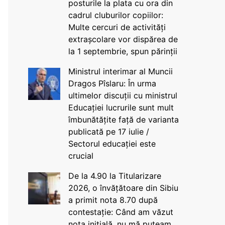
posturile la plata cu ora din
cadrul cluburilor copiilor:
Multe cercuri de activități
extrașcolare vor dispărea de
la 1 septembrie, spun părinții
Ministrul interimar al Muncii
Dragos Pîslaru: În urma
ultimelor discuții cu ministrul
Educației lucrurile sunt mult
îmbunătățite față de varianta
publicată pe 17 iulie /
Sectorul educației este
crucial
De la 4.90 la Titularizare
2026, o învățătoare din Sibiu
a primit nota 8.70 după
contestație: Când am văzut
nota inițială, nu mă puteam