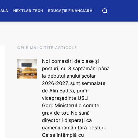
OALĂ
NEXTLAB.TECH
EDUCAȚIE FINANCIARĂ
CELE MAI CITITE ARTICOLE
Noi comasări de clase și
posturi, cu 3 săptămâni până
la debutul anului școlar
2026-2027, sunt semnalate
de Alin Badea, prim-
vicepreședinte USLI
Gorj: Ministerul o comite
grav de tot. Ne sună
directorii disperați că
oamenii rămân fără posturi.
Ce se întâmplă cu