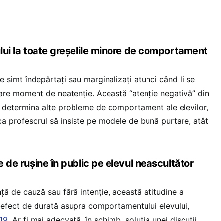
ului la toate greșelile minore de comportament
se simt îndepărtați sau marginalizați atunci când li se
care moment de neatenție. Această “atenție negativă” din
 determina alte probleme de comportament ale elevilor,
i ca profesorul să insiste pe modele de bună purtare, atât
ce de rușine în public pe elevul neascultător
nță de cauză sau fără intenție, această atitudine a
n efect de durată asupra comportamentului elevului,
019
. Ar fi mai adecvată, în schimb, soluția unei discuții