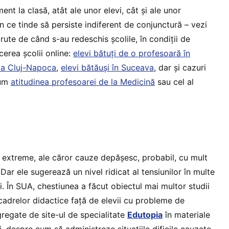
 la clasă, atât ale unor elevi, cât și ale unor
 ce tinde să persiste indiferent de conjunctură – vezi
rute de când s-au redeschis școlile, în condiții de
erea școlii online:
elevi bătuți de o profesoară în
 la Cluj-Napoca
,
elevi bătăuși în Suceava
, dar și cazuri
cum
atitudinea profesoarei de la Medicină
sau cel al
i extreme, ale căror cauze depășesc, probabil, cu mult
 Dar ele sugerează un nivel ridicat al tensiunilor în multe
i. În SUA, chestiunea a făcut obiectul mai multor studii
i cadrelor didactice față de elevii cu probleme de
egate de site-ul de specialitate
Edutopia
în materiale
i, despre cum să administreze situațiile dificile cauzate