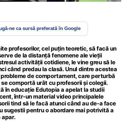
gă-ne ca sursă preferată în Google
te profesorilor, cel puțin teoretic, să facă un
serve de la distanță fenomene ale vieții
tresul activității cotidiene, le vine greu să le
nci când predau la clasă. Unul dintre acestea
 cu probleme de comportament, care perturbă
i se comportă urât cu profesorii și colegii.
ă în educație Edutopia a apelat la studii
cent, într-un material video principalele
sorii tind să le facă atunci când au de-a face
 sugestii pentru o abordare mai potrivită a
e apar.