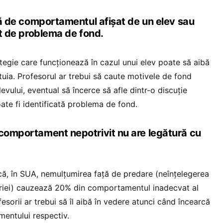
ață de comportamentul afișat de un elev sau
ont de problema de fond.
ategie care funcționează în cazul unui elev poate să aibă
tuia. Profesorul ar trebui să caute motivele de fond
ului, eventual să încerce să afle dintr-o discuție
ate fi identificată problema de fond.
 comportament nepotrivit nu are legătură cu
că, în SUA, nemulțumirea față de predare (neînțelegerea
eriei) cauzează 20% din comportamentul inadecvat al
fesorii ar trebui să îl aibă în vedere atunci când încearcă
entului respectiv.