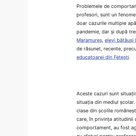
Problemele de comportament
profesori, sunt un fenomen
doar cazurile multiple apă
pandemie, dar și după trec
Maramureș
,
elevi bătăuși
de răsunet, recente, pre
educatoarei din Fetești
.
Aceste cazuri sunt situați
situația din mediul școlar.
clase din școlile româneșt
care, în privința atitudini
comportament, au fost agr
cu sfaturi pentru profesor