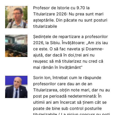
Profesor de Istorie cu 9.70 la
Titularizare 2026: Nu prea sunt mari
așteptările. Din păcate nu sunt posturi
titularizabile
Ședințele de repartizare a profesorilor
2026, la Sibiu. Învățătoare: „Am zis iau
ce este. O să fac naveta și Doamne-
ajută, dar dacă în doi,trei ani nu
reușesc să mă titularizez nu cred că
mai rămân în învățământ”
Sorin Ion, întrebat cum le răspunde
profesorilor care dau an de an
Titularizarea, obțin note mari, dar nu au
post pe perioadă nedeterminată: În
ultimii ani am încercat să ținem cât se
poate de bine sub control posturile
titularizabile / La niciun concurs nu poți