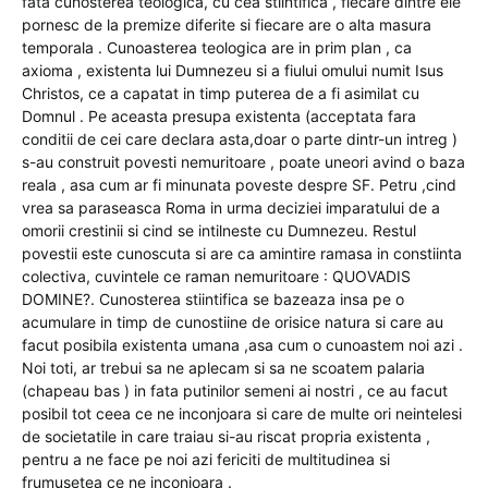
fata cunosterea teologica, cu cea stiintifica , fiecare dintre ele
pornesc de la premize diferite si fiecare are o alta masura
temporala . Cunoasterea teologica are in prim plan , ca
axioma , existenta lui Dumnezeu si a fiului omului numit Isus
Christos, ce a capatat in timp puterea de a fi asimilat cu
Domnul . Pe aceasta presupa existenta (acceptata fara
conditii de cei care declara asta,doar o parte dintr-un intreg )
s-au construit povesti nemuritoare , poate uneori avind o baza
reala , asa cum ar fi minunata poveste despre SF. Petru ,cind
vrea sa paraseasca Roma in urma deciziei imparatului de a
omorii crestinii si cind se intilneste cu Dumnezeu. Restul
povestii este cunoscuta si are ca amintire ramasa in constiinta
colectiva, cuvintele ce raman nemuritoare : QUOVADIS
DOMINE?. Cunosterea stiintifica se bazeaza insa pe o
acumulare in timp de cunostiine de orisice natura si care au
facut posibila existenta umana ,asa cum o cunoastem noi azi .
Noi toti, ar trebui sa ne aplecam si sa ne scoatem palaria
(chapeau bas ) in fata putinilor semeni ai nostri , ce au facut
posibil tot ceea ce ne inconjoara si care de multe ori neintelesi
de societatile in care traiau si-au riscat propria existenta ,
pentru a ne face pe noi azi fericiti de multitudinea si
frumusetea ce ne inconjoara .