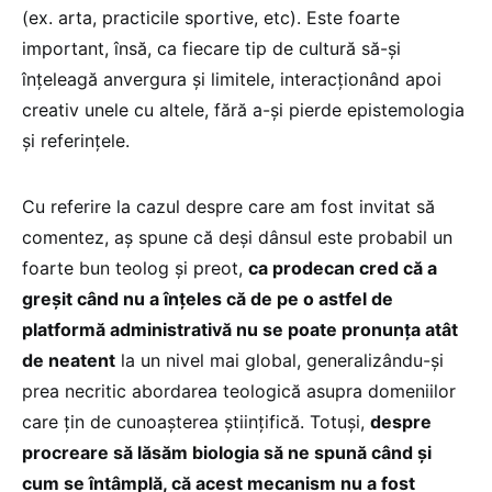
(ex. arta, practicile sportive, etc). Este foarte
important, însă, ca fiecare tip de cultură să-și
înțeleagă anvergura și limitele, interacționând apoi
creativ unele cu altele, fără a-și pierde epistemologia
și referințele.
Cu referire la cazul despre care am fost invitat să
comentez, aș spune că deși dânsul este probabil un
foarte bun teolog și preot,
ca prodecan cred că a
greșit când nu a înțeles că de pe o astfel de
platformă administrativă nu se poate pronunța atât
de neatent
la un nivel mai global, generalizându-și
prea necritic abordarea teologică asupra domeniilor
care țin de cunoașterea științifică. Totuși,
despre
procreare să lăsăm biologia să ne spună când și
cum se întâmplă, că acest mecanism nu a fost