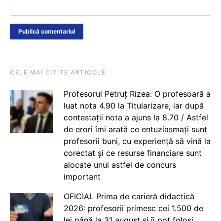
CELE MAI CITITE ARTICOLE
Profesorul Petruț Rizea: O profesoară a
luat nota 4.90 la Titularizare, iar după
contestații nota a ajuns la 8.70 / Astfel
de erori îmi arată ce entuziasmați sunt
profesorii buni, cu experiență să vină la
corectat și ce resurse financiare sunt
alocate unui astfel de concurs
important
OFICIAL Prima de carieră didactică
2026: profesorii primesc cei 1.500 de
lei până la 31 august și îi pot folosi