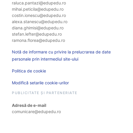
raluca.pantazi@edupedu.ro
mihai.peticila@edupedu.ro
costin.ionescu@edupedu.ro
alexa.stanescu@edupedu.ro
diana.ghimisi@edupedu.ro
stefan.lefter@edupedu.ro
ramona.florea@edupedu.ro
Notă de informare cu privire la prelucrarea de date
personale prin intermediul site-ului
Politica de cookie
Modifică setarile cookie-urilor
PUBLICITATE ȘI PARTENERIATE
Adresă de e-mail
comunicare@edupedu.ro