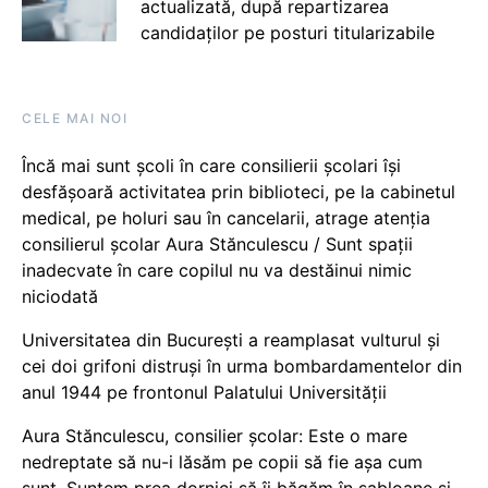
actualizată, după repartizarea
candidaților pe posturi titularizabile
CELE MAI NOI
Încă mai sunt școli în care consilierii școlari își
desfășoară activitatea prin biblioteci, pe la cabinetul
medical, pe holuri sau în cancelarii, atrage atenția
consilierul școlar Aura Stănculescu / Sunt spații
inadecvate în care copilul nu va destăinui nimic
niciodată
Universitatea din București a reamplasat vulturul și
cei doi grifoni distruși în urma bombardamentelor din
anul 1944 pe frontonul Palatului Universității
Aura Stănculescu, consilier școlar: Este o mare
nedreptate să nu-i lăsăm pe copii să fie așa cum
sunt. Suntem prea dornici să îi băgăm în șabloane și