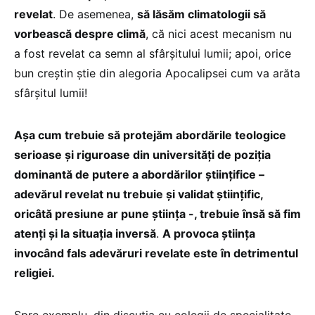
revelat
. De asemenea,
să lăsăm climatologii să
vorbească despre climă
, că nici acest mecanism nu
a fost revelat ca semn al sfârșitului lumii; apoi, orice
bun creștin știe din alegoria Apocalipsei cum va arăta
sfârșitul lumii!
Așa cum trebuie să protejăm abordările teologice
serioase și riguroase din universități de poziția
dominantă de putere a abordărilor științifice –
adevărul revelat nu trebuie și validat științific,
oricâtă presiune ar pune știința -, trebuie însă să fim
atenți și la situația inversă
.
A provoca știința
invocând fals adevăruri revelate este în detrimentul
religiei.
Spre exemplu, din discuția cu colegii de specialitate