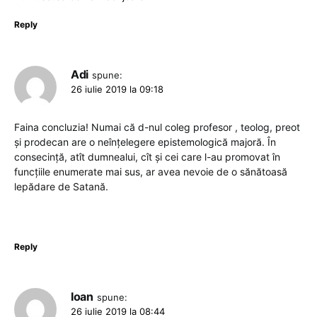
Reply
Adi
spune:
26 iulie 2019 la 09:18
Faina concluzia! Numai că d-nul coleg profesor , teolog, preot
și prodecan are o neînțelegere epistemologică majoră. În
consecință, atît dumnealui, cît și cei care l-au promovat în
funcțiile enumerate mai sus, ar avea nevoie de o sănătoasă
lepădare de Satană.
Reply
Ioan
spune:
26 iulie 2019 la 08:44