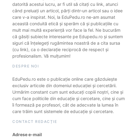
datorită acestui lucru, ar fi util să citați cu link, atunci
când preluați un articol, părți dintr-un articol sau o idee
care v-a inspirat. Noi, la EduPedu.ro ne-am asumat
această conduită etică și sperăm că și publicațiile cu
mult mai multă experiență vor face la fel. Ne bucurăm
că găsiți subiecte interesante pe Edupedu.ro și suntem
siguri că înțelegeți rugămintea noastră de a cita sursa
(cu link), ca o declarație reciprocă de respect și
profesionalism. Vă mulțumim!
DESPRE NOI
EduPedu.ro este o publicație online care găzduiește
exclusiv articole din domeniul educației și cercetării.
Urmărim constant cum sunt educați copiii noștri, cine și
cum face politicile din educație și cercetare, cine și cum
îi formează pe profesori, cât de adecvate la lumea în
care trăim sunt sistemele de educație și cercetare.
CONTACT REDACȚIE
Adrese e-mail