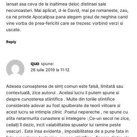
lansat asa ceva de la inaltimea deloc distinsei sale
necunoasteri. Mai aplicat, d-le David, mai pe romaneste, zau,
ca ne prinde Apocalipsa pana alegem graul de neghina cand
vine vorba de prea-fericitii care se trezesc vorbind verzi si
uscate.
Reply
quo
spune:
26 iulie 2019 la 11:12
Adesea cunoașterea de simț comun este falsă, limitată sau
contextuală, zice autorul . Acelasi lucru il putem spune si
despre cunosterea stiintifica . Multe din toriile stintifice
considerate adevar au fost spulberate de teorii viitoare si
acest lucru se intimpla zilnic .Poetul nepereche , ne spune cu
atita netarmurita cunastere si intelegere :,Ce-un secol ne zice,
ceilalți îl dezic, incit valabilitatea spuselor lui ramine peste
veacuri . Este insa evidenta , imposibilitatea de a pune fata in