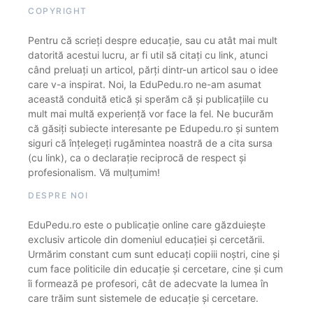
COPYRIGHT
Pentru că scrieți despre educație, sau cu atât mai mult
datorită acestui lucru, ar fi util să citați cu link, atunci
când preluați un articol, părți dintr-un articol sau o idee
care v-a inspirat. Noi, la EduPedu.ro ne-am asumat
această conduită etică și sperăm că și publicațiile cu
mult mai multă experiență vor face la fel. Ne bucurăm
că găsiți subiecte interesante pe Edupedu.ro și suntem
siguri că înțelegeți rugămintea noastră de a cita sursa
(cu link), ca o declarație reciprocă de respect și
profesionalism. Vă mulțumim!
DESPRE NOI
EduPedu.ro este o publicație online care găzduiește
exclusiv articole din domeniul educației și cercetării.
Urmărim constant cum sunt educați copiii noștri, cine și
cum face politicile din educație și cercetare, cine și cum
îi formează pe profesori, cât de adecvate la lumea în
care trăim sunt sistemele de educație și cercetare.