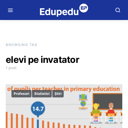
BROWSING TAG
elevi pe invatator
1 post
Profesori
Statistici
Știri