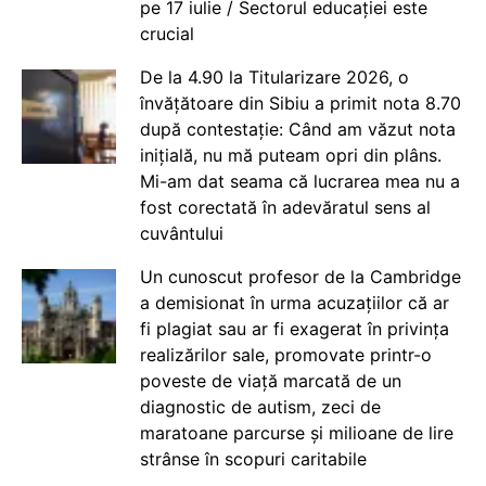
pe 17 iulie / Sectorul educației este
crucial
De la 4.90 la Titularizare 2026, o
învățătoare din Sibiu a primit nota 8.70
după contestație: Când am văzut nota
inițială, nu mă puteam opri din plâns.
Mi-am dat seama că lucrarea mea nu a
fost corectată în adevăratul sens al
cuvântului
Un cunoscut profesor de la Cambridge
a demisionat în urma acuzațiilor că ar
fi plagiat sau ar fi exagerat în privința
realizărilor sale, promovate printr-o
poveste de viață marcată de un
diagnostic de autism, zeci de
maratoane parcurse și milioane de lire
strânse în scopuri caritabile