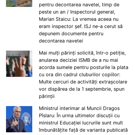
pentru decontarea navetei, timp de
peste un an / Inspectorul general,
Marian Staicu: La vremea aceea nu
eram inspector șef. ISJ ne-a cerut să
depunem documente pentru
decontarea navetei
Mai mulți părinți solicită, într-o petiție,
anularea deciziei ISMB de a nu mai
acorda sumele pentru posturile la plata
cu ora din cadrul cluburilor copiilor:
Multe cercuri de activități extrașcolare
vor dispărea de la 1 septembrie, spun
părinții
Ministrul interimar al Muncii Dragos
Pîslaru: În urma ultimelor discuții cu
ministrul Educației lucrurile sunt mult
îmbunătățite față de varianta publicată