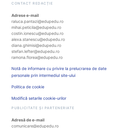
CONTACT REDACȚIE
Adrese e-mail
raluca.pantazi@edupedu.ro
mihai.peticila@edupedu.ro
costin.ionescu@edupedu.ro
alexa.stanescu@edupedu.ro
diana.ghimisi@edupedu.ro
stefan.lefter@edupedu.ro
ramona.florea@edupedu.ro
Notă de informare cu privire la prelucrarea de date
personale prin intermediul site-ului
Politica de cookie
Modifică setarile cookie-urilor
PUBLICITATE ȘI PARTENERIATE
Adresă de e-mail
comunicare@edupedu.ro