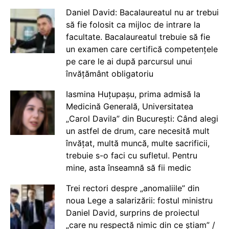
Daniel David: Bacalaureatul nu ar trebui
să fie folosit ca mijloc de intrare la
facultate. Bacalaureatul trebuie să fie
un examen care certifică competențele
pe care le ai după parcursul unui
învățământ obligatoriu
Iasmina Huțupașu, prima admisă la
Medicină Generală, Universitatea
„Carol Davila” din București: Când alegi
un astfel de drum, care necesită mult
învățat, multă muncă, multe sacrificii,
trebuie s-o faci cu sufletul. Pentru
mine, asta înseamnă să fii medic
Trei rectori despre „anomaliile” din
noua Lege a salarizării: fostul ministru
Daniel David, surprins de proiectul
„care nu respectă nimic din ce știam” /