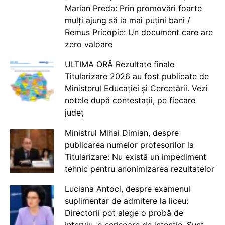
Marian Preda: Prin promovări foarte
mulți ajung să ia mai puțini bani /
Remus Pricopie: Un document care are
zero valoare
ULTIMA ORĂ Rezultate finale
Titularizare 2026 au fost publicate de
Ministerul Educației și Cercetării. Vezi
notele după contestații, pe fiecare
județ
Ministrul Mihai Dimian, despre
publicarea numelor profesorilor la
Titularizare: Nu există un impediment
tehnic pentru anonimizarea rezultatelor
Luciana Antoci, despre examenul
suplimentar de admitere la liceu:
Directorii pot alege o probă de
interviu, o scrisoare de intenție. Sunt