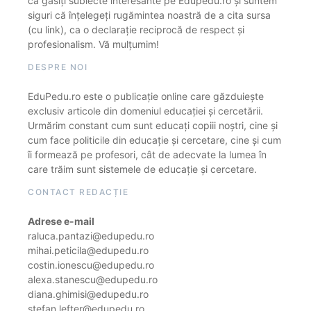
că găsiți subiecte interesante pe Edupedu.ro și suntem
siguri că înțelegeți rugămintea noastră de a cita sursa
(cu link), ca o declarație reciprocă de respect și
profesionalism. Vă mulțumim!
DESPRE NOI
EduPedu.ro este o publicație online care găzduiește
exclusiv articole din domeniul educației și cercetării.
Urmărim constant cum sunt educați copiii noștri, cine și
cum face politicile din educație și cercetare, cine și cum
îi formează pe profesori, cât de adecvate la lumea în
care trăim sunt sistemele de educație și cercetare.
CONTACT REDACȚIE
Adrese e-mail
raluca.pantazi@edupedu.ro
mihai.peticila@edupedu.ro
costin.ionescu@edupedu.ro
alexa.stanescu@edupedu.ro
diana.ghimisi@edupedu.ro
stefan.lefter@edupedu.ro