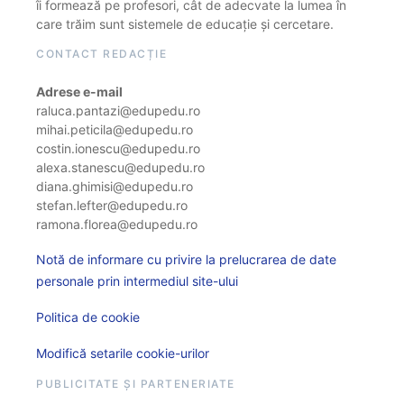
îi formează pe profesori, cât de adecvate la lumea în
care trăim sunt sistemele de educație și cercetare.
CONTACT REDACȚIE
Adrese e-mail
raluca.pantazi@edupedu.ro
mihai.peticila@edupedu.ro
costin.ionescu@edupedu.ro
alexa.stanescu@edupedu.ro
diana.ghimisi@edupedu.ro
stefan.lefter@edupedu.ro
ramona.florea@edupedu.ro
Notă de informare cu privire la prelucrarea de date
personale prin intermediul site-ului
Politica de cookie
Modifică setarile cookie-urilor
PUBLICITATE ȘI PARTENERIATE