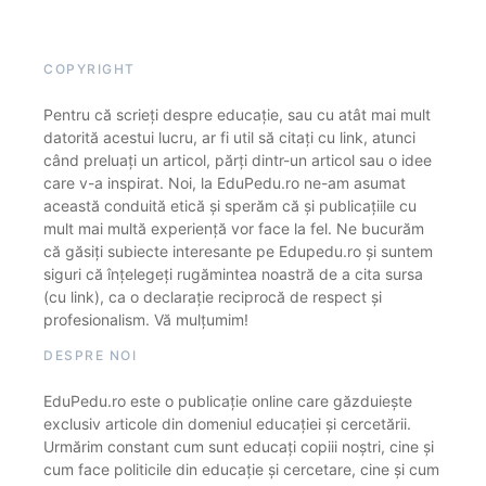
COPYRIGHT
Pentru că scrieți despre educație, sau cu atât mai mult
datorită acestui lucru, ar fi util să citați cu link, atunci
când preluați un articol, părți dintr-un articol sau o idee
care v-a inspirat. Noi, la EduPedu.ro ne-am asumat
această conduită etică și sperăm că și publicațiile cu
mult mai multă experiență vor face la fel. Ne bucurăm
că găsiți subiecte interesante pe Edupedu.ro și suntem
siguri că înțelegeți rugămintea noastră de a cita sursa
(cu link), ca o declarație reciprocă de respect și
profesionalism. Vă mulțumim!
DESPRE NOI
EduPedu.ro este o publicație online care găzduiește
exclusiv articole din domeniul educației și cercetării.
Urmărim constant cum sunt educați copiii noștri, cine și
cum face politicile din educație și cercetare, cine și cum