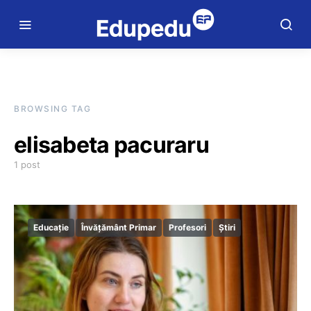
BROWSING TAG
elisabeta pacuraru
1 post
Educație
Învățământ Primar
Profesori
Știri