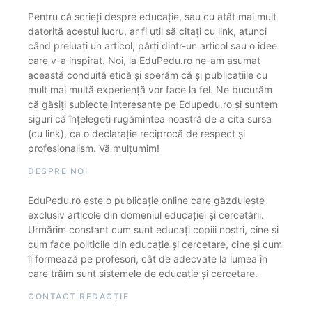
Pentru că scrieți despre educație, sau cu atât mai mult
datorită acestui lucru, ar fi util să citați cu link, atunci
când preluați un articol, părți dintr-un articol sau o idee
care v-a inspirat. Noi, la EduPedu.ro ne-am asumat
această conduită etică și sperăm că și publicațiile cu
mult mai multă experiență vor face la fel. Ne bucurăm
că găsiți subiecte interesante pe Edupedu.ro și suntem
siguri că înțelegeți rugămintea noastră de a cita sursa
(cu link), ca o declarație reciprocă de respect și
profesionalism. Vă mulțumim!
DESPRE NOI
EduPedu.ro este o publicație online care găzduiește
exclusiv articole din domeniul educației și cercetării.
Urmărim constant cum sunt educați copiii noștri, cine și
cum face politicile din educație și cercetare, cine și cum
îi formează pe profesori, cât de adecvate la lumea în
care trăim sunt sistemele de educație și cercetare.
CONTACT REDACȚIE