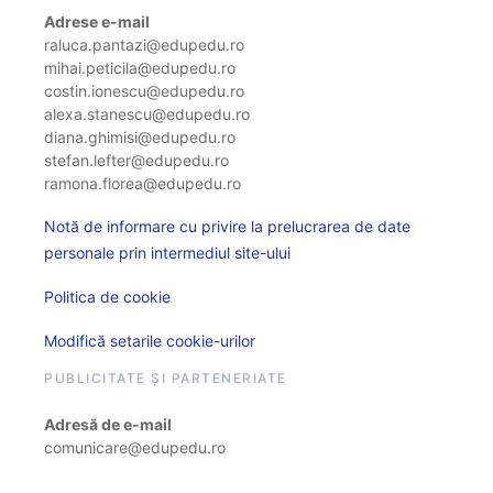
Adrese e-mail
raluca.pantazi@edupedu.ro
mihai.peticila@edupedu.ro
costin.ionescu@edupedu.ro
alexa.stanescu@edupedu.ro
diana.ghimisi@edupedu.ro
stefan.lefter@edupedu.ro
ramona.florea@edupedu.ro
Notă de informare cu privire la prelucrarea de date
personale prin intermediul site-ului
Politica de cookie
Modifică setarile cookie-urilor
PUBLICITATE ȘI PARTENERIATE
Adresă de e-mail
comunicare@edupedu.ro