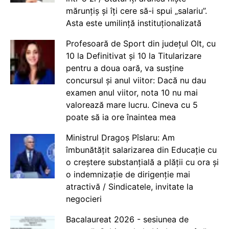
mărunțiș și îți cere să-i spui „salariu”.
Asta este umilință instituționalizată
Profesoară de Sport din județul Olt, cu
10 la Definitivat și 10 la Titularizare
pentru a doua oară, va susține
concursul și anul viitor: Dacă nu dau
examen anul viitor, nota 10 nu mai
valorează mare lucru. Cineva cu 5
poate să ia ore înaintea mea
Ministrul Dragoș Pîslaru: Am
îmbunătățit salarizarea din Educație cu
o creștere substanțială a plății cu ora și
o indemnizație de dirigenție mai
atractivă / Sindicatele, invitate la
negocieri
Bacalaureat 2026 - sesiunea de