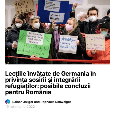
Lecțiile învățate de Germania în
privința sosirii și integrării
refugiaților: posibile concluzii
pentru România
Rainer Ohliger and Raphaela Schweiger
19 noiembrie 2022