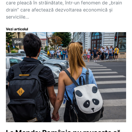
care pleacă în străinătate, într-un fenomen de „brain
drain” care afectează dezvoltarea economică și
serviciile…
Vezi articolul
Știri