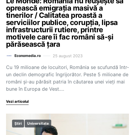
Le Monde: România nu reușește să
oprească emigrația masivă a
tinerilor / Calitatea proastă a
serviciilor publice, corupția, lipsa
infrastructurii rutiere, printre
motivele care îi fac români să-și
părăsească țara
25 august 2023
Economedia.ro
Cu 19 milioane de locuitori, România se scufundă într-
un declin demografic îngrijorător. Peste 5 milioane de
români și-au părăsit patria în căutarea unei vieți mai
bune în Europa de Vest.…
Vezi articolul
Știri
Universitate