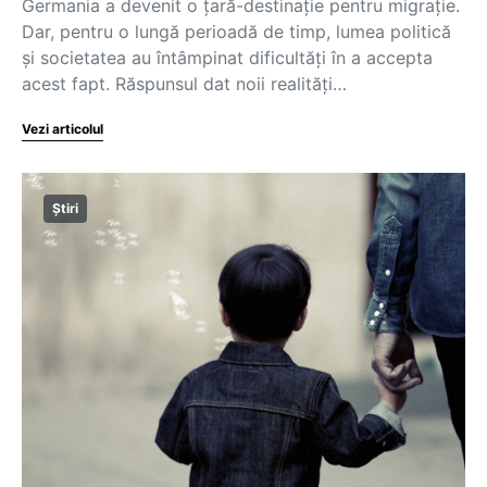
Germania a devenit o țară-destinație pentru migrație.
Dar, pentru o lungă perioadă de timp, lumea politică
și societatea au întâmpinat dificultăți în a accepta
acest fapt. Răspunsul dat noii realități…
Vezi articolul
Știri