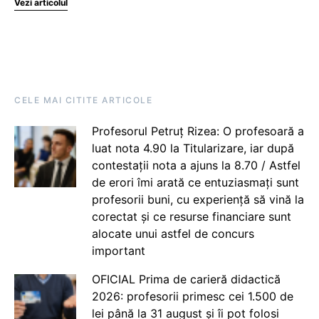
Vezi articolul
CELE MAI CITITE ARTICOLE
Profesorul Petruț Rizea: O profesoară a
luat nota 4.90 la Titularizare, iar după
contestații nota a ajuns la 8.70 / Astfel
de erori îmi arată ce entuziasmați sunt
profesorii buni, cu experiență să vină la
corectat și ce resurse financiare sunt
alocate unui astfel de concurs
important
OFICIAL Prima de carieră didactică
2026: profesorii primesc cei 1.500 de
lei până la 31 august și îi pot folosi