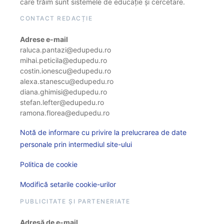
care trăim sunt sistemele de educație și cercetare.
CONTACT REDACȚIE
Adrese e-mail
raluca.pantazi@edupedu.ro
mihai.peticila@edupedu.ro
costin.ionescu@edupedu.ro
alexa.stanescu@edupedu.ro
diana.ghimisi@edupedu.ro
stefan.lefter@edupedu.ro
ramona.florea@edupedu.ro
Notă de informare cu privire la prelucrarea de date
personale prin intermediul site-ului
Politica de cookie
Modifică setarile cookie-urilor
PUBLICITATE ȘI PARTENERIATE
Adresă de e-mail