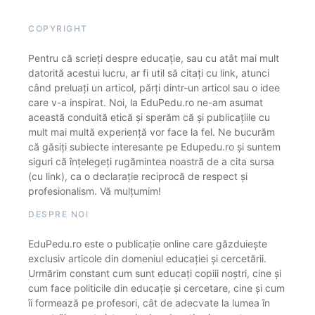
COPYRIGHT
Pentru că scrieți despre educație, sau cu atât mai mult
datorită acestui lucru, ar fi util să citați cu link, atunci
când preluați un articol, părți dintr-un articol sau o idee
care v-a inspirat. Noi, la EduPedu.ro ne-am asumat
această conduită etică și sperăm că și publicațiile cu
mult mai multă experiență vor face la fel. Ne bucurăm
că găsiți subiecte interesante pe Edupedu.ro și suntem
siguri că înțelegeți rugămintea noastră de a cita sursa
(cu link), ca o declarație reciprocă de respect și
profesionalism. Vă mulțumim!
DESPRE NOI
EduPedu.ro este o publicație online care găzduiește
exclusiv articole din domeniul educației și cercetării.
Urmărim constant cum sunt educați copiii noștri, cine și
cum face politicile din educație și cercetare, cine și cum
îi formează pe profesori, cât de adecvate la lumea în