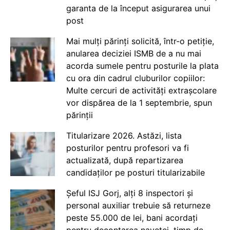
garanta de la început asigurarea unui
post
Mai mulți părinți solicită, într-o petiție,
anularea deciziei ISMB de a nu mai
acorda sumele pentru posturile la plata
cu ora din cadrul cluburilor copiilor:
Multe cercuri de activități extrașcolare
vor dispărea de la 1 septembrie, spun
părinții
Titularizare 2026. Astăzi, lista
posturilor pentru profesori va fi
actualizată, după repartizarea
candidaților pe posturi titularizabile
Șeful ISJ Gorj, alți 8 inspectori și
personal auxiliar trebuie să returneze
peste 55.000 de lei, bani acordați
pentru decontarea navetei, timp de