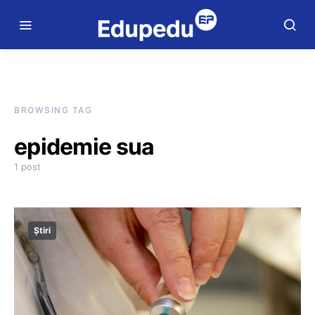
BROWSING TAG
epidemie sua
1 post
Știri