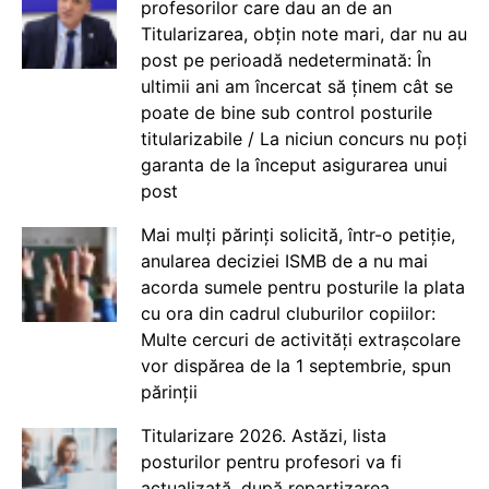
profesorilor care dau an de an
Titularizarea, obțin note mari, dar nu au
post pe perioadă nedeterminată: În
ultimii ani am încercat să ținem cât se
poate de bine sub control posturile
titularizabile / La niciun concurs nu poți
garanta de la început asigurarea unui
post
Mai mulți părinți solicită, într-o petiție,
anularea deciziei ISMB de a nu mai
acorda sumele pentru posturile la plata
cu ora din cadrul cluburilor copiilor:
Multe cercuri de activități extrașcolare
vor dispărea de la 1 septembrie, spun
părinții
Titularizare 2026. Astăzi, lista
posturilor pentru profesori va fi
actualizată, după repartizarea