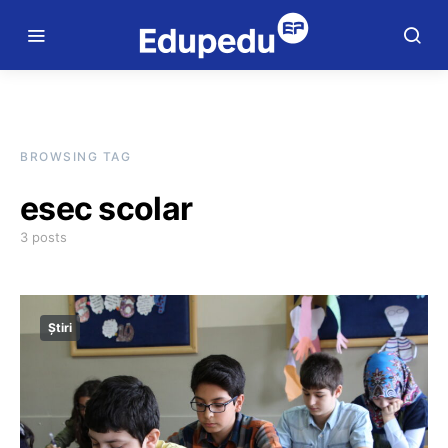
BROWSING TAG
esec scolar
3 posts
Știri