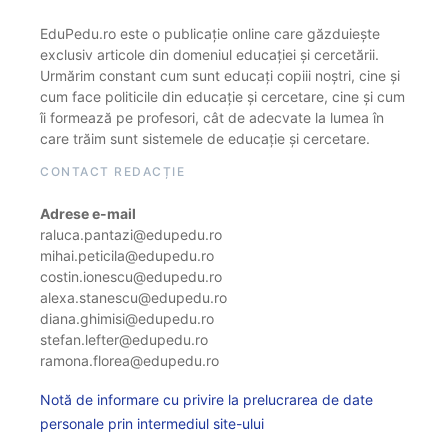
EduPedu.ro este o publicație online care găzduiește
exclusiv articole din domeniul educației și cercetării.
Urmărim constant cum sunt educați copiii noștri, cine și
cum face politicile din educație și cercetare, cine și cum
îi formează pe profesori, cât de adecvate la lumea în
care trăim sunt sistemele de educație și cercetare.
CONTACT REDACȚIE
Adrese e-mail
raluca.pantazi@edupedu.ro
mihai.peticila@edupedu.ro
costin.ionescu@edupedu.ro
alexa.stanescu@edupedu.ro
diana.ghimisi@edupedu.ro
stefan.lefter@edupedu.ro
ramona.florea@edupedu.ro
Notă de informare cu privire la prelucrarea de date
personale prin intermediul site-ului