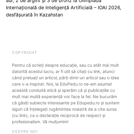
aur, 2 de argint și 3 de bronz la Olimpiada
Internațională de Inteligență Artificială – IOAI 2026,
desfășurată în Kazahstan
COPYRIGHT
Pentru că scrieți despre educație, sau cu atât mai mult
datorită acestui lucru, ar fi util să citați cu link, atunci
când preluați un articol, părți dintr-un articol sau o idee
care v-a inspirat. Noi, la EduPedu.ro ne-am asumat
această conduită etică și sperăm că și publicațiile cu
mult mai multă experiență vor face la fel. Ne bucurăm
că găsiți subiecte interesante pe Edupedu.ro și suntem
siguri că înțelegeți rugămintea noastră de a cita sursa
(cu link), ca o declarație reciprocă de respect și
profesionalism. Vă mulțumim!
DESPRE NOI