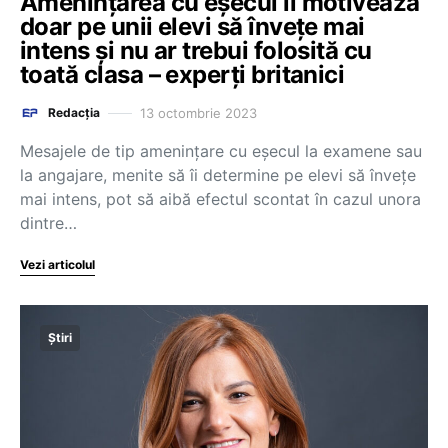
Amenințarea cu eșecul îi motivează
doar pe unii elevi să învețe mai
intens și nu ar trebui folosită cu
toată clasa – experți britanici
13 octombrie 2023
Redacția
Mesajele de tip amenințare cu eșecul la examene sau
la angajare, menite să îi determine pe elevi să învețe
mai intens, pot să aibă efectul scontat în cazul unora
dintre…
Vezi articolul
Știri