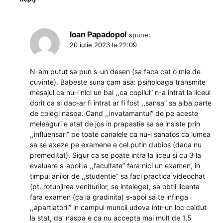
Ioan Papadopol
spune:
20 iulie 2023 la 22:09
N-am putut sa pun s-un desen (sa faca cat o mie de
cuvinte). Babeste suna cam asa: psiholoaga transmite
mesajul ca nu-i nici un bai ,,ca copilul” n-a intrat la liceul
dorit ca si dac-ar fi intrat ar fi fost ,,sansa” sa aiba parte
de colegi naspa. Cand ,,invatamantul” de pe aceste
meleaguri e atat de jos in prapastie sa se insiste prin
,,influensari” pe toate canalele ca nu-i sanatos ca lumea
sa se axeze pe examene e cel putin dubios (daca nu
premeditat). Sigur ca se poate intra la liceu si cu 3 la
evaluare s-apoi la ,,facultate” fara nici un examen, in
timpul anilor de ,,studentie” sa faci practica videochat
(pt. rotunjirea veniturilor, se intelege), sa obtii licenta
fara examen (ca la gradinita) s-apoi sa te infinga
,,apartiatorii” in campul muncii udeva intr-un loc caldut
la stat, da’ naspa e ca nu accepta mai mult de 1,5