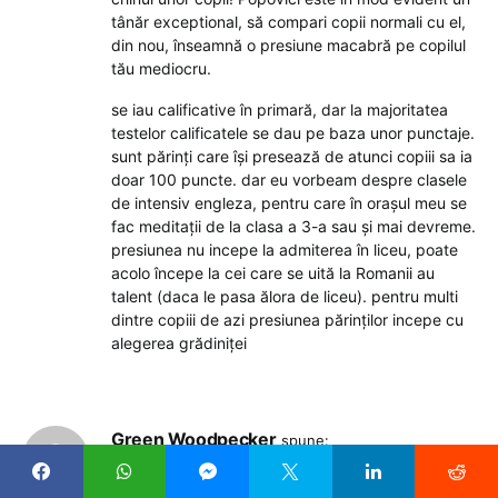
tânăr exceptional, să compari copii normali cu el,
din nou, înseamnă o presiune macabră pe copilul
tău mediocru.
se iau calificative în primară, dar la majoritatea
testelor calificatele se dau pe baza unor punctaje.
sunt părinți care își presează de atunci copiii sa ia
doar 100 puncte. dar eu vorbeam despre clasele
de intensiv engleza, pentru care în orașul meu se
fac meditații de la clasa a 3-a sau și mai devreme.
presiunea nu incepe la admiterea în liceu, poate
acolo începe la cei care se uită la Romanii au
talent (daca le pasa ălora de liceu). pentru multi
dintre copiii de azi presiunea părinților incepe cu
alegerea grădiniței
Green Woodpecker
spune:
19 iulie 2023 la 13:12