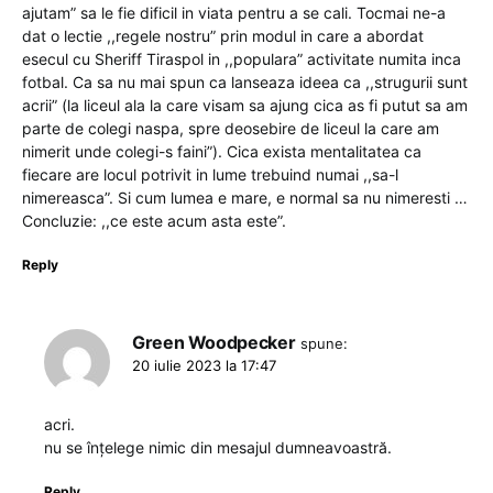
ajutam” sa le fie dificil in viata pentru a se cali. Tocmai ne-a
dat o lectie ,,regele nostru” prin modul in care a abordat
esecul cu Sheriff Tiraspol in ,,populara” activitate numita inca
fotbal. Ca sa nu mai spun ca lanseaza ideea ca ,,strugurii sunt
acrii” (la liceul ala la care visam sa ajung cica as fi putut sa am
parte de colegi naspa, spre deosebire de liceul la care am
nimerit unde colegi-s faini”). Cica exista mentalitatea ca
fiecare are locul potrivit in lume trebuind numai ,,sa-l
nimereasca”. Si cum lumea e mare, e normal sa nu nimeresti …
Concluzie: ,,ce este acum asta este”.
Reply
Green Woodpecker
spune:
20 iulie 2023 la 17:47
acri.
nu se înțelege nimic din mesajul dumneavoastră.
Reply