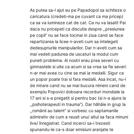
As putea sa-l ajut eu pe Papadopol sa schiteze o
caricatura (credeti-ma pe cuvant ca ma pricep)
ca sa va lumineze cat de cat. Ca nu va lasati! Pai
daca nu pricepeti ca discutia despre ,,presiunea
pe copil” nu se face tocmai in ziua cand se face
repartizarea la licee n-aveti cum sa intelegeti
dedesupturile manipularilor. Dar n-aveti cum sa
mai vedeti padurea de uscaturi la modul cum
puneti problema. Ai nostri erau prea severi cu
gimnastele si uite ca acum si sa vrea sa fie severi
n-ar mai avea cu cine sa mai ia medalii. Sigur ca
un popor poate trai si fara medalii. Asa incat, nu-i
de mirare cand nu se mai bucura nimeni cand de
exemplu Popovici doboara recorduri mondiale la
17 ani si s-a pregatit si pentru bac (si n-a ajuns la
,,psihoterapeuti in trauma”). Dar hăhăie in grup la
,,românii au talent” si vorbesc cu saptamanile
admirativ de cum a reusit unu/ altul sa faca minuni
live/ înregistrat. Cand incerci sa-i trezesti
spunandu-le ca-s doar emisiuni aranjate te