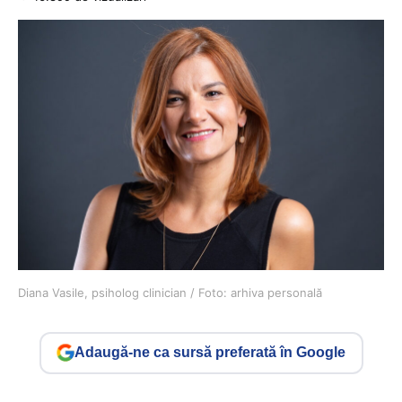
Diana Vasile, psiholog clinician / Foto: arhiva personală
Adaugă-ne ca sursă preferată în Google