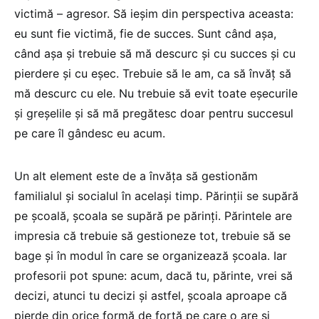
victimă – agresor. Să ieșim din perspectiva aceasta:
eu sunt fie victimă, fie de succes. Sunt când așa,
când așa și trebuie să mă descurc și cu succes și cu
pierdere și cu eșec. Trebuie să le am, ca să învăț să
mă descurc cu ele. Nu trebuie să evit toate eșecurile
și greșelile și să mă pregătesc doar pentru succesul
pe care îl gândesc eu acum.
Un alt element este de a învăța să gestionăm
familialul și socialul în același timp. Părinții se supără
pe școală, școala se supără pe părinți. Părintele are
impresia că trebuie să gestioneze tot, trebuie să se
bage și în modul în care se organizează școala. Iar
profesorii pot spune: acum, dacă tu, părinte, vrei să
decizi, atunci tu decizi și astfel, școala aproape că
pierde din orice formă de forță pe care o are și