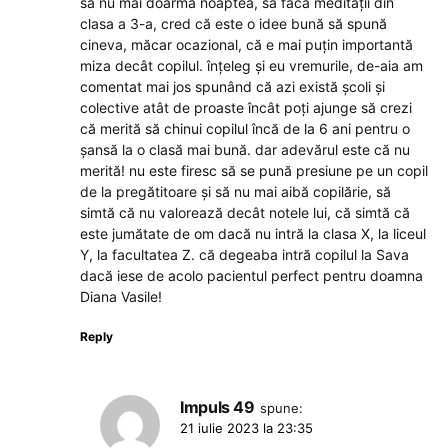
să nu mai doarmă noaptea, să facă meditații din
clasa a 3-a, cred că este o idee bună să spună
cineva, măcar ocazional, că e mai puțin importantă
miza decât copilul. înțeleg și eu vremurile, de-aia am
comentat mai jos spunând că azi există școli și
colective atât de proaste încât poți ajunge să crezi
că merită să chinui copilul încă de la 6 ani pentru o
șansă la o clasă mai bună. dar adevărul este că nu
merită! nu este firesc să se pună presiune pe un copil
de la pregătitoare și să nu mai aibă copilărie, să
simtă că nu valorează decât notele lui, că simtă că
este jumătate de om dacă nu intră la clasa X, la liceul
Y, la facultatea Z. că degeaba intră copilul la Sava
dacă iese de acolo pacientul perfect pentru doamna
Diana Vasile!
Reply
Impuls 49
spune:
21 iulie 2023 la 23:35