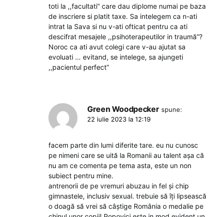
toti la ,,facultati” care dau diplome numai pe baza
de inscriere si platit taxe. Sa intelegem ca n-ati
intrat la Sava si nu v-ati ofticat pentru ca ati
descifrat mesajele ,,psihoterapeutilor in traumă”?
Noroc ca ati avut colegi care v-au ajutat sa
evoluati … evitand, se intelege, sa ajungeti
,,pacientul perfect”
Green Woodpecker
spune:
22 iulie 2023 la 12:19
facem parte din lumi diferite tare. eu nu cunosc
pe nimeni care se uită la Romanii au talent așa că
nu am ce comenta pe tema asta, este un non
subiect pentru mine.
antrenorii de pe vremuri abuzau in fel și chip
gimnastele, inclusiv sexual. trebuie să îți lipsească
o doagă să vrei să câștige România o medalie pe
chinul unor copii! Popovici este in mod evident un