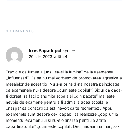
9 COMMENTS
Ioas Papadopol
spune:
20 iulie 2023 la 15:44
Tragic e ca lumea a juns ,,sa-si ia lumina” de la asemenea
,,influensări”. Ca sa nu mai vorbesc de promovarea agresiva a
mesajelor de acest tip. Nu s-a prins d-na noastra psiholoaga
ca examenele nu-s despre ,,cum este copilul”? Sigur ca daca-
ti doresti sa faci o anumita scoala si ,,din pacate” mai este
nevoie de examene pentru a fi admis la acea scoala, e
,,naspa” sa constati ca esti nevoit sa te reorientezi. Apoi,
examenele sunt despre ce-i capabil sa realizeze ,,copilul” la
momentul examenului si nu-s o analiza pentru a arata
,,apartinatorilor” ,,cum este copilul”. Deci, indeamna: hai ,,sa-i