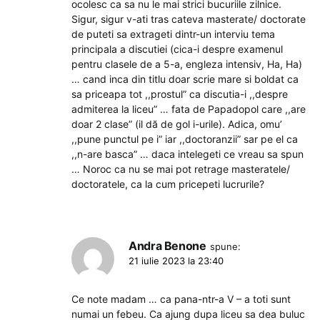
ocolesc ca sa nu le mai strici bucuriile zilnice.
Sigur, sigur v-ati tras cateva masterate/ doctorate
de puteti sa extrageti dintr-un interviu tema
principala a discutiei (cica-i despre examenul
pentru clasele de a 5-a, engleza intensiv, Ha, Ha)
… cand inca din titlu doar scrie mare si boldat ca
sa priceapa tot ,,prostul” ca discutia-i ,,despre
admiterea la liceu” … fata de Papadopol care ,,are
doar 2 clase” (il dă de gol i-urile). Adica, omu’
,,pune punctul pe i” iar ,,doctoranzii” sar pe el ca
,,n-are basca” … daca intelegeti ce vreau sa spun
… Noroc ca nu se mai pot retrage masteratele/
doctoratele, ca la cum pricepeti lucrurile?
Andra Benone
spune:
21 iulie 2023 la 23:40
Ce note madam … ca pana-ntr-a V – a toti sunt
numai un febeu. Ca ajung dupa liceu sa dea buluc