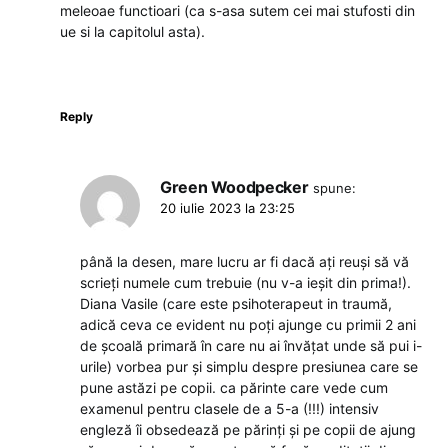
meleoae functioari (ca s-asa sutem cei mai stufosti din
ue si la capitolul asta).
Reply
Green Woodpecker
spune:
20 iulie 2023 la 23:25
până la desen, mare lucru ar fi dacă ați reuși să vă
scrieți numele cum trebuie (nu v-a ieșit din prima!).
Diana Vasile (care este psihoterapeut in traumă,
adică ceva ce evident nu poți ajunge cu primii 2 ani
de școală primară în care nu ai învățat unde să pui i-
urile) vorbea pur și simplu despre presiunea care se
pune astăzi pe copii. ca părinte care vede cum
examenul pentru clasele de a 5-a (!!!) intensiv
engleză îi obsedează pe părinți și pe copii de ajung