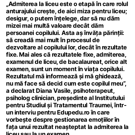
„Admiterea la liceu este o etapă în care rolul
anturajului crește, de aici miza pentru liceu;
desigur, o putem înțelege, dar să nu dăm
mizei mai multă valoare decât dăm
persoanei copilului. Asta aș învăța părinții:
să creadă mai mult în procesul de
dezvoltare al copilului lor, decât în rezultate
fixe. Mai ales că rezultatele fixe, admiterea,
examenul de liceu, de bacalaureat, orice alt
examen, sunt un moment în viața copilului.
Rezultatul mă informează și mă ghidează,
nu mă face să decid cum este copilul meu”,
a declarat Diana Vasile, psihoterapeut,
psiholog clinician, președinte al Institutului
pentru Studiul și Tratamentul Traumei, într-
un interviu pentru Edupedu.ro în care
vorbește despre gestionarea emoțiilor în
fața unui rezultat neașteptat la admiterea la
liceu sau la un examen.