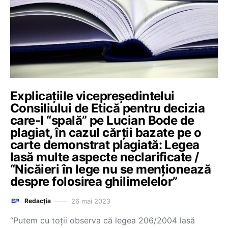
Explicațiile vicepreședintelui
Consiliului de Etică pentru decizia
care-l “spală” pe Lucian Bode de
plagiat, în cazul cărții bazate pe o
carte demonstrat plagiată: Legea
lasă multe aspecte neclarificate /
“Nicăieri în lege nu se menționează
despre folosirea ghilimelelor”
26 mai 2023
Redacția
“Putem cu toții observa că legea 206/2004 lasă