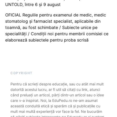
UNTOLD, între 6 și 9 august
OFICIAL Regulile pentru examenul de medic, medic
stomatolog și farmacist specialist, aplicabile din
toamnă, au fost schimbate / Subiecte unice pe
specialități / Condiții noi pentru membrii comisiei ce
elaborează subiectele pentru proba scrisă
COPYRIGHT
Pentru că scrieți despre educație, sau cu atât mai mult
datorită acestui lucru, ar fi util să citați cu link, atunci
când preluați un articol, părți dintr-un articol sau o idee
care v-a inspirat. Noi, la EduPedu.ro ne-am asumat
această conduită etică și sperăm că și publicațiile cu
mult mai multă experiență vor face la fel. Ne bucurăm
că găsiți subiecte interesante pe Edupedu.ro și suntem