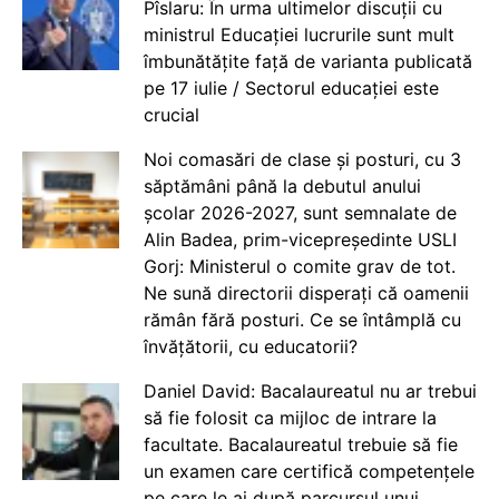
Pîslaru: În urma ultimelor discuții cu
ministrul Educației lucrurile sunt mult
îmbunătățite față de varianta publicată
pe 17 iulie / Sectorul educației este
crucial
Noi comasări de clase și posturi, cu 3
săptămâni până la debutul anului
școlar 2026-2027, sunt semnalate de
Alin Badea, prim-vicepreședinte USLI
Gorj: Ministerul o comite grav de tot.
Ne sună directorii disperați că oamenii
rămân fără posturi. Ce se întâmplă cu
învățătorii, cu educatorii?
Daniel David: Bacalaureatul nu ar trebui
să fie folosit ca mijloc de intrare la
facultate. Bacalaureatul trebuie să fie
un examen care certifică competențele
pe care le ai după parcursul unui