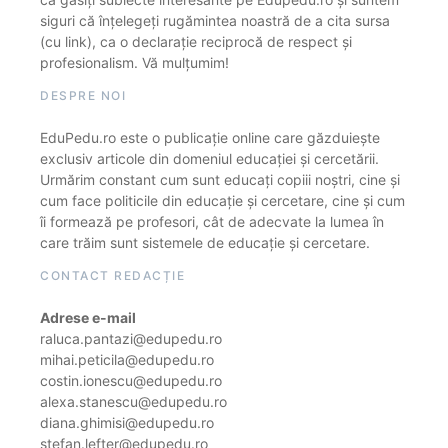
siguri că înțelegeți rugămintea noastră de a cita sursa
(cu link), ca o declarație reciprocă de respect și
profesionalism. Vă mulțumim!
DESPRE NOI
EduPedu.ro este o publicație online care găzduiește
exclusiv articole din domeniul educației și cercetării.
Urmărim constant cum sunt educați copiii noștri, cine și
cum face politicile din educație și cercetare, cine și cum
îi formează pe profesori, cât de adecvate la lumea în
care trăim sunt sistemele de educație și cercetare.
CONTACT REDACȚIE
Adrese e-mail
raluca.pantazi@edupedu.ro
mihai.peticila@edupedu.ro
costin.ionescu@edupedu.ro
alexa.stanescu@edupedu.ro
diana.ghimisi@edupedu.ro
stefan.lefter@edupedu.ro