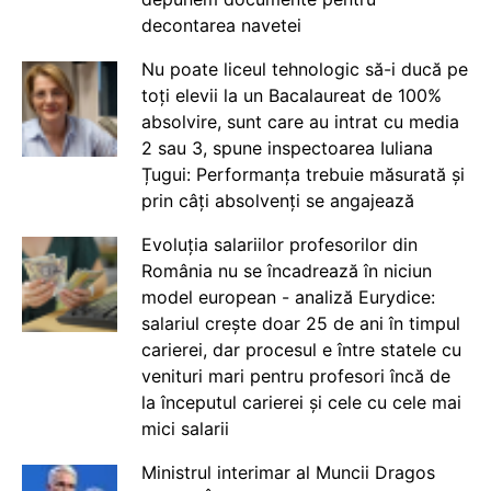
decontarea navetei
Nu poate liceul tehnologic să-i ducă pe
toți elevii la un Bacalaureat de 100%
absolvire, sunt care au intrat cu media
2 sau 3, spune inspectoarea Iuliana
Țugui: Performanța trebuie măsurată și
prin câți absolvenți se angajează
Evoluția salariilor profesorilor din
România nu se încadrează în niciun
model european - analiză Eurydice:
salariul crește doar 25 de ani în timpul
carierei, dar procesul e între statele cu
venituri mari pentru profesori încă de
la începutul carierei și cele cu cele mai
mici salarii
Ministrul interimar al Muncii Dragos