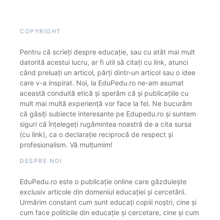
COPYRIGHT
Pentru că scrieți despre educație, sau cu atât mai mult
datorită acestui lucru, ar fi util să citați cu link, atunci
când preluați un articol, părți dintr-un articol sau o idee
care v-a inspirat. Noi, la EduPedu.ro ne-am asumat
această conduită etică și sperăm că și publicațiile cu
mult mai multă experiență vor face la fel. Ne bucurăm
că găsiți subiecte interesante pe Edupedu.ro și suntem
siguri că înțelegeți rugămintea noastră de a cita sursa
(cu link), ca o declarație reciprocă de respect și
profesionalism. Vă mulțumim!
DESPRE NOI
EduPedu.ro este o publicație online care găzduiește
exclusiv articole din domeniul educației și cercetării.
Urmărim constant cum sunt educați copiii noștri, cine și
cum face politicile din educație și cercetare, cine și cum