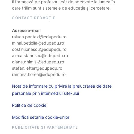
îi formează pe profesori, cât de adecvate la lumea în
care trăim sunt sistemele de educație și cercetare.
CONTACT REDACȚIE
Adrese e-mail
raluca.pantazi@edupedu.ro
mihai.peticila@edupedu.ro
costin.ionescu@edupedu.ro
alexa.stanescu@edupedu.ro
diana.ghimisi@edupedu.ro
stefan.lefter@edupedu.ro
ramona.florea@edupedu.ro
Notă de informare cu privire la prelucrarea de date
personale prin intermediul site-ului
Politica de cookie
Modifică setarile cookie-urilor
PUBLICITATE ȘI PARTENERIATE