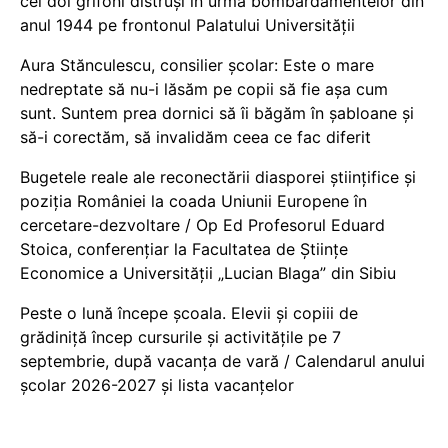
cei doi grifoni distruși în urma bombardamentelor din
anul 1944 pe frontonul Palatului Universității
Aura Stănculescu, consilier școlar: Este o mare
nedreptate să nu-i lăsăm pe copii să fie așa cum
sunt. Suntem prea dornici să îi băgăm în șabloane și
să-i corectăm, să invalidăm ceea ce fac diferit
Bugetele reale ale reconectării diasporei științifice și
poziția României la coada Uniunii Europene în
cercetare-dezvoltare / Op Ed Profesorul Eduard
Stoica, conferențiar la Facultatea de Științe
Economice a Universității „Lucian Blaga” din Sibiu
Peste o lună începe școala. Elevii și copiii de
grădiniță încep cursurile și activitățile pe 7
septembrie, după vacanța de vară / Calendarul anului
școlar 2026-2027 și lista vacanțelor