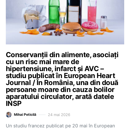
Conservanții din alimente, asociați
cu un risc mai mare de
hipertensiune, infarct și AVC –
studiu publicat în European Heart
Journal / În România, una din două
persoane moare din cauza bolilor
aparatului circulator, arată datele
INSP
24 mai 2026
Mihai Peticilă
Un studiu francez publicat pe 20 mai în European