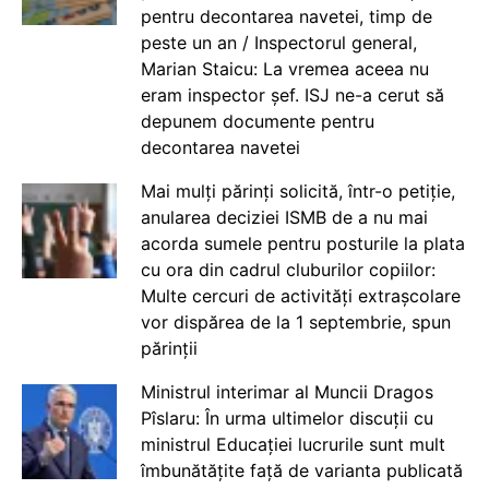
pentru decontarea navetei, timp de
peste un an / Inspectorul general,
Marian Staicu: La vremea aceea nu
eram inspector șef. ISJ ne-a cerut să
depunem documente pentru
decontarea navetei
Mai mulți părinți solicită, într-o petiție,
anularea deciziei ISMB de a nu mai
acorda sumele pentru posturile la plata
cu ora din cadrul cluburilor copiilor:
Multe cercuri de activități extrașcolare
vor dispărea de la 1 septembrie, spun
părinții
Ministrul interimar al Muncii Dragos
Pîslaru: În urma ultimelor discuții cu
ministrul Educației lucrurile sunt mult
îmbunătățite față de varianta publicată