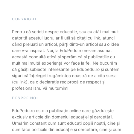
COPYRIGHT
Pentru că scrieți despre educație, sau cu atât mai mult
datorită acestui lucru, ar fi util să citați cu link, atunci
când preluați un articol, părți dintr-un articol sau o idee
care v-a inspirat. Noi, la EduPedu.ro ne-am asumat
această conduită etică și sperăm că și publicațiile cu
mult mai multă experiență vor face la fel. Ne bucurăm
că găsiți subiecte interesante pe Edupedu.ro și suntem
siguri că înțelegeți rugămintea noastră de a cita sursa
(cu link), ca o declarație reciprocă de respect și
profesionalism. Vă mulțumim!
DESPRE NOI
EduPedu.ro este o publicație online care găzduiește
exclusiv articole din domeniul educației și cercetării.
Urmărim constant cum sunt educați copiii noștri, cine și
cum face politicile din educație și cercetare, cine și cum