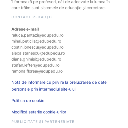
îi formează pe profesori, cât de adecvate la lumea în
care trăim sunt sistemele de educație și cercetare.
CONTACT REDACȚIE
Adrese e-mail
raluca.pantazi@edupedu.ro
mihai.peticila@edupedu.ro
costin.ionescu@edupedu.ro
alexa.stanescu@edupedu.ro
diana.ghimisi@edupedu.ro
stefan.lefter@edupedu.ro
ramona.florea@edupedu.ro
Notă de informare cu privire la prelucrarea de date
personale prin intermediul site-ului
Politica de cookie
Modifică setarile cookie-urilor
PUBLICITATE ȘI PARTENERIATE