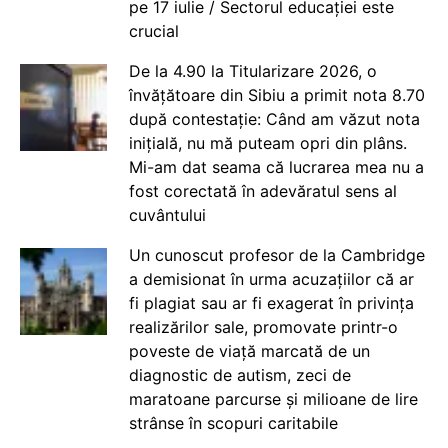
pe 17 iulie / Sectorul educației este
crucial
De la 4.90 la Titularizare 2026, o
învățătoare din Sibiu a primit nota 8.70
după contestație: Când am văzut nota
inițială, nu mă puteam opri din plâns.
Mi-am dat seama că lucrarea mea nu a
fost corectată în adevăratul sens al
cuvântului
Un cunoscut profesor de la Cambridge
a demisionat în urma acuzațiilor că ar
fi plagiat sau ar fi exagerat în privința
realizărilor sale, promovate printr-o
poveste de viață marcată de un
diagnostic de autism, zeci de
maratoane parcurse și milioane de lire
strânse în scopuri caritabile