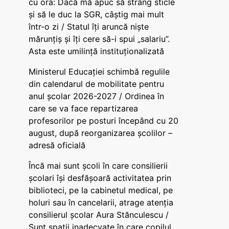
cu ora: Dacă mă apuc să strâng sticle
și să le duc la SGR, câștig mai mult
într-o zi / Statul îți aruncă niște
mărunțiș și îți cere să-i spui „salariu”.
Asta este umilință instituționalizată
Ministerul Educației schimbă regulile
din calendarul de mobilitate pentru
anul școlar 2026-2027 / Ordinea în
care se va face repartizarea
profesorilor pe posturi începând cu 20
august, după reorganizarea școlilor –
adresă oficială
Încă mai sunt școli în care consilierii
școlari își desfășoară activitatea prin
biblioteci, pe la cabinetul medical, pe
holuri sau în cancelarii, atrage atenția
consilierul școlar Aura Stănculescu /
Sunt spații inadecvate în care copilul