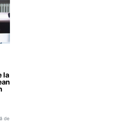
 la
ean
n
ă de