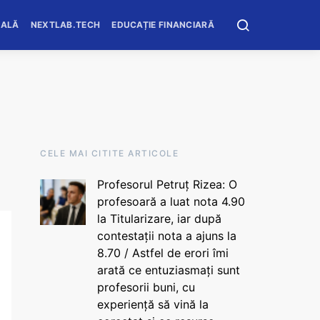
OALĂ
NEXTLAB.TECH
EDUCAȚIE FINANCIARĂ
CELE MAI CITITE ARTICOLE
Profesorul Petruț Rizea: O
profesoară a luat nota 4.90
la Titularizare, iar după
contestații nota a ajuns la
8.70 / Astfel de erori îmi
arată ce entuziasmați sunt
profesorii buni, cu
experiență să vină la