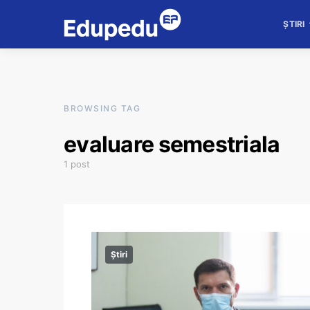
ȘTIRI
BROWSING TAG
evaluare semestriala
1 post
Știri