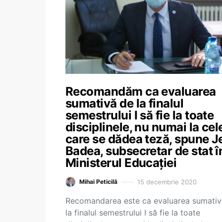
Recomandăm ca evaluarea
sumativă de la finalul
semestrului I să fie la toate
disciplinele, nu numai la cele
care se dădea teză, spune J
Badea, subsecretar de stat î
Ministerul Educației
15 decembrie 2020
Mihai Peticilă
Recomandarea este ca evaluarea sumativ
la finalul semestrului I să fie la toate